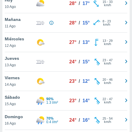
15
-
33
28°
/
17°
km/h
10 Ago
do en
 mismo.
sultar más
Mañana
8
-
23
28°
/
15°
 en nuestra
km/h
11 Ago
 Cookies
y
ualquier
Miércoles
13
-
29
27°
/
13°
km/h
12 Ago
ento
 botón
ación de
Jueves
23
-
47
24°
/
15°
kies
km/h
13 Ago
 disponible
e nuestra
Viernes
20
-
46
.
23°
/
12°
km/h
14 Ago
IVAMENTE,
Sábado
90%
22
-
47
23°
/
14°
1.3 l/m²
km/h
15 Ago
as
 a cookies
Domingo
70%
25
-
54
24°
/
16°
0.4 l/m²
km/h
 no aceptar
16 Ago
ón de