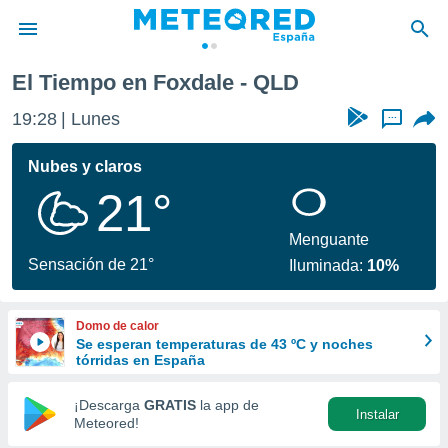
El Tiempo en Foxdale - QLD
privacidad
19:28
Lunes
...
o de
tiempo.com)
borado por
Nubes y claros
es para
21°
ue la
 que se
e calidad.
Menguante
eder a este
Sensación de 21°
Iluminada:
10%
ediante las
opciones:
Domo de calor
ookies y
Se esperan temperaturas de 43 ºC y noches
e forma
tórridas en España
d digital
¡Descarga
GRATIS
la app de
Instalar
ada, basada
Meteored!
mación