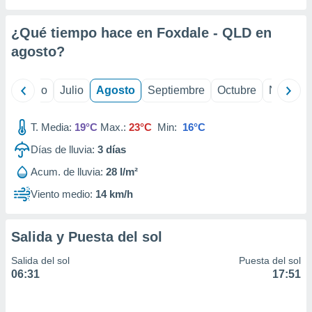
 seleccionar
o.
¿Qué tiempo hace en Foxdale - QLD en
calización
precisa e
agosto
?
ión mediante
, publicidad
yo
Junio
Julio
Agosto
Septiembre
Octubre
Noviemb
dos,
T. Media:
19°C
Max.:
23°C
Min:
16°C
 publicidad
,
Días de lluvia:
3
días
ón de
 desarrollo
Acum. de lluvia:
28 l/m²
s.
Viento medio:
14 km/h
tros 1199
ios
Salida y Puesta del sol
Salida del sol
Puesta del sol
06:31
17:51