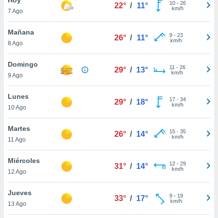
10
-
26
22°
/
11°
km/h
7 Ago
do en
 mismo.
sultar más
Mañana
9
-
23
26°
/
11°
 en nuestra
km/h
8 Ago
 Cookies
y
ualquier
Domingo
11
-
26
29°
/
13°
km/h
9 Ago
ento
 botón
ación de
Lunes
17
-
34
29°
/
18°
kies
km/h
10 Ago
 disponible
e nuestra
Martes
15
-
35
.
26°
/
14°
km/h
11 Ago
IVAMENTE,
Miércoles
12
-
29
31°
/
14°
km/h
12 Ago
as
 a cookies
Jueves
9
-
19
33°
/
17°
km/h
 no aceptar
13 Ago
ón de