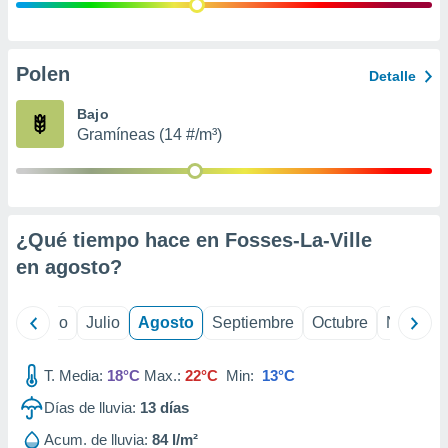
 seleccionar
o.
calización
precisa e
Polen
Detalle
ión mediante
Bajo
, publicidad
Gramíneas (14 #/m³)
dos,
 publicidad
,
ón de
¿Qué tiempo hace en Fosses-La-Ville
 desarrollo
s.
en
agosto
?
tros 1199
ios
yo
Junio
Julio
Agosto
Septiembre
Octubre
Noviemb
T. Media:
18°C
Max.:
22°C
Min:
13°C
Días de lluvia:
13
días
Acum. de lluvia:
84 l/m²