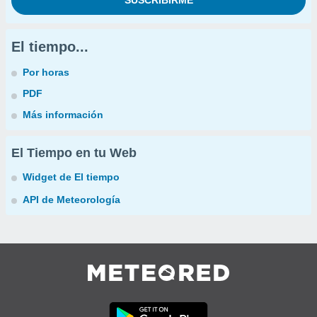
El tiempo...
Por horas
PDF
Más información
El Tiempo en tu Web
Widget de El tiempo
API de Meteorología