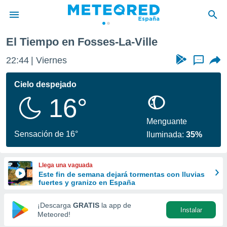
lle
El Tiempo en Fosses-La-Ville
privacidad
22:44
Viernes
...
o de
tiempo.com)
borado por
Cielo despejado
es para
16°
ue la
 que se
e calidad.
Menguante
eder a este
Sensación de 16°
Iluminada:
35%
ediante las
opciones:
Llega una vaguada
ookies y
Este fin de semana dejará tormentas con lluvias
e forma
fuertes y granizo en España
d digital
¡Descarga
GRATIS
la app de
Instalar
ada, basada
Meteored!
mación