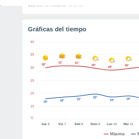
Luz diurna restante
4h 57m
Gráficas del tiempo
40
35
31°
31°
30°
30°
30°
29°
30
25
20
20°
19°
19°
19°
18°
18°
15
°C
Jue
6
Vie
7
Sáb
8
Dom
9
Lun
10
Mar
11
Máxima