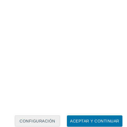
Calendario lunar
Lun
Mar
Mié
Jue
Vie
Sáb
Dom
6
7
8
9
10
11
12
13
14
15
16
17
18
19
CONFIGURACIÓN
ACEPTAR Y CONTINUAR