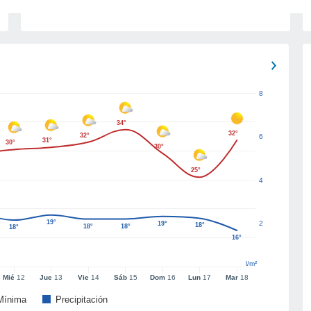
8
34°
32°
32°
6
31°
30°
30°
25°
4
19°
2
19°
18°
18°
18°
18°
16°
l/m²
Mié
12
Jue
13
Vie
14
Sáb
15
Dom
16
Lun
17
Mar
18
Mínima
Precipitación