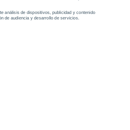
30°
/
20°
29°
/
19°
30°
/
19°
30°
/
18°
e análisis de dispositivos, publicidad y contenido
n de audiencia y desarrollo de servicios.
-
41
km/h
20
-
39
km/h
21
-
40
km/h
23
-
42
km/h
 agosto
Noroeste
6 Alto
23
-
45 km/h
FPS:
15-25
Noroeste
4 Medio
24
-
46 km/h
FPS:
6-10
Noroeste
2 Bajo
25
-
47 km/h
FPS:
no
Noroeste
1 Bajo
24
-
46 km/h
FPS:
no