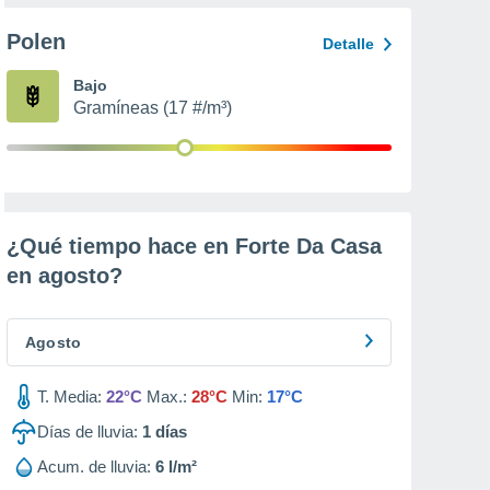
Polen
Detalle
Bajo
Gramíneas (17 #/m³)
¿Qué tiempo hace en Forte Da Casa
en
agosto
?
Agosto
T. Media:
22°C
Max.:
28°C
Min:
17°C
Días de lluvia:
1
días
Acum. de lluvia:
6 l/m²