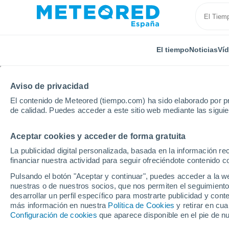
El tiempo
Noticias
Ví
Aviso de privacidad
El contenido de Meteored (tiempo.com) ha sido elaborado por pr
de calidad. Puedes acceder a este sitio web mediante las sigui
Aceptar cookies y acceder de forma gratuita
Inicio
Portugal
Distrito de Lisboa
Forte Da Casa
La publicidad digital personalizada, basada en la información r
financiar nuestra actividad para seguir ofreciéndote contenido c
El Tiempo en Forte Da
Pulsando el botón "Aceptar y continuar", puedes acceder a la w
nuestras o de nuestros socios, que nos permiten el seguimiento
16:14
Jueves
desarrollar un perfil específico para mostrarte publicidad y co
más información en nuestra
Política de Cookies
y retirar en cu
Configuración de cookies
que aparece disponible en el pie de n
Soleado