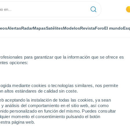
deos
Alertas
Radar
Mapas
Satélites
Modelos
Revista
Foro
El mundo
Esq
ofesionales para garantizar que la información que se ofrece es
entes opciones:
ecogida mediante cookies o tecnologías similares, nos permite
on altos estándares de calidad sin coste.
 Casa
eb aceptando la instalación de todas las cookies, ya sean
 y análisis del comportamiento en el sitio web, así como
...
ntenido personalizado en función del mismo. Puedes consultar
alquier momento el consentimiento pulsando el botón
Por horas
uestra página web.
Cielos despejados en las
próximas horas