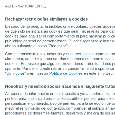
29°
ALTERNATIVAMENTE,
Rechazar tecnologías similares a cookies
Noroeste
En caso de no aceptar la instalación de cookies, puedes acced
Sensación de 29°
23
-
45 km
de que solo se instalarán cookies que sean necesarias para garan
cookies para analizar el comportamiento ni para mostrar publici
publicidad general no personalizada. Puedes rechazar la instala
abono pulsando el botón "Rechazar".
Previsión para el eclipse
Samuel Biener avisa de posibles tormentas y
Con su consentimiento, nosotros y
nuestros socios
usamos cooki
un domo de calor en España
almacenar, acceder y procesar datos personales como su visita e
cookies. Es posible que algunos proveedores traten tus datos pe
El Tiempo 1 - 7 días
Por horas
Actualidad
Mapa de
oponerte. Para ello, puede retirar su consentimiento u oponerse
"Configurar"
o en nuestra
Política de Cookies
en este sitio web.
Nosotros y nuestros socios hacemos el siguiente trata
Mañana
Sábado
D
Hoy
Almacenar la información en un dispositivo y/o acceder a ella, 
7 Ago
8 Ago
6 Ago
perfiles para publicidad personalizada, utilizar perfiles para sele
personalizar el contenido, uso de perfiles para la selección de c
medir el rendimiento del contenido, comprender al público a tra
procedentes de diferentes fuentes, desarrollo y mejora de los se