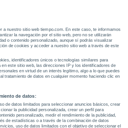
er a nuestro sitio web tiempo.com. En este caso, te informamos
/h
tizar la navegación por el sitio web, pero no se utilizarán
dad o contenido personalizado, aunque sí podrás visualizar
ción de cookies y acceder a nuestro sitio web a través de este
 de
es, identificadores únicos o tecnologías similares para
n este sitio web, las direcciones IP y los identificadores de
rsonales en virtud de un interés legítimo, algo a lo que puedes
 temperatura
Radar de lluvia
Satélites
Modelos
 al tratamiento de datos en cualquier momento haciendo clic en
miento de datos:
omingo
Lunes
Martes
Miércoles
uso de datos limitados para seleccionar anuncios básicos, crear
9 Ago
10 Ago
11 Ago
12 Ago
ccionar la publicidad personalizada, crear un perfil para
ontenido personalizado, medir el rendimiento de la publicidad,
vés de estadísticas o a través de la combinación de datos
rvicios, uso de datos limitados con el objetivo de seleccionar el