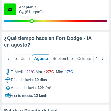
 seleccionar
o.
Aceptable
32
O₃ (81 µg/m³)
calización
precisa e
ión mediante
, publicidad
¿Qué tiempo hace en Fort Dodge - IA
dos,
en
agosto
?
 publicidad
,
ón de
yo
Junio
Julio
Agosto
Septiembre
Octubre
Noviemb
 desarrollo
s.
T. Media:
22°C
Max.:
27°C
Min:
17°C
tros 1199
ios
Días de lluvia:
10
días
Acum. de lluvia:
109 l/m²
Viento medio:
12 km/h
Salida y Puesta del sol