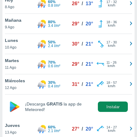
60%
17
-
32
26°
/
13°
0.8 l/m²
km/h
8 Ago
do en
 mismo.
sultar más
Mañana
80%
18
-
36
29°
/
20°
 en nuestra
3.4 l/m²
km/h
9 Ago
 Cookies
y
ualquier
Lunes
50%
17
-
30
30°
/
21°
2.4 l/m²
km/h
10 Ago
ento
 botón
ación de
Martes
70%
11
-
26
29°
/
21°
kies
0.6 l/m²
km/h
11 Ago
 disponible
e nuestra
Miércoles
30%
18
-
57
.
31°
/
21°
0.4 l/m²
km/h
12 Ago
IVAMENTE,
¡Descarga
GRATIS
la app de
Instalar
Meteored!
as
 a cookies
Jueves
 no aceptar
60%
14
-
27
27°
/
20°
2.1 l/m²
km/h
13 Ago
ón de