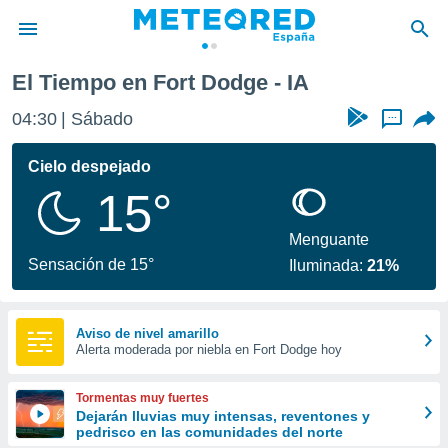
El Tiempo en Fort Dodge - IA
privacidad
04:30
Sábado
...
o de
tiempo.com)
borado por
Cielo despejado
es para
15°
ue la
 que se
e calidad.
Menguante
eder a este
Sensación de 15°
Iluminada:
21%
ediante las
opciones:
ookies y
Aviso de nivel amarillo
Alerta moderada por niebla en Fort Dodge hoy
e forma
d digital
Tormentas muy fuertes
ada, basada
Dejarán lluvias muy intensas, reventones y
pedrisco en las comunidades del norte
mación