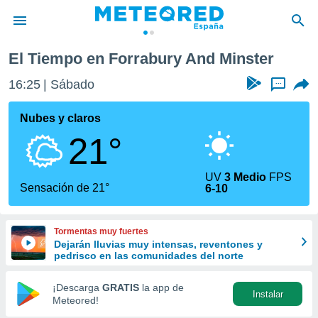
inster
El Tiempo en Forrabury And Minster
privacidad
16:25
Sábado
...
o de
tiempo.com)
borado por
Nubes y claros
es para
21°
ue la
 que se
e calidad.
UV
3 Medio
FPS
eder a este
Sensación de 21°
6-10
ediante las
opciones:
Tormentas muy fuertes
ookies y
Dejarán lluvias muy intensas, reventones y
e forma
pedrisco en las comunidades del norte
d digital
¡Descarga
GRATIS
la app de
Instalar
ada, basada
Meteored!
mación