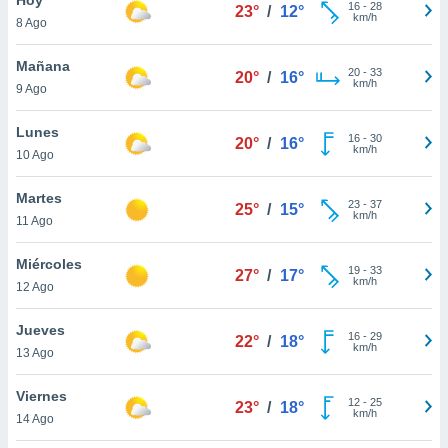
16
-
28
23°
/
12°
km/h
8 Ago
do en
 mismo.
sultar más
Mañana
20
-
33
20°
/
16°
 en nuestra
km/h
9 Ago
 Cookies
y
ualquier
Lunes
16
-
30
20°
/
16°
km/h
10 Ago
ento
 botón
ación de
Martes
23
-
37
25°
/
15°
kies
km/h
11 Ago
 disponible
e nuestra
Miércoles
19
-
33
.
27°
/
17°
km/h
12 Ago
IVAMENTE,
Jueves
16
-
29
22°
/
18°
km/h
13 Ago
as
 a cookies
Viernes
12
-
25
23°
/
18°
km/h
 no aceptar
14 Ago
ón de