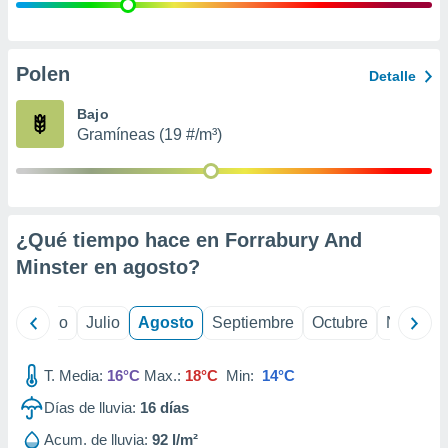
 seleccionar
o.
calización
precisa e
Polen
Detalle
ión mediante
Bajo
, publicidad
Gramíneas (19 #/m³)
dos,
 publicidad
,
ón de
¿Qué tiempo hace en Forrabury And
 desarrollo
s.
Minster en
agosto
?
tros 1199
ios
yo
Junio
Julio
Agosto
Septiembre
Octubre
Noviemb
T. Media:
16°C
Max.:
18°C
Min:
14°C
Días de lluvia:
16
días
Acum. de lluvia:
92 l/m²