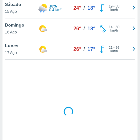
uedes
Sábado
30%
19
-
33
24°
/
18°
uestro sitio
0.4 l/m²
km/h
15 Ago
.com. En
te
Domingo
 de que
14
-
30
26°
/
18°
km/h
talarán
16 Ago
e sean
para
Lunes
21
-
36
26°
/
17°
a
km/h
17 Ago
por el sitio
o se
cookies para
nto ni para
licidad o
ado, aunque
sualizar
general no
ada. Puedes
 instalación
y acceder a
io web a
ste abono