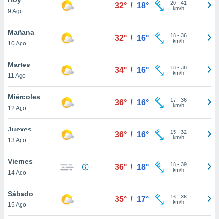
20
-
41
32°
/
18°
km/h
9 Ago
do en
 mismo.
sultar más
Mañana
18
-
36
32°
/
16°
 en nuestra
km/h
10 Ago
 Cookies
y
ualquier
Martes
18
-
38
34°
/
16°
km/h
11 Ago
ento
 botón
ación de
Miércoles
17
-
36
36°
/
16°
kies
km/h
12 Ago
 disponible
e nuestra
Jueves
15
-
32
.
36°
/
16°
km/h
13 Ago
IVAMENTE,
Viernes
18
-
39
36°
/
18°
km/h
14 Ago
as
 a cookies
Sábado
16
-
36
35°
/
17°
km/h
 no aceptar
15 Ago
ón de