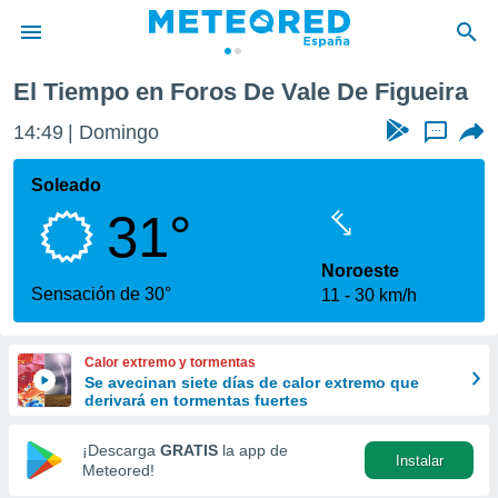
El Tiempo en Foros De Vale De Figueira
privacidad
14:49
Domingo
...
o de
tiempo.com)
borado por
Soleado
es para
31°
ue la
 que se
e calidad.
Noroeste
eder a este
Sensación de 30°
11
30 km/h
ediante las
opciones:
Calor extremo y tormentas
ookies y
Se avecinan siete días de calor extremo que
e forma
derivará en tormentas fuertes
d digital
¡Descarga
GRATIS
la app de
Instalar
ada, basada
Meteored!
mación