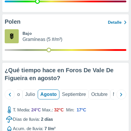
 seleccionar
o.
calización
precisa e
Polen
Detalle
ión mediante
Bajo
, publicidad
Gramíneas (5 #/m³)
dos,
 publicidad
,
ón de
¿Qué tiempo hace en Foros De Vale De
 desarrollo
s.
Figueira en
agosto
?
tros 1199
ios
yo
Junio
Julio
Agosto
Septiembre
Octubre
Noviemb
T. Media:
24°C
Max.:
32°C
Min:
17°C
Días de lluvia:
2
días
Acum. de lluvia:
7 l/m²