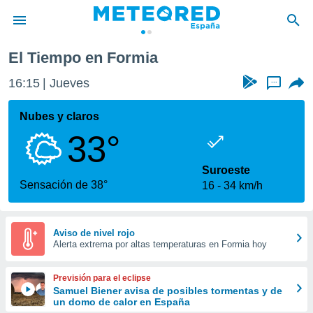
El Tiempo en Formia
privacidad
16:15
Jueves
...
o de
tiempo.com)
borado por
Nubes y claros
es para
33°
ue la
 que se
e calidad.
Suroeste
eder a este
Sensación de 38°
16
34 km/h
ediante las
opciones:
ookies y
Aviso de nivel rojo
Alerta extrema por altas temperaturas en Formia hoy
e forma
d digital
Previsión para el eclipse
ada, basada
Samuel Biener avisa de posibles tormentas y de
un domo de calor en España
mación