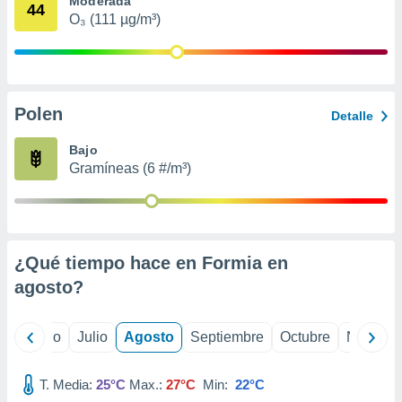
Moderada
 seleccionar
44
o.
O₃ (111 µg/m³)
calización
precisa e
ión mediante
Polen
, publicidad
Detalle
dos,
Bajo
 publicidad
Gramíneas (6 #/m³)
,
ón de
 desarrollo
s.
¿Qué tiempo hace en Formia en
tros 1199
ios
agosto
?
yo
Junio
Julio
Agosto
Septiembre
Octubre
Noviemb
T. Media:
25°C
Max.:
27°C
Min:
22°C