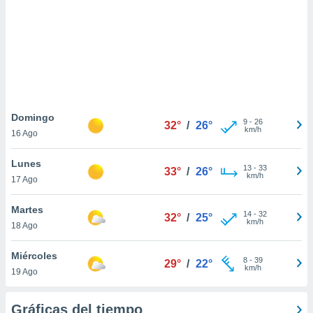
 botón
.
nto,
cios
kies,
ores únicos
Domingo
9
-
26
as similares
32°
/
26°
km/h
16 Ago
nar,
rocesar
Lunes
onales como
13
-
33
33°
/
26°
km/h
 este sitio
17 Ago
recciones IP
ficadores de
Martes
14
-
32
32°
/
25°
 posible
km/h
18 Ago
s
 traten tus
Miércoles
nales en
8
-
39
29°
/
22°
km/h
 interés
19 Ago
go a lo que
nerte. Para
Gráficas del tiempo
retirar su