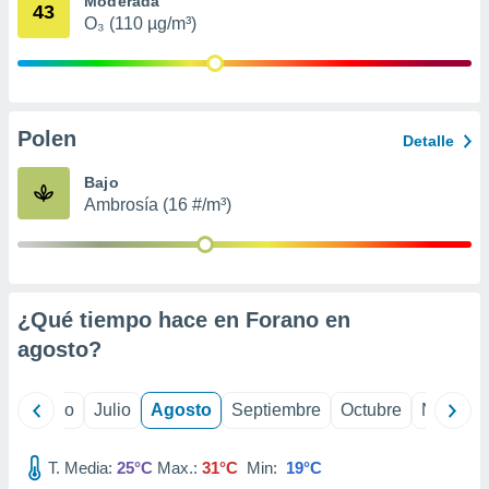
Moderada
 seleccionar
43
o.
O₃ (110 µg/m³)
calización
precisa e
ión mediante
Polen
, publicidad
Detalle
dos,
Bajo
 publicidad
Ambrosía (16 #/m³)
,
ón de
 desarrollo
s.
¿Qué tiempo hace en Forano en
tros 1199
ios
agosto
?
yo
Junio
Julio
Agosto
Septiembre
Octubre
Noviemb
T. Media:
25°C
Max.:
31°C
Min:
19°C