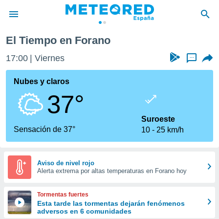
El Tiempo en Forano
privacidad
17:00
Viernes
...
o de
tiempo.com)
borado por
Nubes y claros
es para
37°
ue la
 que se
e calidad.
Suroeste
eder a este
Sensación de 37°
10
25 km/h
ediante las
opciones:
ookies y
Aviso de nivel rojo
Alerta extrema por altas temperaturas en Forano hoy
e forma
d digital
Tormentas fuertes
ada, basada
Esta tarde las tormentas dejarán fenómenos
adversos en 6 comunidades
mación