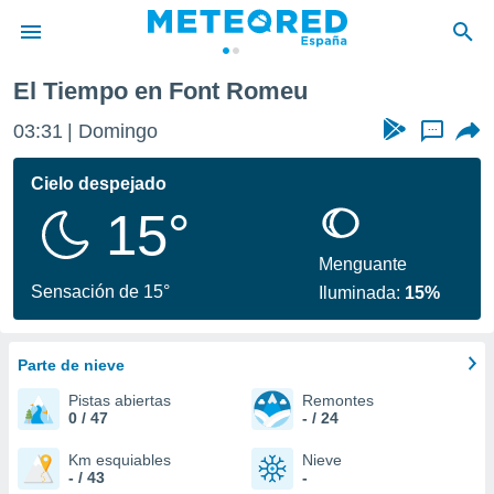
u
El Tiempo en Font Romeu
privacidad
03:31
Domingo
...
o de
tiempo.com)
borado por
Cielo despejado
es para
15°
ue la
 que se
e calidad.
Menguante
eder a este
Sensación de 15°
Iluminada:
15%
ediante las
opciones:
Parte de nieve
ookies y
e forma
Pistas abiertas
Remontes
0 / 47
- / 24
d digital
ada, basada
Km esquiables
Nieve
- / 43
-
mación