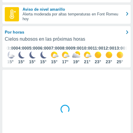
ediante
ecnologías
Aviso de nivel amarillo
nos permite
Alerta moderada por altas temperaturas en Font Romeu
estra
hoy
ara seguir
e contenido
Por horas
stándares
ACEPTAR
Cielos nubosos en las próximas horas
sin coste.
Y
:00
03:00
04:00
05:00
06:00
07:00
08:00
09:00
10:00
11:00
12:00
13:00
14:
CONTINUAR
 botón
continuar",
der a la
5°
15°
15°
15°
15°
15°
17°
19°
21°
23°
23°
25°
24
CONFIGURACIÓN
ndo la
 de todas
, ya sean
de nuestros
 nos
 y análisis
tamiento en
b, así como
un perfil
para
ublicidad y