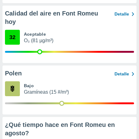
 seleccionar
o.
Calidad del aire en Font Romeu
Detalle
calización
hoy
precisa e
ión mediante
Aceptable
32
, publicidad
O₃ (81 µg/m³)
dos,
 publicidad
,
ón de
Polen
Detalle
 desarrollo
s.
Bajo
tros 1199
Gramíneas (15 #/m³)
ios
¿Qué tiempo hace en Font Romeu en
agosto
?