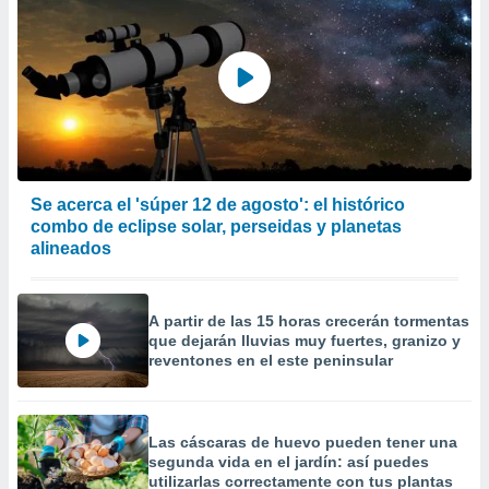
Se acerca el 'súper 12 de agosto': el histórico
combo de eclipse solar, perseidas y planetas
alineados
A partir de las 15 horas crecerán tormentas
que dejarán lluvias muy fuertes, granizo y
reventones en el este peninsular
Las cáscaras de huevo pueden tener una
segunda vida en el jardín: así puedes
utilizarlas correctamente con tus plantas