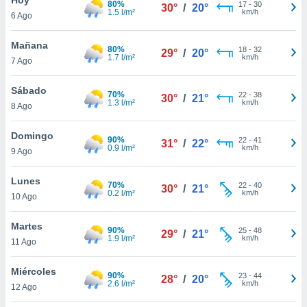
80%
17
-
30
30°
/
20°
1.5 l/m²
km/h
6 Ago
do en
 mismo.
sultar más
Mañana
80%
18
-
32
29°
/
20°
 en nuestra
1.7 l/m²
km/h
7 Ago
 Cookies
y
ualquier
Sábado
70%
22
-
38
30°
/
21°
1.3 l/m²
km/h
8 Ago
ento
 botón
ación de
Domingo
90%
22
-
41
31°
/
22°
kies
0.9 l/m²
km/h
9 Ago
 disponible
e nuestra
Lunes
70%
22
-
40
.
30°
/
21°
0.2 l/m²
km/h
10 Ago
IVAMENTE,
Martes
90%
25
-
48
29°
/
21°
1.9 l/m²
km/h
11 Ago
as
 a cookies
Miércoles
90%
23
-
44
28°
/
20°
2.6 l/m²
km/h
 no aceptar
12 Ago
ón de