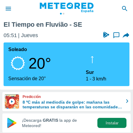
El Tiempo en Fluvião - SE
privacidad
05:51
Jueves
...
o de
tiempo.com)
borado por
Soleado
es para
20°
ue la
 que se
e calidad.
Sur
eder a este
Sensación de 20°
1
3 km/h
ediante las
opciones:
Predicción
ookies y
8 ºC más al mediodía de golpe: mañana las
e forma
temperaturas se dispararán en las comunidades
del norte
d digital
¡Descarga
GRATIS
la app de
Instalar
ada, basada
Meteored!
mación