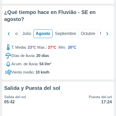
 seleccionar
o.
¿Qué tiempo hace en Fluvião - SE en
calización
precisa e
agosto
?
ión mediante
, publicidad
yo
Junio
Julio
Agosto
Septiembre
Octubre
Noviemb
dos,
T. Media:
23°C
Max.:
27°C
Min:
20°C
 publicidad
,
Días de lluvia:
20
días
ón de
 desarrollo
Acum. de lluvia:
54 l/m²
s.
Viento medio:
10 km/h
tros 1199
ios
Salida y Puesta del sol
Salida del sol
Puesta del sol
05:42
17:24