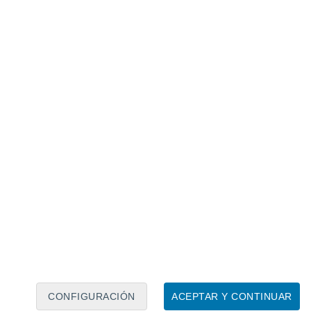
Calendario lunar
Lun
Mar
Mié
Jue
Vie
Sáb
Dom
6
7
8
9
10
11
12
13
14
15
16
17
18
19
CONFIGURACIÓN
ACEPTAR Y CONTINUAR