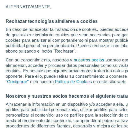
21°
ALTERNATIVAMENTE,
Rechazar tecnologías similares a cookies
Noroeste
En caso de no aceptar la instalación de cookies, puedes acced
Sensación de 21°
15
-
31 km
de que solo se instalarán cookies que sean necesarias para garan
cookies para analizar el comportamiento ni para mostrar publici
publicidad general no personalizada. Puedes rechazar la instala
abono pulsando el botón "Rechazar".
Previsión para el eclipse
Samuel Biener avisa de posibles tormentas y
Con su consentimiento, nosotros y
nuestros socios
usamos cooki
un domo de calor en España
almacenar, acceder y procesar datos personales como su visita e
cookies. Es posible que algunos proveedores traten tus datos pe
El Tiempo 1 - 7 días
Por horas
Actualidad
Mapa de
oponerte. Para ello, puede retirar su consentimiento u oponerse
"Configurar"
o en nuestra
Política de Cookies
en este sitio web.
Nosotros y nuestros socios hacemos el siguiente trata
Mañana
Sábado
D
Hoy
Almacenar la información en un dispositivo y/o acceder a ella, 
7 Ago
8 Ago
6 Ago
perfiles para publicidad personalizada, utilizar perfiles para sele
personalizar el contenido, uso de perfiles para la selección de c
medir el rendimiento del contenido, comprender al público a tra
procedentes de diferentes fuentes, desarrollo y mejora de los se