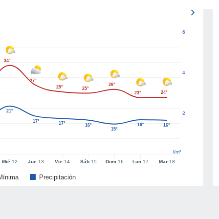
6
34°
4
27°
26°
25°
25°
24°
23°
21°
2
17°
17°
16°
16°
16°
15°
l/m²
Mié
12
Jue
13
Vie
14
Sáb
15
Dom
16
Lun
17
Mar
18
Mínima
Precipitación