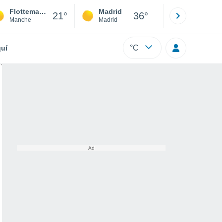
Flottemanville
Madrid
Barcelona
21°
36°
Manche
Madrid
Barcelona
°C
uí