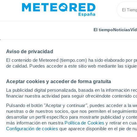
El tiempo
Noticias
Ví
Aviso de privacidad
El contenido de Meteored (tiempo.com) ha sido elaborado por pr
de calidad. Puedes acceder a este sitio web mediante las sigui
Aceptar cookies y acceder de forma gratuita
Inicio
Francia
Normandía
Mancha
Flotteman
La publicidad digital personalizada, basada en la información r
financiar nuestra actividad para seguir ofreciéndote contenido c
El Tiempo en Flotteman
Pulsando el botón "Aceptar y continuar", puedes acceder a la w
nuestras o de nuestros socios, que nos permiten el seguimiento
15:18
Jueves
desarrollar un perfil específico para mostrarte publicidad y co
más información en nuestra
Política de Cookies
y retirar en cu
Configuración de cookies
que aparece disponible en el pie de n
Soleado