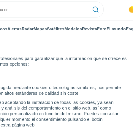
deos
Alertas
Radar
Mapas
Satélites
Modelos
Revista
Foro
El mundo
Esq
ofesionales para garantizar que la información que se ofrece es
entes opciones:
ville
ecogida mediante cookies o tecnologías similares, nos permite
on altos estándares de calidad sin coste.
ville
eb aceptando la instalación de todas las cookies, ya sean
 y análisis del comportamiento en el sitio web, así como
...
ntenido personalizado en función del mismo. Puedes consultar
alquier momento el consentimiento pulsando el botón
Por horas
uestra página web.
Cielos despejados en las
próximas horas