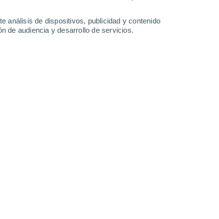
27°
/
16°
26°
/
15°
27°
/
16°
34°
/
21°
e análisis de dispositivos, publicidad y contenido
n de audiencia y desarrollo de servicios.
-
31
km/h
14
-
30
km/h
18
-
35
km/h
15
-
31
km/h
e agosto
Noroeste
6 Alto
15
-
31 km/h
FPS:
15-25
Noroeste
5 Medio
16
-
33 km/h
FPS:
6-10
Noroeste
4 Medio
16
-
33 km/h
FPS:
6-10
Noroeste
2 Bajo
13
-
32 km/h
FPS:
no