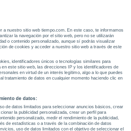
er a nuestro sitio web tiempo.com. En este caso, te informamos
/h
tizar la navegación por el sitio web, pero no se utilizarán
dad o contenido personalizado, aunque sí podrás visualizar
ción de cookies y acceder a nuestro sitio web a través de este
 de
es, identificadores únicos o tecnologías similares para
n este sitio web, las direcciones IP y los identificadores de
rsonales en virtud de un interés legítimo, algo a lo que puedes
 temperatura
Radar de lluvia
Satélites
Modelos
 al tratamiento de datos en cualquier momento haciendo clic en
miento de datos:
omingo
Lunes
Martes
Miércoles
uso de datos limitados para seleccionar anuncios básicos, crear
9 Ago
10 Ago
11 Ago
12 Ago
ccionar la publicidad personalizada, crear un perfil para
ontenido personalizado, medir el rendimiento de la publicidad,
vés de estadísticas o a través de la combinación de datos
rvicios, uso de datos limitados con el objetivo de seleccionar el