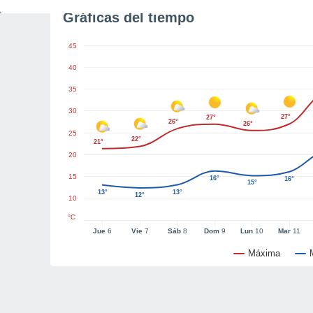
Gráficas del tiempo
45
40
35
30
27°
27°
26°
26°
25
22°
21°
20
15
16°
16°
15°
13°
13°
12°
10
°C
Jue
6
Vie
7
Sáb
8
Dom
9
Lun
10
Mar
11
Máxima