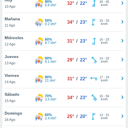
90%
26
-
45
32°
/
22°
6.6 l/m²
km/h
10 Ago
do en
 mismo.
sultar más
Mañana
50%
15
-
33
34°
/
23°
 en nuestra
0.2 l/m²
km/h
11 Ago
 Cookies
y
ualquier
Miércoles
60%
16
-
33
31°
/
23°
9.7 l/m²
km/h
12 Ago
ento
 botón
ación de
Jueves
90%
14
-
32
29°
/
22°
kies
9.1 l/m²
km/h
13 Ago
 disponible
e nuestra
Viernes
90%
17
-
33
.
31°
/
22°
21 l/m²
km/h
14 Ago
IVAMENTE,
Sábado
70%
16
-
56
34°
/
23°
3.5 l/m²
km/h
15 Ago
as
 a cookies
Domingo
60%
13
-
31
25°
/
20°
2.4 l/m²
km/h
 no aceptar
16 Ago
ón de