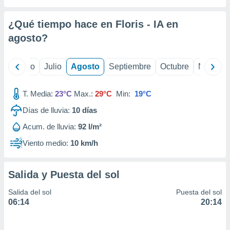
 seleccionar
o.
¿Qué tiempo hace en Floris - IA en
calización
precisa e
agosto
?
ión mediante
, publicidad
yo
Junio
Julio
Agosto
Septiembre
Octubre
Noviemb
dos,
T. Media:
23°C
Max.:
29°C
Min:
19°C
 publicidad
,
Días de lluvia:
10
días
ón de
 desarrollo
Acum. de lluvia:
92 l/m²
s.
Viento medio:
10 km/h
tros 1199
ios
Salida y Puesta del sol
Salida del sol
Puesta del sol
06:14
20:14