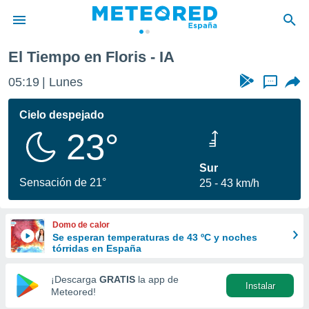
El Tiempo en Floris - IA
privacidad
05:19
Lunes
...
o de
tiempo.com)
borado por
Cielo despejado
es para
23°
ue la
 que se
e calidad.
Sur
eder a este
Sensación de 21°
25
43 km/h
ediante las
opciones:
Domo de calor
ookies y
Se esperan temperaturas de 43 ºC y noches
e forma
tórridas en España
d digital
¡Descarga
GRATIS
la app de
Instalar
ada, basada
Meteored!
mación