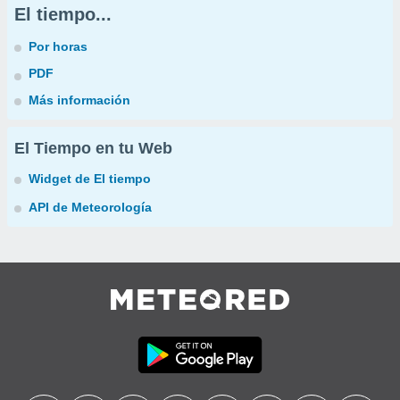
El tiempo...
Por horas
PDF
Más información
El Tiempo en tu Web
Widget de El tiempo
API de Meteorología