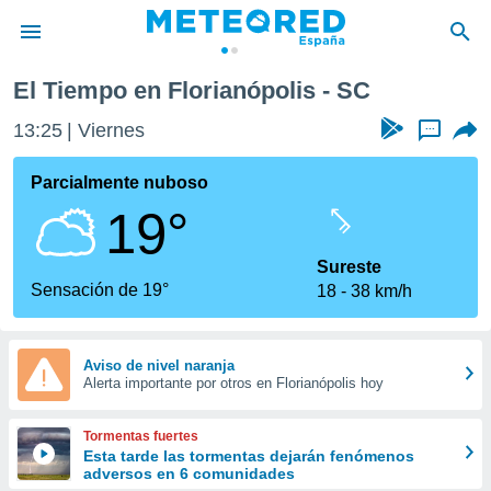
El Tiempo en Florianópolis - SC
privacidad
13:25
Viernes
...
o de
tiempo.com)
borado por
Parcialmente nuboso
es para
19°
ue la
 que se
e calidad.
Sureste
eder a este
Sensación de 19°
18
38 km/h
ediante las
opciones:
ookies y
Aviso de nivel naranja
Alerta importante por otros en Florianópolis hoy
e forma
d digital
Tormentas fuertes
ada, basada
Esta tarde las tormentas dejarán fenómenos
adversos en 6 comunidades
mación