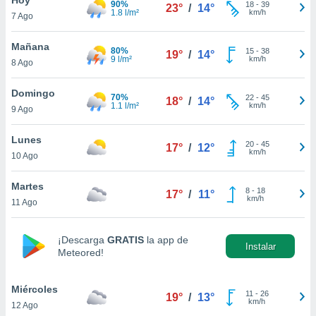
90%
18
-
39
23°
/
14°
1.8 l/m²
km/h
7 Ago
do en
 mismo.
sultar más
Mañana
80%
15
-
38
19°
/
14°
 en nuestra
9 l/m²
km/h
8 Ago
 Cookies
y
ualquier
Domingo
70%
22
-
45
18°
/
14°
1.1 l/m²
km/h
9 Ago
ento
 botón
ación de
Lunes
20
-
45
17°
/
12°
kies
km/h
10 Ago
 disponible
e nuestra
Martes
8
-
18
.
17°
/
11°
km/h
11 Ago
IVAMENTE,
¡Descarga
GRATIS
la app de
Instalar
Meteored!
as
 a cookies
Miércoles
 no aceptar
11
-
26
19°
/
13°
km/h
12 Ago
ón de