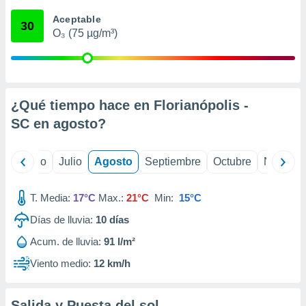
 seleccionar
o.
Aceptable
30
O₃ (75 µg/m³)
calización
precisa e
ión mediante
, publicidad
¿Qué tiempo hace en Florianópolis -
dos,
SC en
agosto
?
 publicidad
,
ón de
yo
Junio
Julio
Agosto
Septiembre
Octubre
Noviemb
 desarrollo
s.
T. Media:
17°C
Max.:
21°C
Min:
15°C
tros 1199
ios
Días de lluvia:
10
días
Acum. de lluvia:
91 l/m²
Viento medio:
12 km/h
Salida y Puesta del sol