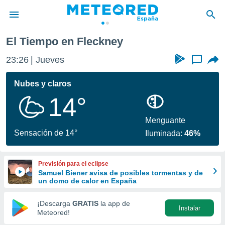
El Tiempo en Fleckney
privacidad
23:26
Jueves
...
o de
tiempo.com)
borado por
Nubes y claros
es para
14°
ue la
 que se
e calidad.
Menguante
eder a este
Sensación de 14°
Iluminada:
46%
ediante las
opciones:
Previsión para el eclipse
ookies y
Samuel Biener avisa de posibles tormentas y de
e forma
un domo de calor en España
d digital
¡Descarga
GRATIS
la app de
Instalar
ada, basada
Meteored!
mación