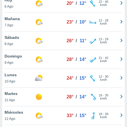
22
-
45
20°
/
12°
km/h
6 Ago
do en
 mismo.
sultar más
Mañana
12
-
28
23°
/
10°
 en nuestra
km/h
7 Ago
 Cookies
y
ualquier
Sábado
13
-
29
26°
/
11°
km/h
8 Ago
ento
 botón
ación de
Domingo
21
-
42
28°
/
14°
kies
km/h
9 Ago
 disponible
e nuestra
Lunes
12
-
30
.
24°
/
15°
km/h
10 Ago
IVAMENTE,
Martes
18
-
35
28°
/
14°
km/h
11 Ago
as
 a cookies
Miércoles
18
-
39
33°
/
15°
km/h
 no aceptar
12 Ago
ón de