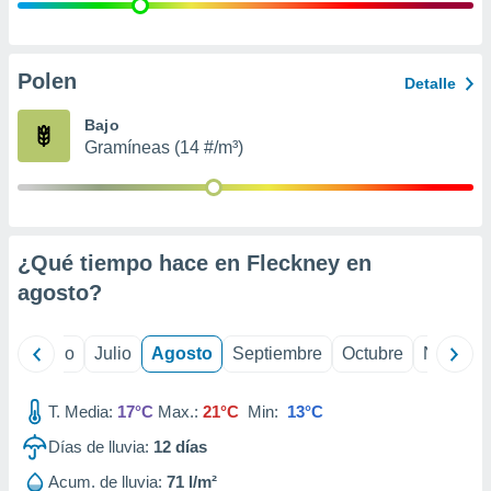
 seleccionar
o.
calización
precisa e
Polen
Detalle
ión mediante
Bajo
, publicidad
Gramíneas (14 #/m³)
dos,
 publicidad
,
ón de
¿Qué tiempo hace en Fleckney en
 desarrollo
s.
agosto
?
tros 1199
ios
yo
Junio
Julio
Agosto
Septiembre
Octubre
Noviemb
T. Media:
17°C
Max.:
21°C
Min:
13°C
Días de lluvia:
12
días
Acum. de lluvia:
71 l/m²