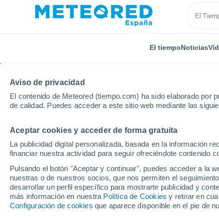
El tiempo
Noticias
Ví
Aviso de privacidad
El contenido de Meteored (tiempo.com) ha sido elaborado por pr
de calidad. Puedes acceder a este sitio web mediante las sigui
Aceptar cookies y acceder de forma gratuita
Inicio
Luxemburgo
Distrito de Diekirch
Flebour
La publicidad digital personalizada, basada en la información r
financiar nuestra actividad para seguir ofreciéndote contenido c
El Tiempo en Flebour
Pulsando el botón "Aceptar y continuar", puedes acceder a la w
nuestras o de nuestros socios, que nos permiten el seguimiento
23:34
Jueves
desarrollar un perfil específico para mostrarte publicidad y co
más información en nuestra
Política de Cookies
y retirar en cu
Configuración de cookies
que aparece disponible en el pie de n
Cielo despejado