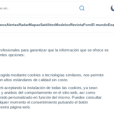
deos
Alertas
Radar
Mapas
Satélites
Modelos
Revista
Foro
El mundo
Esq
ofesionales para garantizar que la información que se ofrece es
entes opciones:
ecogida mediante cookies o tecnologías similares, nos permite
on altos estándares de calidad sin coste.
eb aceptando la instalación de todas las cookies, ya sean
 y análisis del comportamiento en el sitio web, así como
...
ntenido personalizado en función del mismo. Puedes consultar
alquier momento el consentimiento pulsando el botón
Por horas
uestra página web.
Cielos despejados en las
próximas horas