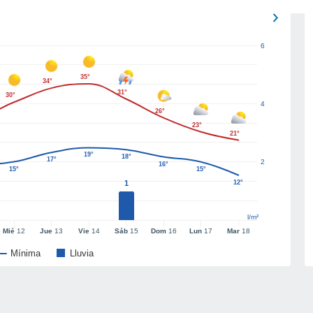
6
35°
34°
31°
30°
4
26°
23°
21°
19°
18°
17°
2
16°
15°
15°
1
12°
l/m²
Mié
12
Jue
13
Vie
14
Sáb
15
Dom
16
Lun
17
Mar
18
Mínima
Lluvia