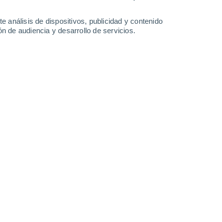
31°
/
15°
29°
/
15°
27°
/
14°
30°
/
15°
e análisis de dispositivos, publicidad y contenido
n de audiencia y desarrollo de servicios.
-
27
km/h
15
-
35
km/h
15
-
30
km/h
12
-
28
km/h
o
Noroeste
3 Medio
13
-
29 km/h
FPS:
6-10
Noroeste
2 Bajo
14
-
31 km/h
FPS:
no
Noroeste
1 Bajo
14
-
31 km/h
FPS:
no
Noroeste
0 Bajo
13
-
28 km/h
FPS:
no