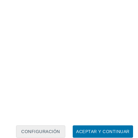
Calendario lunar
Lun
Mar
Mié
Jue
Vie
Sáb
Dom
6
7
8
9
10
11
12
13
14
15
16
17
18
19
CONFIGURACIÓN
ACEPTAR Y CONTINUAR