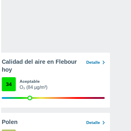
Calidad del aire en Flebour
Detalle
hoy
Aceptable
34
O₃ (84 µg/m³)
Polen
Detalle