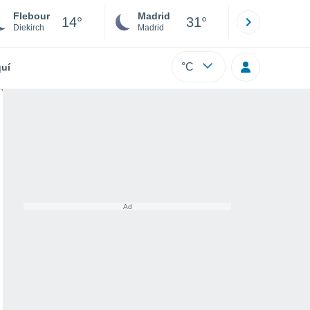
Flebour
Madrid
Barcelona
14°
31°
Diekirch
Madrid
Barcelona
°C
uí