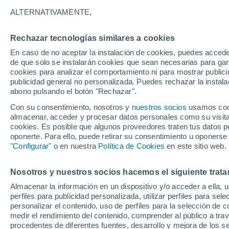
14°
ALTERNATIVAMENTE,
Rechazar tecnologías similares a cookies
Menguant
En caso de no aceptar la instalación de cookies, puedes acced
Iluminada
Sensación de 14°
de que solo se instalarán cookies que sean necesarias para garan
cookies para analizar el comportamiento ni para mostrar publici
publicidad general no personalizada. Puedes rechazar la instala
abono pulsando el botón "Rechazar".
Previsión para el eclipse
Samuel Biener avisa de posibles tormentas y
Con su consentimiento, nosotros y
nuestros socios
usamos cooki
un domo de calor en España
almacenar, acceder y procesar datos personales como su visita e
cookies. Es posible que algunos proveedores traten tus datos pe
El Tiempo 1 - 7 días
Por horas
Actualidad
Mapa de
oponerte. Para ello, puede retirar su consentimiento u oponerse
"Configurar"
o en nuestra
Política de Cookies
en este sitio web.
Nosotros y nuestros socios hacemos el siguiente trata
Mañana
Sábado
D
Hoy
Almacenar la información en un dispositivo y/o acceder a ella, 
7 Ago
8 Ago
6 Ago
perfiles para publicidad personalizada, utilizar perfiles para sele
personalizar el contenido, uso de perfiles para la selección de c
medir el rendimiento del contenido, comprender al público a tra
procedentes de diferentes fuentes, desarrollo y mejora de los se