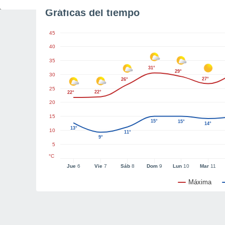
Gráficas del tiempo
45
40
35
31°
29°
30
27°
26°
25
22°
22°
20
15
15°
15°
14°
13°
10
11°
9°
5
°C
Jue
6
Vie
7
Sáb
8
Dom
9
Lun
10
Mar
11
Máxima