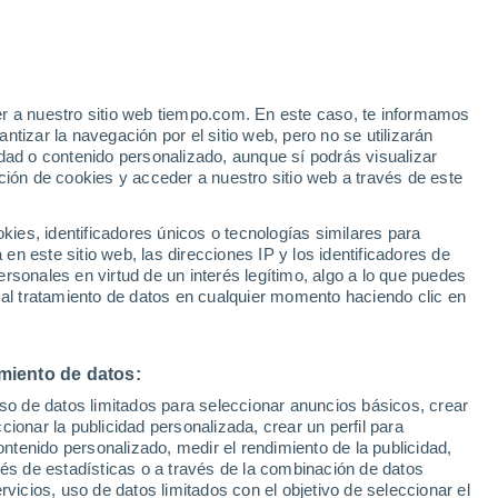
e
er a nuestro sitio web tiempo.com. En este caso, te informamos
:
46%
tizar la navegación por el sitio web, pero no se utilizarán
dad o contenido personalizado, aunque sí podrás visualizar
ción de cookies y acceder a nuestro sitio web a través de este
 de
es, identificadores únicos o tecnologías similares para
n este sitio web, las direcciones IP y los identificadores de
rsonales en virtud de un interés legítimo, algo a lo que puedes
 temperatura
Radar de lluvia
Satélites
Modelos
 al tratamiento de datos en cualquier momento haciendo clic en
miento de datos:
omingo
Lunes
Martes
Miércoles
uso de datos limitados para seleccionar anuncios básicos, crear
9 Ago
10 Ago
11 Ago
12 Ago
ccionar la publicidad personalizada, crear un perfil para
ontenido personalizado, medir el rendimiento de la publicidad,
vés de estadísticas o a través de la combinación de datos
rvicios, uso de datos limitados con el objetivo de seleccionar el