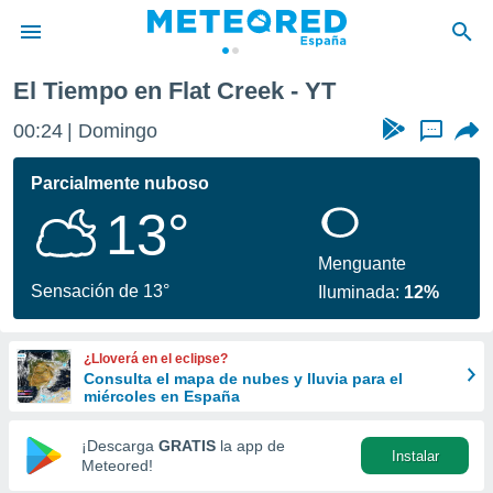
El Tiempo en Flat Creek - YT
privacidad
00:24
Domingo
...
o de
tiempo.com)
borado por
Parcialmente nuboso
es para
13°
ue la
 que se
e calidad.
Menguante
eder a este
Sensación de 13°
Iluminada:
12%
ediante las
opciones:
¿Lloverá en el eclipse?
ookies y
Consulta el mapa de nubes y lluvia para el
e forma
miércoles en España
d digital
¡Descarga
GRATIS
la app de
Instalar
ada, basada
Meteored!
mación