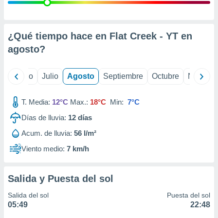
 seleccionar
o.
calización
precisa e
¿Qué tiempo hace en Flat Creek - YT en
ión mediante
agosto
?
, publicidad
yo
Junio
Julio
Agosto
Septiembre
Octubre
Noviemb
dos,
 publicidad
,
T. Media:
12°C
Max.:
18°C
Min:
7°C
ón de
Días de lluvia:
12
días
 desarrollo
s.
Acum. de lluvia:
56 l/m²
tros 1199
Viento medio:
7 km/h
ios
Salida y Puesta del sol
Salida del sol
Puesta del sol
05:49
22:48