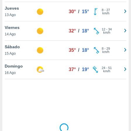
uedes
uestro sitio
Jueves
8
-
27
30°
/
15°
.com. En
km/h
13 Ago
te
 de que
Viernes
talarán
12
-
34
32°
/
18°
km/h
14 Ago
e sean
para
a
Sábado
8
-
29
35°
/
18°
por el sitio
km/h
15 Ago
o se
cookies para
Domingo
24
-
51
37°
/
19°
km/h
16 Ago
nto ni para
licidad o
ado, aunque
sualizar
general no
ada. Puedes
 instalación
y acceder a
io web a
ste abono