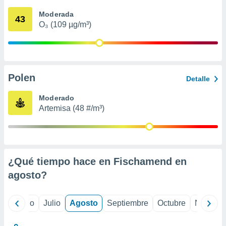
 seleccionar
o.
Moderada
43
O₃ (109 µg/m³)
calización
precisa e
ión mediante
, publicidad
Polen
Detalle
dos,
 publicidad
Moderado
,
Artemisa (48 #/m³)
ón de
 desarrollo
s.
tros 1199
ios
¿Qué tiempo hace en Fischamend en
agosto
?
yo
Junio
Julio
Agosto
Septiembre
Octubre
Noviemb