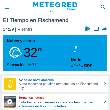
El Tiempo en Fischamend
privacidad
14:29
Viernes
...
o de
tiempo.com)
borado por
Nubes y claros
es para
32°
ue la
 que se
e calidad.
Norte
eder a este
Sensación de 31°
17
41 km/h
ediante las
opciones:
Aviso de nivel amarillo
ookies y
Alerta moderada por altas temperaturas en Fischamend
e forma
hoy
d digital
Tormentas fuertes
ada, basada
Esta tarde las tormentas dejarán fenómenos
adversos en 6 comunidades
mación