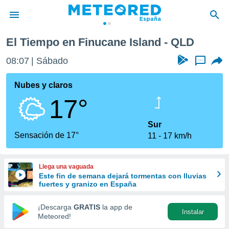
El Tiempo en Finucane Island - QLD
privacidad
08:07
Sábado
...
o de
tiempo.com)
borado por
Nubes y claros
es para
17°
ue la
 que se
e calidad.
Sur
eder a este
Sensación de 17°
11
17 km/h
ediante las
opciones:
Llega una vaguada
ookies y
Este fin de semana dejará tormentas con lluvias
e forma
fuertes y granizo en España
d digital
¡Descarga
GRATIS
la app de
Instalar
ada, basada
Meteored!
mación