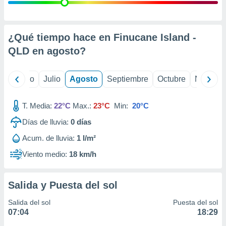
 seleccionar
o.
calización
precisa e
¿Qué tiempo hace en Finucane Island -
ión mediante
QLD en
agosto
?
, publicidad
yo
Junio
Julio
Agosto
Septiembre
Octubre
Noviemb
dos,
 publicidad
,
T. Media:
22°C
Max.:
23°C
Min:
20°C
ón de
Días de lluvia:
0
días
 desarrollo
s.
Acum. de lluvia:
1 l/m²
tros 1199
Viento medio:
18 km/h
ios
Salida y Puesta del sol
Salida del sol
Puesta del sol
07:04
18:29