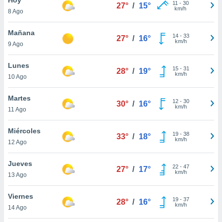
11
-
30
27°
/
15°
km/h
8 Ago
do en
 mismo.
sultar más
Mañana
14
-
33
27°
/
16°
 en nuestra
km/h
9 Ago
 Cookies
y
ualquier
Lunes
15
-
31
28°
/
19°
km/h
10 Ago
ento
 botón
ación de
Martes
12
-
30
30°
/
16°
kies
km/h
11 Ago
 disponible
e nuestra
Miércoles
19
-
38
.
33°
/
18°
km/h
12 Ago
IVAMENTE,
Jueves
22
-
47
27°
/
17°
km/h
13 Ago
as
 a cookies
Viernes
19
-
37
28°
/
16°
km/h
 no aceptar
14 Ago
ón de