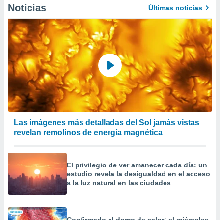
Noticias
er momento
Últimas noticias
ic en
o en
 Cookies
en
eb.
y
socios
el
to de
Las imágenes más detalladas del Sol jamás vistas
revelan remolinos de energía magnética
la
 en un
 y/o acceder
 de datos
El privilegio de ver amanecer cada día: un
ara
estudio revela la desigualdad en el acceso
 anuncios
a la luz natural en las ciudades
ar perfiles
idad
a, utilizar
a
Confirmado el domo de calor: el miércoles