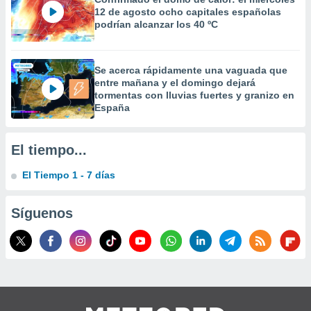
 la
12 de agosto ocho capitales españolas
podrían alcanzar los 40 ºC
da, crear un
personalizar
o, uso de
Se acerca rápidamente una vaguada que
a la
entre mañana y el domingo dejará
e contenido
tormentas con lluvias fuertes y granizo en
do, medir el
España
 de la
medir el
 del
El tiempo...
 comprender
 través de
El Tiempo 1 - 7 días
s o a través
nación de
edentes de
Síguenos
fuentes,
y mejora de
os, uso de
ados con el
 seleccionar
o.
calización