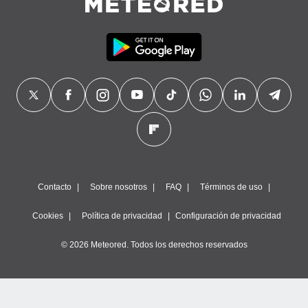
precisa e
ión mediante
, publicidad
dos,
 publicidad
,
ón de
 desarrollo
s.
tros 1199
ios
Contacto
Sobre nosotros
FAQ
Términos de uso
Cookies
Política de privacidad
Configuración de privacidad
© 2026 Meteored. Todos los derechos reservados