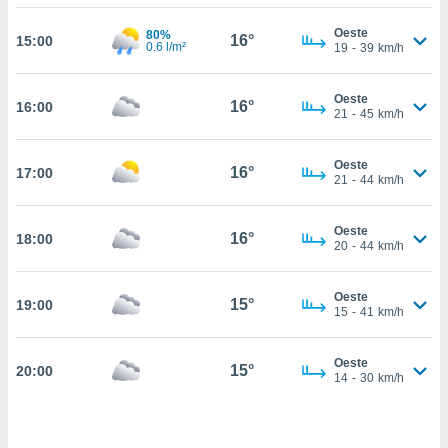
estra
ara seguir
Oeste
80%
16°
15:00
e contenido
0.6 l/m²
19
-
39
km/h
stándares
ACEPTAR
sin coste.
Y
Oeste
16°
16:00
CONTINUAR
 botón
21
-
45
km/h
continuar",
der a la
CONFIGURACIÓN
Oeste
ndo la
16°
17:00
21
-
44
km/h
 de todas
, ya sean
de nuestros
Oeste
16°
18:00
 nos
20
-
44
km/h
 y análisis
Oeste
tamiento en
15°
19:00
15
-
41
km/h
b, así como
un perfil
para
Oeste
15°
20:00
14
-
30
km/h
ublicidad y
do en
 mismo.