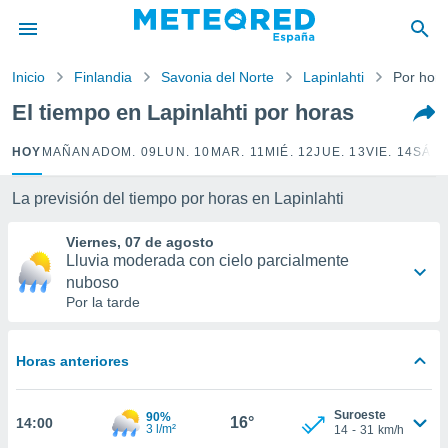
privacidad
o de
Inicio
Finlandia
Savonia del Norte
Lapinlahti
Por hor
tiempo.com)
borado por
El tiempo en Lapinlahti por horas
es para
ue la
HOY
MAÑANA
DOM. 09
LUN. 10
MAR. 11
MIÉ. 12
JUE. 13
VIE. 14
SÁB.
 que se
e calidad.
eder a este
La previsión del tiempo por horas en Lapinlahti
ediante las
opciones:
Viernes, 07 de agosto
Lluvia moderada con cielo parcialmente
ookies y
nuboso
e forma
Por la tarde
d digital
ada, basada
Horas anteriores
mación
ediante
Suroeste
ecnologías
90%
16°
14:00
3 l/m²
14
-
31
km/h
nos permite