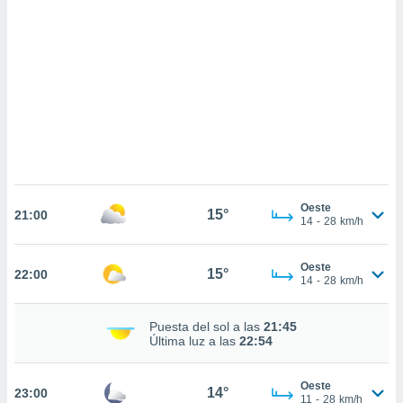
sultar más
 en nuestra
 Cookies
y
ualquier
ento
 botón
ación de
kies
 disponible
e nuestra
.
Oeste
15°
21:00
14
-
28
km/h
IVAMENTE,
Oeste
15°
22:00
14
-
28
km/h
as
 a cookies
 no aceptar
Puesta del sol a las
21:45
ón de
Última luz a las
22:54
uedes
uestro sitio
Oeste
.com. En
14°
23:00
11
-
28
km/h