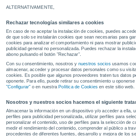
26°
ALTERNATIVAMENTE,
Rechazar tecnologías similares a cookies
Este
En caso de no aceptar la instalación de cookies, puedes acced
Sensación de 27°
5
-
10 km/
de que solo se instalarán cookies que sean necesarias para garan
cookies para analizar el comportamiento ni para mostrar publici
publicidad general no personalizada. Puedes rechazar la instala
abono pulsando el botón "Rechazar".
Previsión para el eclipse
Samuel Biener avisa de posibles tormentas y
Con su consentimiento, nosotros y
nuestros socios
usamos cooki
un domo de calor en España
almacenar, acceder y procesar datos personales como su visita e
cookies. Es posible que algunos proveedores traten tus datos pe
El Tiempo 1 - 7 días
Por horas
Actualidad
Mapa de
oponerte. Para ello, puede retirar su consentimiento u oponerse
"Configurar"
o en nuestra
Política de Cookies
en este sitio web.
Nosotros y nuestros socios hacemos el siguiente trata
Mañana
Domingo
Hoy
Almacenar la información en un dispositivo y/o acceder a ella, 
8 Ago
9 Ago
7 Ago
perfiles para publicidad personalizada, utilizar perfiles para sele
personalizar el contenido, uso de perfiles para la selección de c
medir el rendimiento del contenido, comprender al público a tra
procedentes de diferentes fuentes, desarrollo y mejora de los se
50%
60%