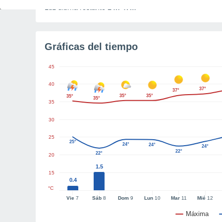
Luz diurna restante
14h 47m
Gráficas del tiempo
45
40
37°
37°
35°
35°
35°
35°
35
30
25
25°
24°
24°
24°
22°
22°
20
1.5
15
0.4
°C
Vie
7
Sáb
8
Dom
9
Lun
10
Mar
11
Mié
12
Máxima