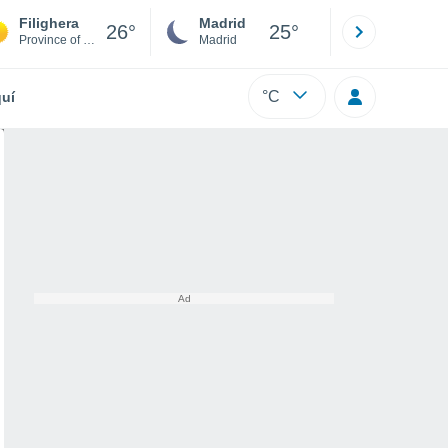
Filighera
Madrid
Barcelona
26°
25°
Province of Pavia
Madrid
Barcelona
°C
uí