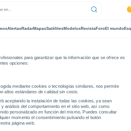
deos
Alertas
Radar
Mapas
Satélites
Modelos
Revista
Foro
El mundo
Esq
ofesionales para garantizar que la información que se ofrece es
entes opciones:
ecogida mediante cookies o tecnologías similares, nos permite
on altos estándares de calidad sin coste.
eb aceptando la instalación de todas las cookies, ya sean
 y análisis del comportamiento en el sitio web, así como
...
ntenido personalizado en función del mismo. Puedes consultar
alquier momento el consentimiento pulsando el botón
Por horas
uestra página web.
Cielos despejados en las
próximas horas