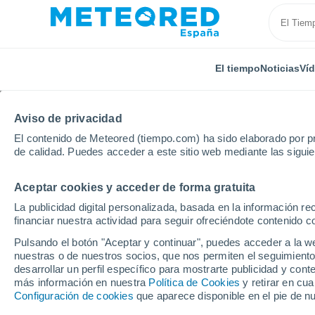
El tiempo
Noticias
Ví
Aviso de privacidad
El contenido de Meteored (tiempo.com) ha sido elaborado por pr
de calidad. Puedes acceder a este sitio web mediante las sigui
Aceptar cookies y acceder de forma gratuita
Inicio
Italia
Provincia de Pavía
Filighera
La publicidad digital personalizada, basada en la información r
financiar nuestra actividad para seguir ofreciéndote contenido c
El Tiempo en Filighera
Pulsando el botón "Aceptar y continuar", puedes acceder a la w
nuestras o de nuestros socios, que nos permiten el seguimiento
06:27
Viernes
desarrollar un perfil específico para mostrarte publicidad y co
más información en nuestra
Política de Cookies
y retirar en cu
Configuración de cookies
que aparece disponible en el pie de n
Soleado