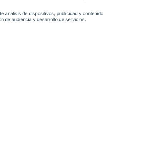
35°
/
24°
37°
/
22°
37°
/
24°
38°
/
25°
e análisis de dispositivos, publicidad y contenido
n de audiencia y desarrollo de servicios.
-
21
km/h
6
-
20
km/h
11
-
27
km/h
6
-
21
km/h
to
Este
0 Bajo
5
-
10 km/h
FPS:
no
Noreste
0 Bajo
6
-
10 km/h
FPS:
no
Noreste
1 Bajo
7
-
14 km/h
FPS:
no
Noreste
2 Bajo
19
-
35 km/h
FPS:
no