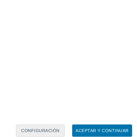
Calendario lunar
Lun
Mar
Mié
Jue
Vie
Sáb
Dom
7
8
9
10
11
12
13
14
15
16
17
18
19
20
CONFIGURACIÓN
ACEPTAR Y CONTINUAR