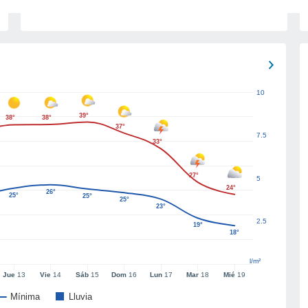
10
39°
38°
38°
37°
7.5
33°
27°
5
24°
26°
25°
25°
25°
23°
2.5
19°
18°
l/m²
Jue
13
Vie
14
Sáb
15
Dom
16
Lun
17
Mar
18
Mié
19
Mínima
Lluvia