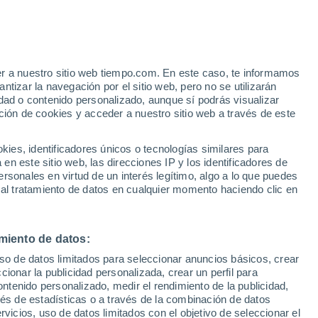
er a nuestro sitio web tiempo.com. En este caso, te informamos
h
tizar la navegación por el sitio web, pero no se utilizarán
dad o contenido personalizado, aunque sí podrás visualizar
ción de cookies y acceder a nuestro sitio web a través de este
 de
es, identificadores únicos o tecnologías similares para
n este sitio web, las direcciones IP y los identificadores de
rsonales en virtud de un interés legítimo, algo a lo que puedes
 temperatura
Radar de lluvia
Satélites
Modelos
 al tratamiento de datos en cualquier momento haciendo clic en
miento de datos:
Lunes
Martes
Miércoles
Jueves
uso de datos limitados para seleccionar anuncios básicos, crear
10 Ago
11 Ago
12 Ago
13 Ago
ccionar la publicidad personalizada, crear un perfil para
ontenido personalizado, medir el rendimiento de la publicidad,
vés de estadísticas o a través de la combinación de datos
rvicios, uso de datos limitados con el objetivo de seleccionar el