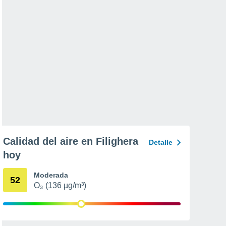
Calidad del aire en Filighera
Detalle
hoy
Moderada
52
O₃ (136 µg/m³)