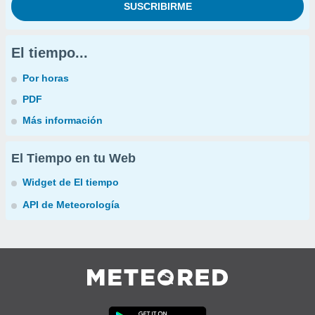
El tiempo...
Por horas
PDF
Más información
El Tiempo en tu Web
Widget de El tiempo
API de Meteorología