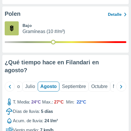
 seleccionar
o.
Polen
Detalle
calización
precisa e
Bajo
ión mediante
Gramíneas (10 #/m³)
, publicidad
dos,
 publicidad
,
¿Qué tiempo hace en Filandari en
ón de
agosto
?
 desarrollo
s.
tros 1199
yo
Junio
Julio
Agosto
Septiembre
Octubre
Noviemb
ios
T. Media:
24°C
Max.:
27°C
Min:
22°C
Días de lluvia:
5
días
Acum. de lluvia:
24 l/m²
Viento medio:
7 km/h