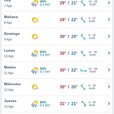
40%
10
-
28
29°
/
21°
0.3 l/m²
km/h
7 Ago
do en
 mismo.
sultar más
Mañana
9
-
27
29°
/
22°
 en nuestra
km/h
8 Ago
 Cookies
y
ualquier
Domingo
8
-
26
30°
/
20°
km/h
9 Ago
ento
 botón
ación de
Lunes
60%
11
-
30
30°
/
22°
kies
0.4 l/m²
km/h
10 Ago
 disponible
e nuestra
Martes
50%
10
-
28
.
30°
/
22°
0.7 l/m²
km/h
11 Ago
IVAMENTE,
Miércoles
6
-
26
30°
/
20°
km/h
12 Ago
as
 a cookies
Jueves
60%
4
-
30
31°
/
21°
0.2 l/m²
km/h
 no aceptar
13 Ago
ón de