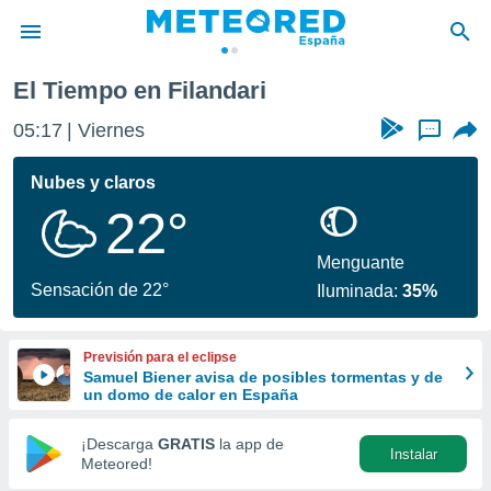
El Tiempo en Filandari
privacidad
05:17
Viernes
...
o de
tiempo.com)
borado por
Nubes y claros
es para
22°
ue la
 que se
e calidad.
Menguante
eder a este
Sensación de 22°
Iluminada:
35%
ediante las
opciones:
Previsión para el eclipse
ookies y
Samuel Biener avisa de posibles tormentas y de
e forma
un domo de calor en España
d digital
¡Descarga
GRATIS
la app de
Instalar
ada, basada
Meteored!
mación