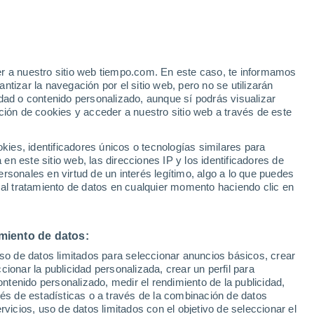
er a nuestro sitio web tiempo.com. En este caso, te informamos
/h
tizar la navegación por el sitio web, pero no se utilizarán
dad o contenido personalizado, aunque sí podrás visualizar
ción de cookies y acceder a nuestro sitio web a través de este
es, identificadores únicos o tecnologías similares para
n este sitio web, las direcciones IP y los identificadores de
rsonales en virtud de un interés legítimo, algo a lo que puedes
 lluvia
Radar de lluvia
Satélites
Modelos
 al tratamiento de datos en cualquier momento haciendo clic en
miento de datos:
Martes
Miércoles
Jueves
Viernes
uso de datos limitados para seleccionar anuncios básicos, crear
11 Ago
12 Ago
13 Ago
14 Ago
ccionar la publicidad personalizada, crear un perfil para
ontenido personalizado, medir el rendimiento de la publicidad,
vés de estadísticas o a través de la combinación de datos
rvicios, uso de datos limitados con el objetivo de seleccionar el