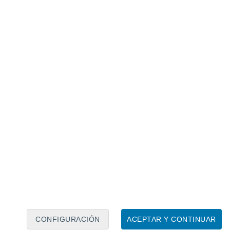
Calendario lunar
Lun
Mar
Mié
Jue
Vie
Sáb
Dom
8
9
10
11
12
13
14
15
16
17
18
19
20
21
CONFIGURACIÓN
ACEPTAR Y CONTINUAR