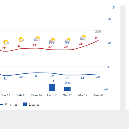
15
26°
10
23°
23°
23°
22°
22°
21°
5
13°
12°
12°
12°
12°
12°
11°
1.4
0.9
l/m²
Vie
14
Sáb
15
Dom
16
Lun
17
Mar
18
Mié
19
Jue
20
Mínima
Lluvia