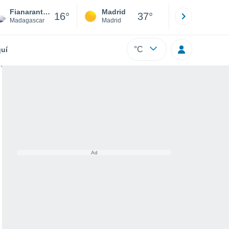
Fianarantsoa
Madrid
Barcelona
16°
37°
Madagascar
Madrid
Barcelona
°C
uí