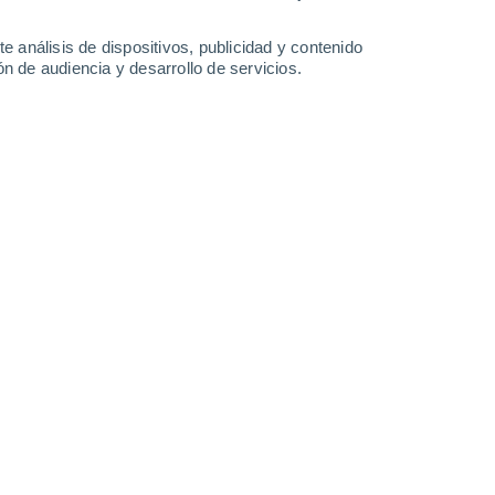
24°
/
11°
24°
/
11°
23°
/
13°
21°
/
11°
e análisis de dispositivos, publicidad y contenido
n de audiencia y desarrollo de servicios.
-
30
km/h
12
-
32
km/h
16
-
36
km/h
16
-
38
km/h
agosto
s
Este
0 Bajo
°
16
-
33 km/h
FPS:
no
s
Este
0 Bajo
°
14
-
31 km/h
FPS:
no
Este
0 Bajo
°
8
-
26 km/h
FPS:
no
Este
0 Bajo
°
12
-
24 km/h
FPS:
no