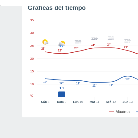
Gráficas del tiempo
35
30
24°
24°
25
23°
23°
23°
22°
20
15
13°
12°
12°
11°
10
11°
11°
1.1
°C
Sáb
8
Dom
9
Lun
10
Mar
11
Mié
12
Jue
13
Máxima