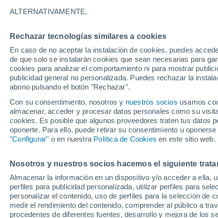
16°
ALTERNATIVAMENTE,
Rechazar tecnologías similares a cookies
Este
En caso de no aceptar la instalación de cookies, puedes acced
Sensación de 16°
14
-
31 km
de que solo se instalarán cookies que sean necesarias para garan
cookies para analizar el comportamiento ni para mostrar publici
publicidad general no personalizada. Puedes rechazar la instala
abono pulsando el botón "Rechazar".
Tormentas muy fuertes
Dejarán lluvias muy intensas, reventones y
Con su consentimiento, nosotros y
nuestros socios
usamos cooki
pedrisco en las comunidades del norte
almacenar, acceder y procesar datos personales como su visita e
cookies. Es posible que algunos proveedores traten tus datos pe
El Tiempo 1 - 7 días
Por horas
Actualidad
Mapa de
oponerte. Para ello, puede retirar su consentimiento u oponerse
"Configurar"
o en nuestra
Política de Cookies
en este sitio web.
Nosotros y nuestros socios hacemos el siguiente trata
Mañana
Lunes
Hoy
Almacenar la información en un dispositivo y/o acceder a ella, 
9 Ago
10 Ago
8 Ago
perfiles para publicidad personalizada, utilizar perfiles para sele
personalizar el contenido, uso de perfiles para la selección de c
medir el rendimiento del contenido, comprender al público a tra
procedentes de diferentes fuentes, desarrollo y mejora de los se
60%