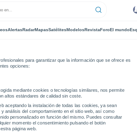
deos
Alertas
Radar
Mapas
Satélites
Modelos
Revista
Foro
El mundo
Esq
ofesionales para garantizar que la información que se ofrece es
entes opciones:
ecogida mediante cookies o tecnologías similares, nos permite
on altos estándares de calidad sin coste.
tsoa
eb aceptando la instalación de todas las cookies, ya sean
 y análisis del comportamiento en el sitio web, así como
...
ntenido personalizado en función del mismo. Puedes consultar
alquier momento el consentimiento pulsando el botón
Por horas
uestra página web.
Cielos cubiertos en las próximas
horas