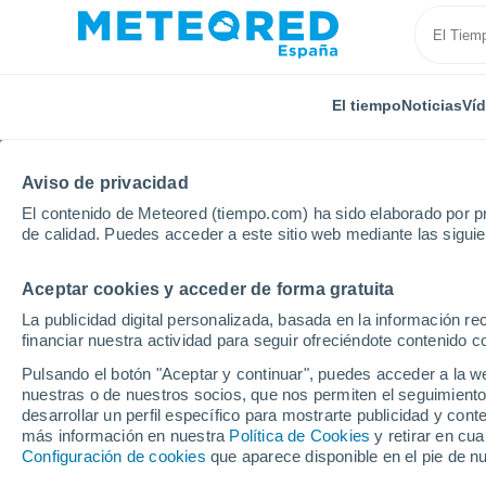
El tiempo
Noticias
Ví
Aviso de privacidad
El contenido de Meteored (tiempo.com) ha sido elaborado por pr
de calidad. Puedes acceder a este sitio web mediante las sigui
Aceptar cookies y acceder de forma gratuita
Inicio
Madagascar
Fianarantsoa
La publicidad digital personalizada, basada en la información r
financiar nuestra actividad para seguir ofreciéndote contenido c
El Tiempo en Fianaran
Pulsando el botón "Aceptar y continuar", puedes acceder a la w
nuestras o de nuestros socios, que nos permiten el seguimiento
17:33
Sábado
desarrollar un perfil específico para mostrarte publicidad y co
más información en nuestra
Política de Cookies
y retirar en cu
Configuración de cookies
que aparece disponible en el pie de n
Nubes y claros