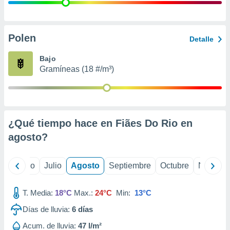
 seleccionar
o.
calización
precisa e
Polen
Detalle
ión mediante
Bajo
, publicidad
Gramíneas (18 #/m³)
dos,
 publicidad
,
ón de
¿Qué tiempo hace en Fiães Do Rio en
 desarrollo
s.
agosto
?
tros 1199
ios
yo
Junio
Julio
Agosto
Septiembre
Octubre
Noviemb
T. Media:
18°C
Max.:
24°C
Min:
13°C
Días de lluvia:
6
días
Acum. de lluvia:
47 l/m²