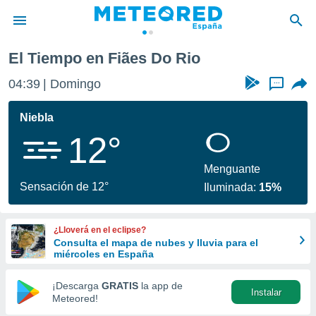
El Tiempo en Fiães Do Rio
privacidad
04:39
Domingo
...
o de
tiempo.com)
borado por
Niebla
es para
12°
ue la
 que se
e calidad.
Menguante
eder a este
Sensación de 12°
Iluminada:
15%
ediante las
opciones:
¿Lloverá en el eclipse?
ookies y
Consulta el mapa de nubes y lluvia para el
e forma
miércoles en España
d digital
¡Descarga
GRATIS
la app de
Instalar
ada, basada
Meteored!
mación