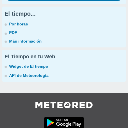
El tiempo...
Por horas
PDF
Más información
El Tiempo en tu Web
Widget de El tiempo
API de Meteorología