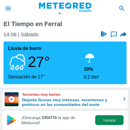
El Tiempo en Ferral
privacidad
14:06
Sábado
...
o de
tiempo.com)
borado por
Lluvia de barro
es para
27°
ue la
 que se
e calidad.
30%
eder a este
Sensación de 27°
0.2 l/m²
ediante las
opciones:
Tormentas muy fuertes
ookies y
Dejarán lluvias muy intensas, reventones y
e forma
pedrisco en las comunidades del norte
d digital
¡Descarga
GRATIS
la app de
Instalar
ada, basada
Meteored!
mación