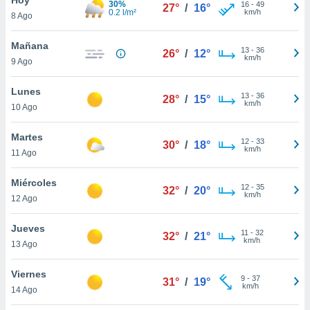
30%
16
-
49
27°
/
16°
0.2 l/m²
km/h
8 Ago
do en
 mismo.
sultar más
Mañana
13
-
36
26°
/
12°
 en nuestra
km/h
9 Ago
 Cookies
y
ualquier
Lunes
13
-
36
28°
/
15°
km/h
10 Ago
ento
 botón
ación de
Martes
12
-
33
30°
/
18°
kies
km/h
11 Ago
 disponible
e nuestra
Miércoles
12
-
35
.
32°
/
20°
km/h
12 Ago
IVAMENTE,
Jueves
11
-
32
32°
/
21°
km/h
13 Ago
as
 a cookies
Viernes
9
-
37
31°
/
19°
km/h
 no aceptar
14 Ago
ón de