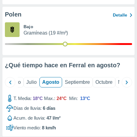
 seleccionar
o.
Polen
Detalle
calización
precisa e
Bajo
ión mediante
Gramíneas (19 #/m³)
, publicidad
dos,
 publicidad
,
¿Qué tiempo hace en Ferral en
agosto
?
ón de
 desarrollo
s.
yo
Junio
Julio
Agosto
Septiembre
Octubre
Noviemb
tros 1199
ios
T. Media:
18°C
Max.:
24°C
Min:
13°C
Días de lluvia:
6
días
Acum. de lluvia:
47 l/m²
Viento medio:
8 km/h