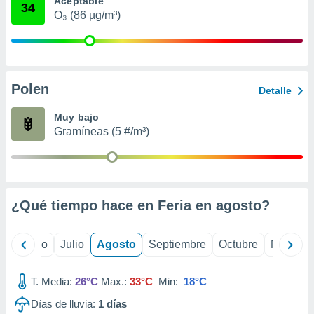
Aceptable
 seleccionar
34
o.
O₃ (86 µg/m³)
calización
precisa e
ión mediante
Polen
, publicidad
Detalle
dos,
Muy bajo
 publicidad
Gramíneas (5 #/m³)
,
ón de
 desarrollo
s.
¿Qué tiempo hace en Feria en
agosto
?
tros 1199
ios
yo
Junio
Julio
Agosto
Septiembre
Octubre
Noviemb
T. Media:
26°C
Max.:
33°C
Min:
18°C
Días de lluvia:
1
días