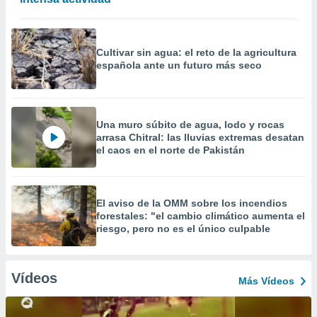
Cultivar sin agua: el reto de la agricultura
española ante un futuro más seco
Una muro súbito de agua, lodo y rocas
arrasa Chitral: las lluvias extremas desatan
el caos en el norte de Pakistán
El aviso de la OMM sobre los incendios
forestales: "el cambio climático aumenta el
riesgo, pero no es el único culpable
Vídeos
Más Vídeos