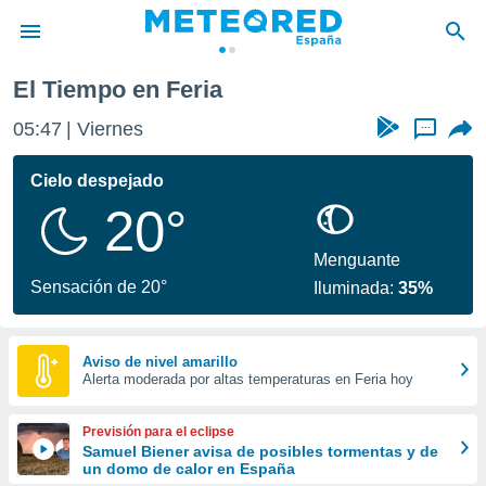
El Tiempo en Feria
privacidad
05:47
Viernes
...
o de
tiempo.com)
borado por
Cielo despejado
es para
20°
ue la
 que se
e calidad.
Menguante
eder a este
Sensación de 20°
Iluminada:
35%
ediante las
opciones:
ookies y
Aviso de nivel amarillo
Alerta moderada por altas temperaturas en Feria hoy
e forma
d digital
Previsión para el eclipse
ada, basada
Samuel Biener avisa de posibles tormentas y de
un domo de calor en España
mación