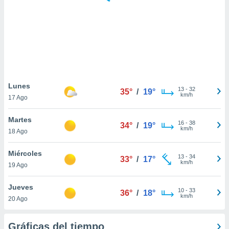
 botón
.
nto,
cios
kies,
ores únicos
Lunes
13
-
32
as similares
35°
/
19°
km/h
17 Ago
nar,
rocesar
Martes
onales como
16
-
38
34°
/
19°
km/h
 este sitio
18 Ago
recciones IP
ficadores de
Miércoles
13
-
34
33°
/
17°
 posible
km/h
19 Ago
s
 traten tus
Jueves
nales en
10
-
33
36°
/
18°
km/h
 interés
20 Ago
go a lo que
nerte. Para
Gráficas del tiempo
retirar su