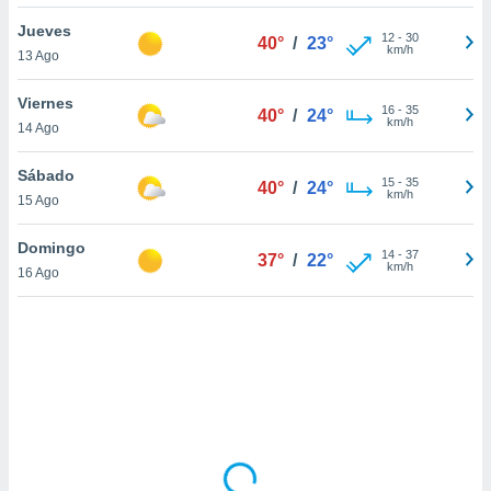
uedes
uestro sitio
Jueves
12
-
30
40°
/
23°
.com. En
km/h
13 Ago
te
 de que
Viernes
talarán
16
-
35
40°
/
24°
km/h
14 Ago
e sean
para
a
Sábado
15
-
35
40°
/
24°
por el sitio
km/h
15 Ago
o se
cookies para
Domingo
14
-
37
37°
/
22°
km/h
16 Ago
nto ni para
licidad o
ado, aunque
sualizar
general no
ada. Puedes
 instalación
y acceder a
io web a
ste abono