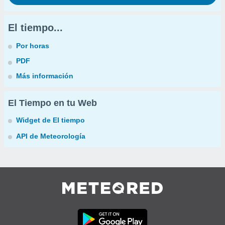
El tiempo...
Por horas
PDF
Más información
El Tiempo en tu Web
Widget de El tiempo
API de Meteorología