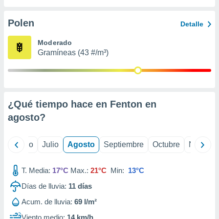
 seleccionar
o.
Polen
Detalle
calización
precisa e
Moderado
ión mediante
Gramíneas (43 #/m³)
, publicidad
dos,
 publicidad
,
¿Qué tiempo hace en Fenton en
ón de
agosto
?
 desarrollo
s.
tros 1199
yo
Junio
Julio
Agosto
Septiembre
Octubre
Noviemb
ios
T. Media:
17°C
Max.:
21°C
Min:
13°C
Días de lluvia:
11
días
Acum. de lluvia:
69 l/m²
Viento medio:
14 km/h