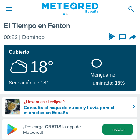
El Tiempo en Fenton
privacidad
00:22
Domingo
...
o de
tiempo.com)
borado por
Cubierto
es para
18°
ue la
 que se
e calidad.
Menguante
eder a este
Sensación de 18°
Iluminada:
15%
ediante las
opciones:
¿Lloverá en el eclipse?
ookies y
Consulta el mapa de nubes y lluvia para el
e forma
miércoles en España
d digital
¡Descarga
GRATIS
la app de
Instalar
ada, basada
Meteored!
mación