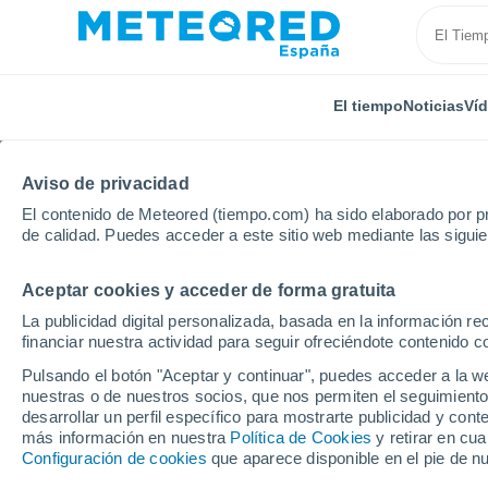
El tiempo
Noticias
Ví
Aviso de privacidad
El contenido de Meteored (tiempo.com) ha sido elaborado por pr
de calidad. Puedes acceder a este sitio web mediante las sigui
Aceptar cookies y acceder de forma gratuita
Inicio
Portugal
Distrito de Santarém
Fazendas D
La publicidad digital personalizada, basada en la información r
financiar nuestra actividad para seguir ofreciéndote contenido c
El Tiempo en Fazendas
Pulsando el botón "Aceptar y continuar", puedes acceder a la w
nuestras o de nuestros socios, que nos permiten el seguimiento
17:57
Viernes
desarrollar un perfil específico para mostrarte publicidad y co
más información en nuestra
Política de Cookies
y retirar en cu
Configuración de cookies
que aparece disponible en el pie de n
Calima