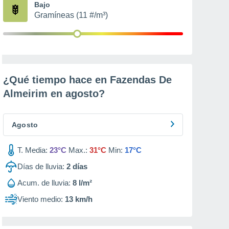
Bajo
Gramíneas (11 #/m³)
¿Qué tiempo hace en Fazendas De
Almeirim en
agosto
?
Agosto
T. Media:
23°C
Max.:
31°C
Min:
17°C
Días de lluvia:
2
días
Acum. de lluvia:
8 l/m²
Viento medio:
13 km/h