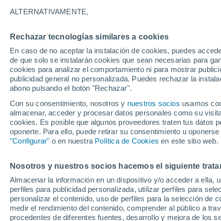
34°
ALTERNATIVAMENTE,
Rechazar tecnologías similares a cookies
Noroeste
En caso de no aceptar la instalación de cookies, puedes acced
Sensación de 33°
16
-
35 km
de que solo se instalarán cookies que sean necesarias para garan
cookies para analizar el comportamiento ni para mostrar publici
publicidad general no personalizada. Puedes rechazar la instala
abono pulsando el botón "Rechazar".
Tormentas fuertes
Esta tarde las tormentas dejarán fenómenos
Con su consentimiento, nosotros y
nuestros socios
usamos cooki
adversos en 6 comunidades
almacenar, acceder y procesar datos personales como su visita e
cookies. Es posible que algunos proveedores traten tus datos pe
El Tiempo 1 - 7 días
Por horas
Actualidad
Mapa de
oponerte. Para ello, puede retirar su consentimiento u oponerse
"Configurar"
o en nuestra
Política de Cookies
en este sitio web.
Nosotros y nuestros socios hacemos el siguiente trata
Mañana
Domingo
Hoy
Almacenar la información en un dispositivo y/o acceder a ella, 
8 Ago
9 Ago
7 Ago
perfiles para publicidad personalizada, utilizar perfiles para sele
personalizar el contenido, uso de perfiles para la selección de c
medir el rendimiento del contenido, comprender al público a tra
procedentes de diferentes fuentes, desarrollo y mejora de los se