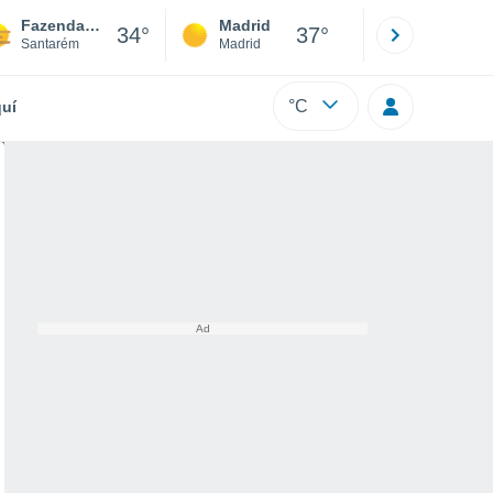
Fazendas De Almeirim
Madrid
Barcelona
34°
37°
Santarém
Madrid
Barcelona
°C
uí