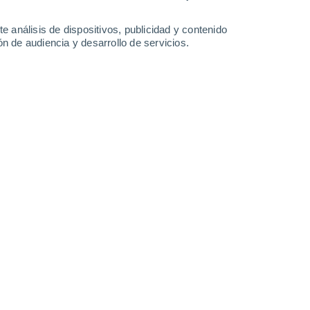
32°
/
18°
34°
/
17°
35°
/
16°
36°
/
16°
e análisis de dispositivos, publicidad y contenido
n de audiencia y desarrollo de servicios.
-
41
km/h
19
-
41
km/h
16
-
37
km/h
17
-
39
km/h
hoy
, 7 de agosto
Noroeste
4 Medio
16
-
35 km/h
FPS:
6-10
Noroeste
2 Bajo
16
-
35 km/h
FPS:
no
Noroeste
1 Bajo
16
-
34 km/h
FPS:
no
Noroeste
0 Bajo
13
-
32 km/h
FPS:
no