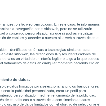
er a nuestro sitio web tiempo.com. En este caso, te informamos
/h
tizar la navegación por el sitio web, pero no se utilizarán
dad o contenido personalizado, aunque sí podrás visualizar
ción de cookies y acceder a nuestro sitio web a través de este
es, identificadores únicos o tecnologías similares para
n este sitio web, las direcciones IP y los identificadores de
rsonales en virtud de un interés legítimo, algo a lo que puedes
 lluvia
Radar de lluvia
Satélites
Modelos
 al tratamiento de datos en cualquier momento haciendo clic en
miento de datos:
Lunes
Martes
Miércoles
Jueves
uso de datos limitados para seleccionar anuncios básicos, crear
10 Ago
11 Ago
12 Ago
13 Ago
ccionar la publicidad personalizada, crear un perfil para
ontenido personalizado, medir el rendimiento de la publicidad,
vés de estadísticas o a través de la combinación de datos
rvicios, uso de datos limitados con el objetivo de seleccionar el