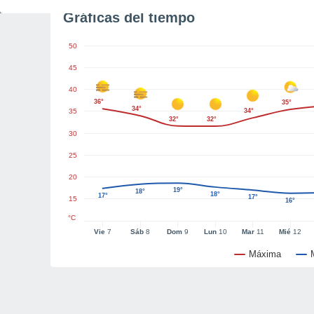
Gráficas del tiempo
50
45
40
36°
35°
34°
35
34°
32°
32°
30
25
20
19°
18°
18°
17°
17°
15
16°
°C
Vie
7
Sáb
8
Dom
9
Lun
10
Mar
11
Mié
12
Máxima