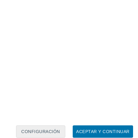
Calendario lunar
Lun
Mar
Mié
Jue
Vie
Sáb
Dom
7
8
9
10
11
12
13
14
15
16
17
18
19
20
CONFIGURACIÓN
ACEPTAR Y CONTINUAR