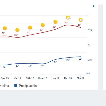
10
43°
42°
41°
38°
7.5
37°
36°
35°
5
22°
2.5
21°
20°
18°
17°
17°
16°
l/m²
Jue
13
Vie
14
Sáb
15
Dom
16
Lun
17
Mar
18
Mié
19
Mínima
Precipitación