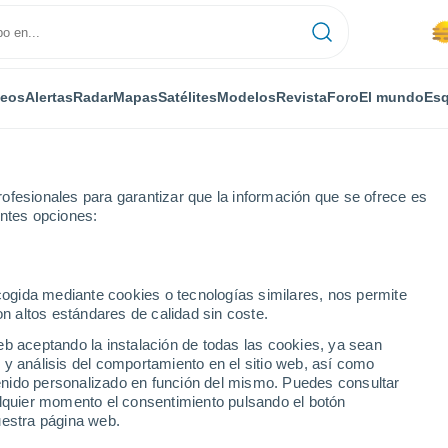
deos
Alertas
Radar
Mapas
Satélites
Modelos
Revista
Foro
El mundo
Esq
ofesionales para garantizar que la información que se ofrece es
entes opciones:
e Almeirim
ecogida mediante cookies o tecnologías similares, nos permite
on altos estándares de calidad sin coste.
 De Almeirim
eb aceptando la instalación de todas las cookies, ya sean
 y análisis del comportamiento en el sitio web, así como
...
ntenido personalizado en función del mismo. Puedes consultar
alquier momento el consentimiento pulsando el botón
Por horas
uestra página web.
Se espera calima en las
próximas horas