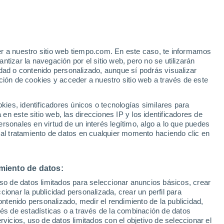
Aviso de nivel amarillo
Alerta moderada por tormenta en
Faule hoy
er a nuestro sitio web tiempo.com. En este caso, te informamos
tizar la navegación por el sitio web, pero no se utilizarán
dad o contenido personalizado, aunque sí podrás visualizar
ción de cookies y acceder a nuestro sitio web a través de este
es, identificadores únicos o tecnologías similares para
n este sitio web, las direcciones IP y los identificadores de
rsonales en virtud de un interés legítimo, algo a lo que puedes
e nubosidad
Radar de lluvia
Satélites
Modelos
 al tratamiento de datos en cualquier momento haciendo clic en
miento de datos:
iércoles
Jueves
Viernes
Sábado
uso de datos limitados para seleccionar anuncios básicos, crear
12 Ago
13 Ago
14 Ago
15 Ago
ccionar la publicidad personalizada, crear un perfil para
ontenido personalizado, medir el rendimiento de la publicidad,
vés de estadísticas o a través de la combinación de datos
rvicios, uso de datos limitados con el objetivo de seleccionar el
30%