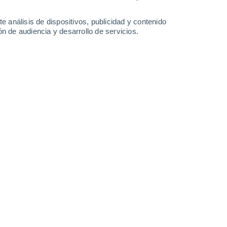
0.2 l/m²
35°
/
22°
35°
/
22°
35°
/
22°
34°
/
22°
e análisis de dispositivos, publicidad y contenido
n de audiencia y desarrollo de servicios.
-
20
km/h
5
-
16
km/h
8
-
23
km/h
8
-
25
km/h
Oeste
1 Bajo
3
-
11 km/h
FPS:
no
Oeste
3 Medio
3
-
12 km/h
FPS:
6-10
Suroeste
5 Medio
3
-
13 km/h
FPS:
6-10
Sur
6 Alto
3
-
15 km/h
FPS:
15-25