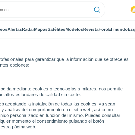
deos
Alertas
Radar
Mapas
Satélites
Modelos
Revista
Foro
El mundo
Esq
ofesionales para garantizar que la información que se ofrece es
entes opciones:
ecogida mediante cookies o tecnologías similares, nos permite
on altos estándares de calidad sin coste.
eb aceptando la instalación de todas las cookies, ya sean
 y análisis del comportamiento en el sitio web, así como
...
ntenido personalizado en función del mismo. Puedes consultar
alquier momento el consentimiento pulsando el botón
Por horas
uestra página web.
Intervalos nubosos en las
próximas horas