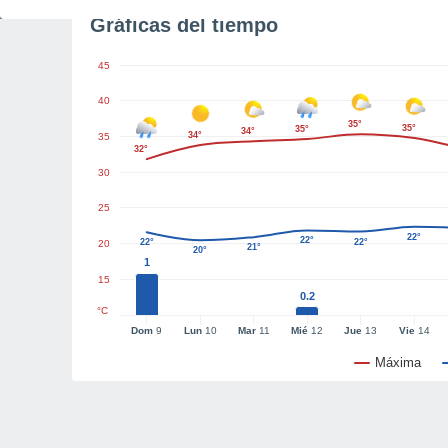
Gráficas del tiempo
45
40
35°
35°
35°
34°
34°
35
32°
30
25
22°
22°
22°
22°
20
21°
20°
1
15
0.2
°C
Dom
9
Lun
10
Mar
11
Mié
12
Jue
13
Vie
14
Máxima