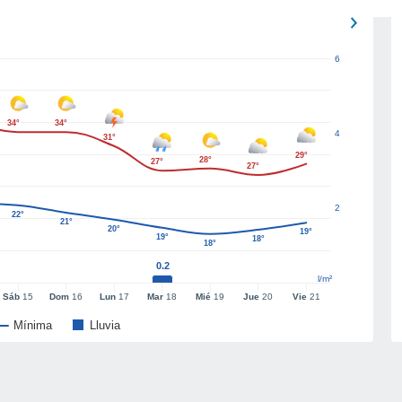
6
34°
34°
4
31°
29°
28°
27°
27°
2
22°
21°
20°
19°
19°
18°
18°
0.2
l/m²
Sáb
15
Dom
16
Lun
17
Mar
18
Mié
19
Jue
20
Vie
21
Mínima
Lluvia