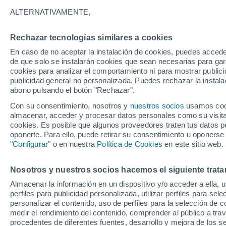
26°
ALTERNATIVAMENTE,
Rechazar tecnologías similares a cookies
Oeste
En caso de no aceptar la instalación de cookies, puedes acced
Sensación de 27°
3
-
11 km/h
de que solo se instalarán cookies que sean necesarias para garan
cookies para analizar el comportamiento ni para mostrar publici
publicidad general no personalizada. Puedes rechazar la instala
abono pulsando el botón "Rechazar".
¿Lloverá en el eclipse?
Consulta el mapa de nubes y lluvia para el
Con su consentimiento, nosotros y
nuestros socios
usamos cooki
miércoles en España
almacenar, acceder y procesar datos personales como su visita e
cookies. Es posible que algunos proveedores traten tus datos pe
El Tiempo 1 - 7 días
Por horas
Actualidad
Mapa d
oponerte. Para ello, puede retirar su consentimiento u oponerse
"Configurar"
o en nuestra
Política de Cookies
en este sitio web.
Nosotros y nuestros socios hacemos el siguiente trata
Mañana
Martes
M
Hoy
Almacenar la información en un dispositivo y/o acceder a ella, 
10 Ago
11 Ago
9 Ago
perfiles para publicidad personalizada, utilizar perfiles para sele
personalizar el contenido, uso de perfiles para la selección de c
medir el rendimiento del contenido, comprender al público a tra
procedentes de diferentes fuentes, desarrollo y mejora de los se
50%