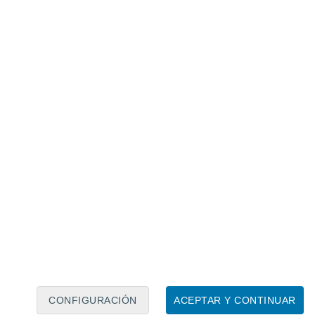
Calendario lunar
Lun
Mar
Mié
Jue
Vie
Sáb
Dom
9
10
11
12
13
14
15
16
17
18
19
20
21
22
CONFIGURACIÓN
ACEPTAR Y CONTINUAR