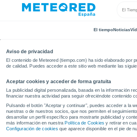
El tiempo
Noticias
Ví
Aviso de privacidad
El contenido de Meteored (tiempo.com) ha sido elaborado por pr
de calidad. Puedes acceder a este sitio web mediante las sigui
Aceptar cookies y acceder de forma gratuita
Inicio
Italia
Provincia de Cuneo
Faule
La publicidad digital personalizada, basada en la información r
financiar nuestra actividad para seguir ofreciéndote contenido c
El Tiempo en Faule
Pulsando el botón "Aceptar y continuar", puedes acceder a la w
nuestras o de nuestros socios, que nos permiten el seguimiento
09:18
Domingo
desarrollar un perfil específico para mostrarte publicidad y co
más información en nuestra
Política de Cookies
y retirar en cu
Configuración de cookies
que aparece disponible en el pie de n
Nubes y claros