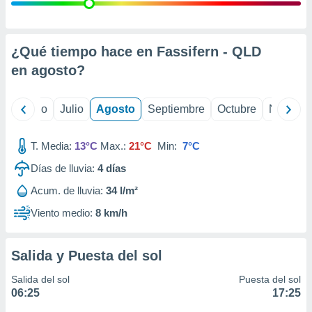
 seleccionar
o.
calización
precisa e
¿Qué tiempo hace en Fassifern - QLD
ión mediante
en
agosto
?
, publicidad
yo
Junio
Julio
Agosto
Septiembre
Octubre
Noviemb
dos,
 publicidad
,
T. Media:
13°C
Max.:
21°C
Min:
7°C
ón de
Días de lluvia:
4
días
 desarrollo
s.
Acum. de lluvia:
34 l/m²
tros 1199
Viento medio:
8 km/h
ios
Salida y Puesta del sol
Salida del sol
Puesta del sol
06:25
17:25