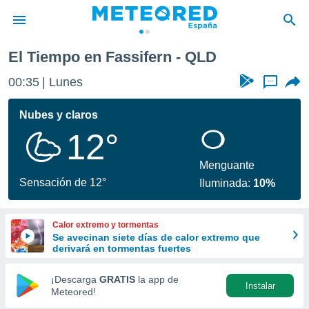
El Tiempo en Fassifern - QLD
privacidad
00:35
Lunes
...
o de
tiempo.com)
borado por
Nubes y claros
es para
12°
ue la
 que se
e calidad.
Menguante
eder a este
Sensación de 12°
Iluminada:
10%
ediante las
opciones:
Calor extremo y tormentas
ookies y
Se avecinan siete días de calor extremo que
e forma
derivará en tormentas fuertes
d digital
¡Descarga
GRATIS
la app de
Instalar
ada, basada
Meteored!
mación