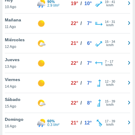
90%
19
-
41
19°
/
10°
2.9 l/m²
km/h
10 Ago
do en
 mismo.
sultar más
Mañana
14
-
31
22°
/
7°
 en nuestra
km/h
11 Ago
 Cookies
y
ualquier
Miércoles
15
-
34
21°
/
6°
km/h
12 Ago
ento
 botón
ación de
Jueves
7
-
17
22°
/
7°
kies
km/h
13 Ago
 disponible
e nuestra
Viernes
12
-
30
.
22°
/
7°
km/h
14 Ago
IVAMENTE,
Sábado
15
-
39
22°
/
8°
km/h
15 Ago
as
 a cookies
Domingo
60%
17
-
39
21°
/
12°
0.3 l/m²
km/h
 no aceptar
16 Ago
ón de