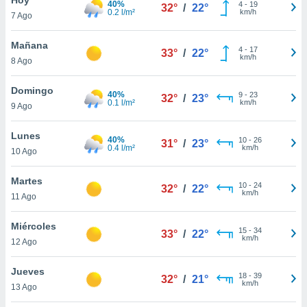
40%
4
-
19
32°
/
22°
0.2 l/m²
km/h
7 Ago
do en
 mismo.
sultar más
Mañana
4
-
17
33°
/
22°
 en nuestra
km/h
8 Ago
 Cookies
y
ualquier
Domingo
40%
9
-
23
32°
/
23°
0.1 l/m²
km/h
9 Ago
ento
 botón
ación de
Lunes
40%
10
-
26
31°
/
23°
kies
0.4 l/m²
km/h
10 Ago
 disponible
e nuestra
Martes
10
-
24
.
32°
/
22°
km/h
11 Ago
IVAMENTE,
Miércoles
15
-
34
33°
/
22°
km/h
12 Ago
as
 a cookies
Jueves
18
-
39
32°
/
21°
km/h
 no aceptar
13 Ago
ón de