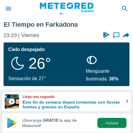
El Tiempo en Farkadona
privacidad
23:23
Viernes
...
o de
tiempo.com)
borado por
Cielo despejado
es para
26°
ue la
 que se
e calidad.
Menguante
eder a este
Sensación de 27°
Iluminada:
36%
ediante las
opciones:
Llega una vaguada
ookies y
Este fin de semana dejará tormentas con lluvias
e forma
fuertes y granizo en España
d digital
¡Descarga
GRATIS
la app de
Instalar
ada, basada
Meteored!
mación