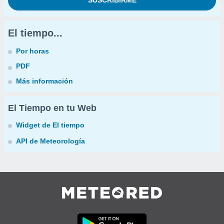
El tiempo...
Por horas
PDF
Más información
El Tiempo en tu Web
Widget de El tiempo
API de Meteorología