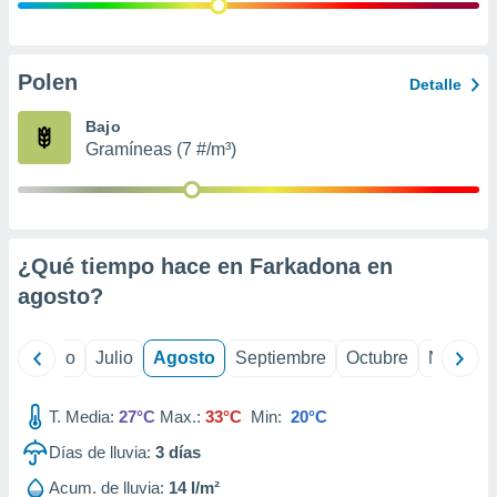
 seleccionar
o.
calización
precisa e
Polen
Detalle
ión mediante
Bajo
, publicidad
Gramíneas (7 #/m³)
dos,
 publicidad
,
ón de
¿Qué tiempo hace en Farkadona en
 desarrollo
s.
agosto
?
tros 1199
ios
yo
Junio
Julio
Agosto
Septiembre
Octubre
Noviemb
T. Media:
27°C
Max.:
33°C
Min:
20°C
Días de lluvia:
3
días
Acum. de lluvia:
14 l/m²