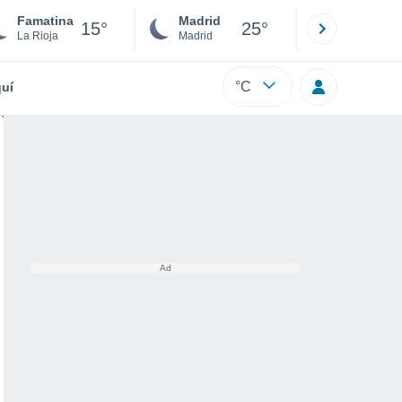
Famatina
Madrid
Barcelona
15°
25°
La Rioja
Madrid
Barcelona
°C
uí