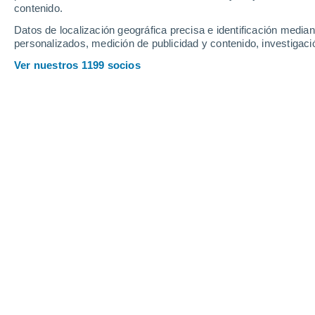
contenido.
23
-
61
km/h
11
-
38
km/h
17
8
-
24
km/h
Datos de localización geográfica precisa e identificación mediant
personalizados, medición de publicidad y contenido, investigació
El tiempo en Famatina hoy
, 5 de ago
Ver nuestros 1199 socios
Soleado
21°
17:00
Sensación T.
2
Nubes y claro
20°
18:00
Sensación T.
2
Soleado
18°
19:00
Sensación T.
1
Nubes y claro
17°
20:00
Sensación T.
1
Cielo despej
16°
21:00
Sensación T.
1