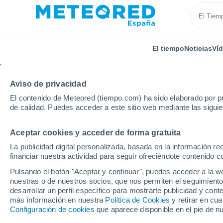
El tiempo
Noticias
Ví
Aviso de privacidad
El contenido de Meteored (tiempo.com) ha sido elaborado por pr
de calidad. Puedes acceder a este sitio web mediante las sigui
Aceptar cookies y acceder de forma gratuita
Inicio
Argentina
Provincia de La Rioja
Famatina
La publicidad digital personalizada, basada en la información r
financiar nuestra actividad para seguir ofreciéndote contenido c
El Tiempo en Famatina 
Pulsando el botón "Aceptar y continuar", puedes acceder a la w
nuestras o de nuestros socios, que nos permiten el seguimiento
23:51
Miércoles
desarrollar un perfil específico para mostrarte publicidad y co
más información en nuestra
Política de Cookies
y retirar en cu
Configuración de cookies
que aparece disponible en el pie de n
Cielo despejado