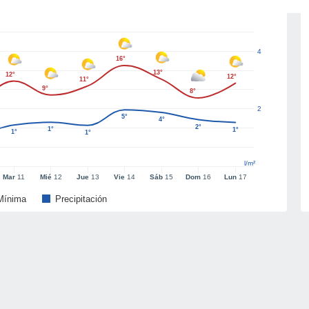
4
16°
13°
12°
12°
11°
9°
8°
2
5°
4°
2°
1°
1°
1°
1°
l/m²
Mar
11
Mié
12
Jue
13
Vie
14
Sáb
15
Dom
16
Lun
17
Mínima
Precipitación