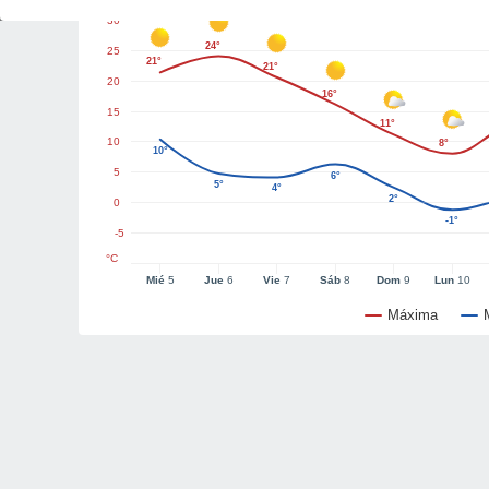
30
24°
25
21°
21°
20
16°
15
11°
10
8°
10°
5
6°
5°
4°
2°
0
-1°
-5
°C
Mié
5
Jue
6
Vie
7
Sáb
8
Dom
9
Lun
10
Máxima