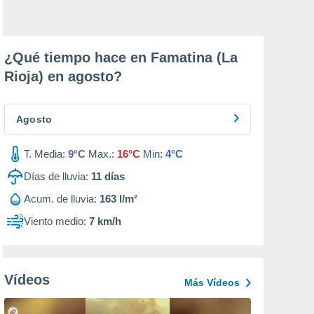
¿Qué tiempo hace en Famatina (La
Rioja) en
agosto
?
Agosto
T. Media:
9°C
Max.:
16°C
Min:
4°C
Días de lluvia:
11
días
Acum. de lluvia:
163 l/m²
Viento medio:
7 km/h
Vídeos
Más Vídeos