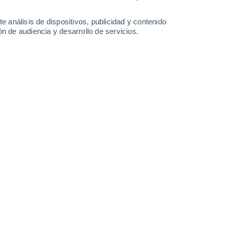
-
43
km/h
21
-
56
km/h
9
-
38
km/h
15
-
43
km/h
e análisis de dispositivos, publicidad y contenido
n de audiencia y desarrollo de servicios.
sto
Este
1 Bajo
1°
6
-
19 km/h
FPS:
no
s
Este
0 Bajo
0°
5
-
17 km/h
FPS:
no
Sur
0 Bajo
8°
2
-
14 km/h
FPS:
no
s
Sur
0 Bajo
7°
1
-
10 km/h
FPS:
no
ado
Noroeste
0 Bajo
6°
1
-
11 km/h
FPS:
no