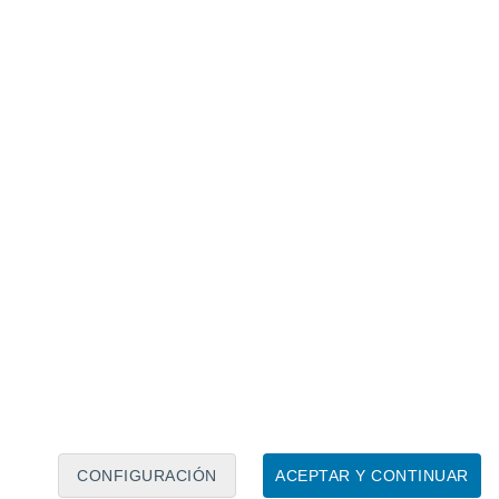
Calendario lunar
Lun
Mar
Mié
Jue
Vie
Sáb
Dom
5
6
7
8
9
10
11
12
13
14
15
16
17
18
CONFIGURACIÓN
ACEPTAR Y CONTINUAR
6