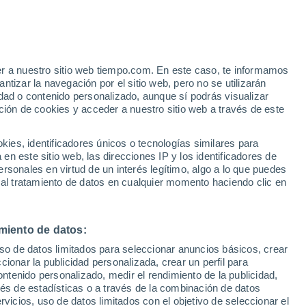
e
er a nuestro sitio web tiempo.com. En este caso, te informamos
:
55%
tizar la navegación por el sitio web, pero no se utilizarán
dad o contenido personalizado, aunque sí podrás visualizar
ción de cookies y acceder a nuestro sitio web a través de este
e nubosidad
Radar de lluvia
Satélites
Modelos
es, identificadores únicos o tecnologías similares para
n este sitio web, las direcciones IP y los identificadores de
rsonales en virtud de un interés legítimo, algo a lo que puedes
 al tratamiento de datos en cualquier momento haciendo clic en
Sábado
Domingo
Lunes
Martes
8 Ago
9 Ago
10 Ago
11 Ago
miento de datos:
uso de datos limitados para seleccionar anuncios básicos, crear
ccionar la publicidad personalizada, crear un perfil para
ontenido personalizado, medir el rendimiento de la publicidad,
16°
/
6°
11°
/
2°
8°
/
-1°
12°
/
1°
vés de estadísticas o a través de la combinación de datos
rvicios, uso de datos limitados con el objetivo de seleccionar el