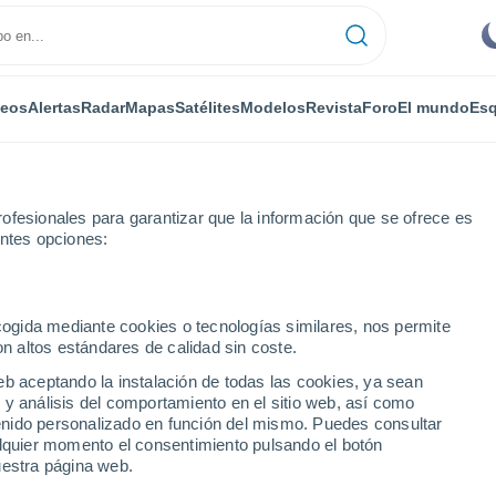
deos
Alertas
Radar
Mapas
Satélites
Modelos
Revista
Foro
El mundo
Esq
ofesionales para garantizar que la información que se ofrece es
entes opciones:
ecogida mediante cookies o tecnologías similares, nos permite
on altos estándares de calidad sin coste.
(La Rioja)
eb aceptando la instalación de todas las cookies, ya sean
 y análisis del comportamiento en el sitio web, así como
...
ntenido personalizado en función del mismo. Puedes consultar
alquier momento el consentimiento pulsando el botón
Por horas
uestra página web.
Intervalos nubosos en las
próximas horas