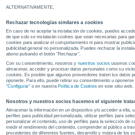
15°
ALTERNATIVAMENTE,
Rechazar tecnologías similares a cookies
Menguant
En caso de no aceptar la instalación de cookies, puedes acced
Iluminada
Sensación de 15°
de que solo se instalarán cookies que sean necesarias para garan
cookies para analizar el comportamiento ni para mostrar publici
publicidad general no personalizada. Puedes rechazar la instala
abono pulsando el botón "Rechazar".
El Tiempo 1 - 7 días
Por horas
Actualidad
Mapa d
Con su consentimiento, nosotros y
nuestros socios
usamos cooki
almacenar, acceder y procesar datos personales como su visita e
cookies. Es posible que algunos proveedores traten tus datos pe
oponerte. Para ello, puede retirar su consentimiento u oponerse
Mañana
Viernes
Hoy
"Configurar"
o en nuestra
Política de Cookies
en este sitio web.
6 Ago
7 Ago
5 Ago
Nosotros y nuestros socios hacemos el siguiente trata
Almacenar la información en un dispositivo y/o acceder a ella, 
perfiles para publicidad personalizada, utilizar perfiles para sele
personalizar el contenido, uso de perfiles para la selección de c
24°
/
5°
21°
/
4°
21°
/
10°
medir el rendimiento del contenido, comprender al público a tra
procedentes de diferentes fuentes, desarrollo y mejora de los se