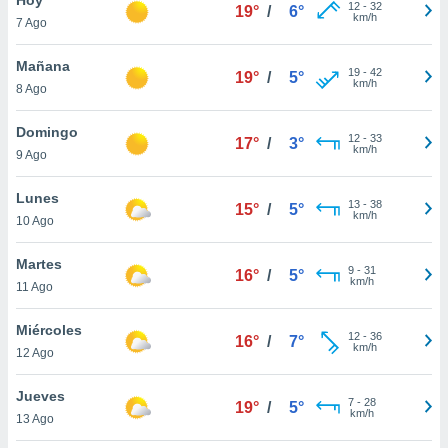
12
-
32
19°
/
6°
km/h
7 Ago
do en
 mismo.
sultar más
Mañana
19
-
42
19°
/
5°
 en nuestra
km/h
8 Ago
 Cookies
y
ualquier
Domingo
12
-
33
17°
/
3°
km/h
9 Ago
ento
 botón
ación de
Lunes
13
-
38
15°
/
5°
kies
km/h
10 Ago
 disponible
e nuestra
Martes
9
-
31
.
16°
/
5°
km/h
11 Ago
IVAMENTE,
Miércoles
12
-
36
16°
/
7°
km/h
12 Ago
as
 a cookies
Jueves
7
-
28
19°
/
5°
km/h
 no aceptar
13 Ago
ón de