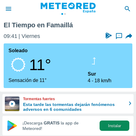
El Tiempo en Famaillá
privacidad
09:41
Viernes
...
o de
tiempo.com)
borado por
Soleado
es para
11°
ue la
 que se
e calidad.
Sur
eder a este
Sensación de 11°
4
18 km/h
ediante las
opciones:
Tormentas fuertes
ookies y
Esta tarde las tormentas dejarán fenómenos
e forma
adversos en 6 comunidades
d digital
¡Descarga
GRATIS
la app de
Instalar
ada, basada
Meteored!
mación