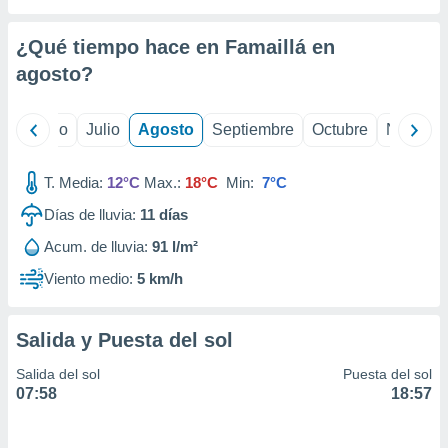
 seleccionar
o.
¿Qué tiempo hace en Famaillá en
calización
precisa e
agosto
?
ión mediante
, publicidad
yo
Junio
Julio
Agosto
Septiembre
Octubre
Noviemb
dos,
T. Media:
12°C
Max.:
18°C
Min:
7°C
 publicidad
,
Días de lluvia:
11
días
ón de
 desarrollo
Acum. de lluvia:
91 l/m²
s.
Viento medio:
5 km/h
tros 1199
ios
Salida y Puesta del sol
Salida del sol
Puesta del sol
07:58
18:57