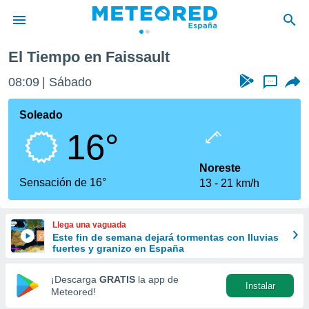
El Tiempo en Faissault
privacidad
08:09
Sábado
...
o de
tiempo.com)
borado por
Soleado
es para
16°
ue la
 que se
e calidad.
Noreste
eder a este
Sensación de 16°
13
21 km/h
ediante las
opciones:
Llega una vaguada
ookies y
Este fin de semana dejará tormentas con lluvias
e forma
fuertes y granizo en España
d digital
¡Descarga
GRATIS
la app de
Instalar
ada, basada
Meteored!
mación