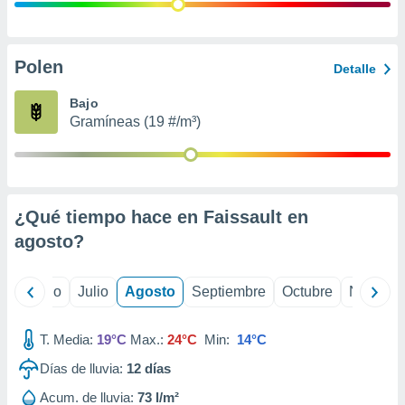
 seleccionar
o.
calización
precisa e
Polen
Detalle
ión mediante
Bajo
, publicidad
Gramíneas (19 #/m³)
dos,
 publicidad
,
ón de
¿Qué tiempo hace en Faissault en
 desarrollo
s.
agosto
?
tros 1199
ios
yo
Junio
Julio
Agosto
Septiembre
Octubre
Noviemb
T. Media:
19°C
Max.:
24°C
Min:
14°C
Días de lluvia:
12
días
Acum. de lluvia:
73 l/m²