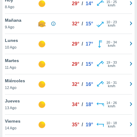
15
-
25
29°
/
14°
km/h
8 Ago
do en
 mismo.
sultar más
Mañana
10
-
23
32°
/
15°
 en nuestra
km/h
9 Ago
 Cookies
y
ualquier
Lunes
20
-
34
29°
/
17°
km/h
10 Ago
ento
 botón
ación de
Martes
19
-
33
29°
/
15°
kies
km/h
11 Ago
 disponible
e nuestra
Miércoles
16
-
31
.
32°
/
16°
km/h
12 Ago
IVAMENTE,
Jueves
14
-
26
34°
/
18°
km/h
13 Ago
as
 a cookies
Viernes
10
-
18
35°
/
19°
km/h
 no aceptar
14 Ago
ón de