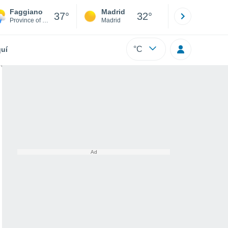
Faggiano
Madrid
Barcelona
37°
32°
Province of Taranto
Madrid
Barcelona
°C
uí