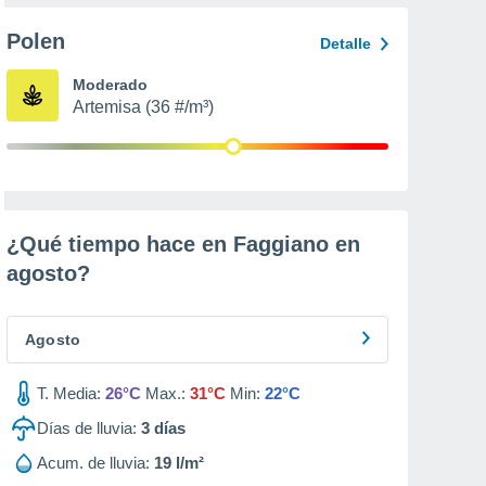
Polen
Detalle
Moderado
Artemisa (36 #/m³)
¿Qué tiempo hace en Faggiano en
agosto
?
Agosto
T. Media:
26°C
Max.:
31°C
Min:
22°C
Días de lluvia:
3
días
Acum. de lluvia:
19 l/m²