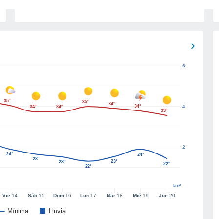
6
35°
35°
34°
34°
4
34°
34°
33°
2
24°
24°
23°
23°
23°
22°
22°
l/m²
Vie
14
Sáb
15
Dom
16
Lun
17
Mar
18
Mié
19
Jue
20
Mínima
Lluvia