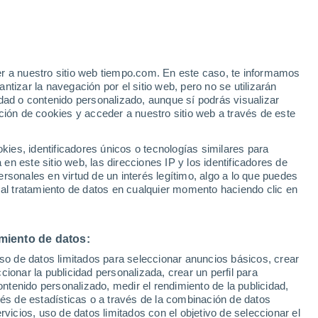
Aviso de nivel rojo
Alerta extrema por altas
temperaturas en Faggiano hoy
er a nuestro sitio web tiempo.com. En este caso, te informamos
tizar la navegación por el sitio web, pero no se utilizarán
dad o contenido personalizado, aunque sí podrás visualizar
ción de cookies y acceder a nuestro sitio web a través de este
es, identificadores únicos o tecnologías similares para
n este sitio web, las direcciones IP y los identificadores de
rsonales en virtud de un interés legítimo, algo a lo que puedes
 lluvia
Radar de lluvia
Satélites
Modelos
 al tratamiento de datos en cualquier momento haciendo clic en
miento de datos:
Martes
Miércoles
Jueves
Viernes
uso de datos limitados para seleccionar anuncios básicos, crear
11 Ago
12 Ago
13 Ago
14 Ago
ccionar la publicidad personalizada, crear un perfil para
ontenido personalizado, medir el rendimiento de la publicidad,
vés de estadísticas o a través de la combinación de datos
rvicios, uso de datos limitados con el objetivo de seleccionar el