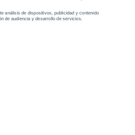
38°
/
24°
38°
/
24°
36°
/
26°
35°
/
24°
e análisis de dispositivos, publicidad y contenido
n de audiencia y desarrollo de servicios.
-
32
km/h
19
-
41
km/h
20
-
43
km/h
12
-
33
km/h
sto
Norte
7 Alto
9
-
27 km/h
FPS:
15-25
Noreste
8 ¡Muy Alto!
10
-
30 km/h
FPS:
25-50
Norte
8 ¡Muy Alto!
11
-
29 km/h
FPS:
25-50
Norte
6 Alto
11
-
30 km/h
FPS:
15-25