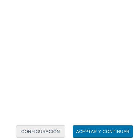
Calendario lunar
Lun
Mar
Mié
Jue
Vie
Sáb
Dom
8
9
10
11
12
13
14
15
16
17
18
19
20
21
CONFIGURACIÓN
ACEPTAR Y CONTINUAR