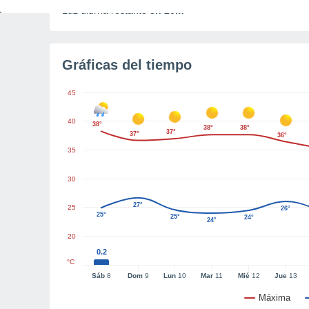
Luz diurna restante
8h 20m
Gráficas del tiempo
45
40
38°
38°
38°
37°
37°
36°
35
30
27°
25
26°
25°
25°
24°
24°
20
0.2
°C
Sáb
8
Dom
9
Lun
10
Mar
11
Mié
12
Jue
13
Máxima