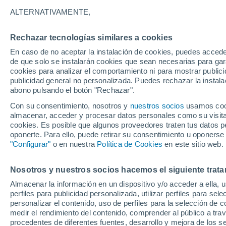
37°
ALTERNATIVAMENTE,
Rechazar tecnologías similares a cookies
UV
7 Alto
En caso de no aceptar la instalación de cookies, puedes acced
Sensación de 37°
FPS
15-25
de que solo se instalarán cookies que sean necesarias para garan
cookies para analizar el comportamiento ni para mostrar publici
publicidad general no personalizada. Puedes rechazar la instala
abono pulsando el botón "Rechazar".
Tormentas muy fuertes
Dejarán lluvias muy intensas, reventones y
Con su consentimiento, nosotros y
nuestros socios
usamos cooki
pedrisco en las comunidades del norte
almacenar, acceder y procesar datos personales como su visita e
cookies. Es posible que algunos proveedores traten tus datos pe
El Tiempo 1 - 7 días
Por horas
Actualidad
Mapa de
oponerte. Para ello, puede retirar su consentimiento u oponerse
"Configurar"
o en nuestra
Política de Cookies
en este sitio web.
Nosotros y nuestros socios hacemos el siguiente trata
Mañana
Lunes
Hoy
Almacenar la información en un dispositivo y/o acceder a ella, 
9 Ago
10 Ago
8 Ago
perfiles para publicidad personalizada, utilizar perfiles para sele
personalizar el contenido, uso de perfiles para la selección de c
medir el rendimiento del contenido, comprender al público a tra
procedentes de diferentes fuentes, desarrollo y mejora de los se
30%