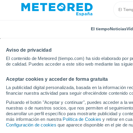
El tiempo
Noticias
Ví
Aviso de privacidad
El contenido de Meteored (tiempo.com) ha sido elaborado por pr
de calidad. Puedes acceder a este sitio web mediante las sigui
Aceptar cookies y acceder de forma gratuita
Inicio
Italia
Provincia de Tarento
Faggiano
La publicidad digital personalizada, basada en la información r
financiar nuestra actividad para seguir ofreciéndote contenido c
El Tiempo en Faggiano
Pulsando el botón "Aceptar y continuar", puedes acceder a la w
nuestras o de nuestros socios, que nos permiten el seguimiento
12:07
Sábado
desarrollar un perfil específico para mostrarte publicidad y co
más información en nuestra
Política de Cookies
y retirar en cu
Configuración de cookies
que aparece disponible en el pie de n
Nubes y claros