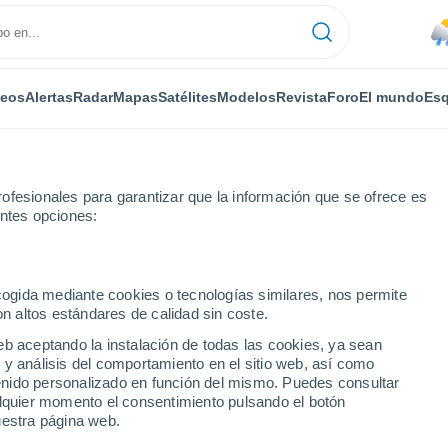
deos
Alertas
Radar
Mapas
Satélites
Modelos
Revista
Foro
El mundo
Esq
ofesionales para garantizar que la información que se ofrece es
entes opciones:
ecogida mediante cookies o tecnologías similares, nos permite
on altos estándares de calidad sin coste.
eb aceptando la instalación de todas las cookies, ya sean
 y análisis del comportamiento en el sitio web, así como
...
ntenido personalizado en función del mismo. Puedes consultar
alquier momento el consentimiento pulsando el botón
Por horas
uestra página web.
Lluvias débiles en las próximas
horas