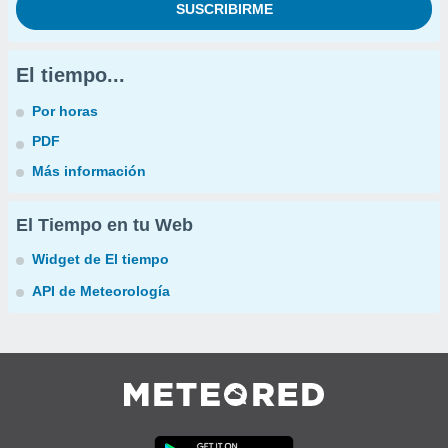
El tiempo...
Por horas
PDF
Más información
El Tiempo en tu Web
Widget de El tiempo
API de Meteorología