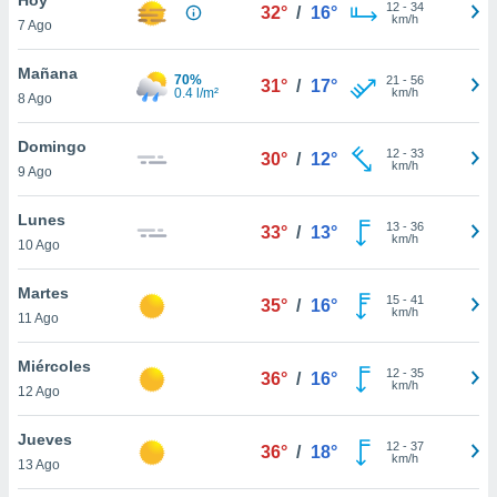
12
-
34
32°
/
16°
km/h
7 Ago
do en
 mismo.
sultar más
Mañana
70%
21
-
56
31°
/
17°
 en nuestra
0.4 l/m²
km/h
8 Ago
 Cookies
y
ualquier
Domingo
12
-
33
30°
/
12°
km/h
9 Ago
ento
 botón
ación de
Lunes
13
-
36
33°
/
13°
kies
km/h
10 Ago
 disponible
e nuestra
Martes
15
-
41
.
35°
/
16°
km/h
11 Ago
IVAMENTE,
Miércoles
12
-
35
36°
/
16°
km/h
12 Ago
as
 a cookies
Jueves
12
-
37
36°
/
18°
km/h
 no aceptar
13 Ago
ón de