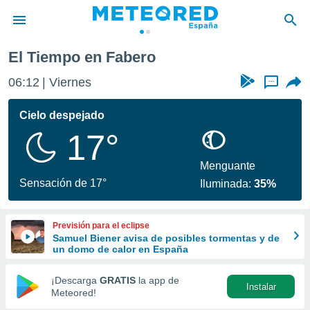
El Tiempo en Fabero
privacidad
06:12
Viernes
...
o de
tiempo.com)
borado por
Cielo despejado
es para
17°
ue la
 que se
e calidad.
Menguante
eder a este
Sensación de 17°
Iluminada:
35%
ediante las
opciones:
Previsión para el eclipse
ookies y
Samuel Biener avisa de posibles tormentas y de
e forma
un domo de calor en España
d digital
¡Descarga
GRATIS
la app de
Instalar
ada, basada
Meteored!
mación