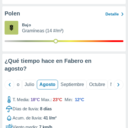
 seleccionar
o.
Polen
Detalle
calización
precisa e
Bajo
ión mediante
Gramíneas (14 #/m³)
, publicidad
dos,
 publicidad
,
¿Qué tiempo hace en Fabero en
ón de
agosto
?
 desarrollo
s.
tros 1199
yo
Junio
Julio
Agosto
Septiembre
Octubre
Noviemb
ios
T. Media:
18°C
Max.:
23°C
Min:
12°C
Días de lluvia:
8
días
Acum. de lluvia:
41 l/m²
Viento medio:
7 km/h