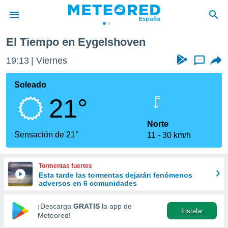
El Tiempo en Eygelshoven
privacidad
19:13
Viernes
...
o de
tiempo.com)
borado por
Soleado
es para
21°
ue la
 que se
e calidad.
Norte
eder a este
Sensación de 21°
11
30 km/h
ediante las
opciones:
Tormentas fuertes
ookies y
Esta tarde las tormentas dejarán fenómenos
e forma
adversos en 6 comunidades
d digital
¡Descarga
GRATIS
la app de
Instalar
ada, basada
Meteored!
mación