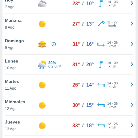
14
-
33
23°
/
10°
km/h
7 Ago
do en
 mismo.
sultar más
Mañana
11
-
29
27°
/
13°
 en nuestra
km/h
8 Ago
 Cookies
y
ualquier
Domingo
14
-
36
31°
/
16°
km/h
9 Ago
ento
 botón
ación de
Lunes
30%
19
-
39
31°
/
20°
kies
0.3 l/m²
km/h
10 Ago
 disponible
e nuestra
Martes
14
-
33
.
26°
/
14°
km/h
11 Ago
IVAMENTE,
Miércoles
14
-
36
30°
/
15°
km/h
12 Ago
as
 a cookies
Jueves
12
-
25
33°
/
18°
km/h
 no aceptar
13 Ago
ón de