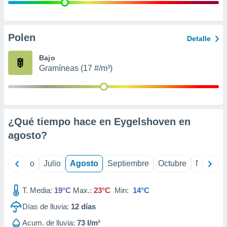
 seleccionar
o.
calización
precisa e
Polen
Detalle
ión mediante
Bajo
, publicidad
Gramíneas (17 #/m³)
dos,
 publicidad
,
ón de
¿Qué tiempo hace en Eygelshoven en
 desarrollo
s.
agosto
?
tros 1199
ios
yo
Junio
Julio
Agosto
Septiembre
Octubre
Noviemb
T. Media:
19°C
Max.:
23°C
Min:
14°C
Días de lluvia:
12
días
Acum. de lluvia:
73 l/m²