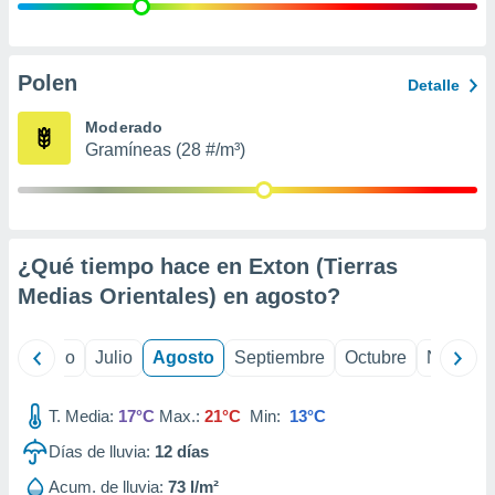
 seleccionar
o.
calización
precisa e
Polen
Detalle
ión mediante
Moderado
, publicidad
Gramíneas (28 #/m³)
dos,
 publicidad
,
ón de
¿Qué tiempo hace en Exton (Tierras
 desarrollo
s.
Medias Orientales) en
agosto
?
tros 1199
ios
yo
Junio
Julio
Agosto
Septiembre
Octubre
Noviemb
T. Media:
17°C
Max.:
21°C
Min:
13°C
Días de lluvia:
12
días
Acum. de lluvia:
73 l/m²