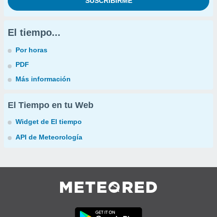
El tiempo...
Por horas
PDF
Más información
El Tiempo en tu Web
Widget de El tiempo
API de Meteorología