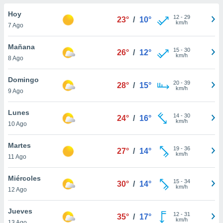
do en
Hoy
12
-
29
23°
/
10°
 mismo.
km/h
7 Ago
sultar más
 en nuestra
Mañana
15
-
30
 Cookies
y
26°
/
12°
km/h
8 Ago
ualquier
ento
Domingo
20
-
39
28°
/
15°
 botón
km/h
9 Ago
ación de
kies
Lunes
14
-
30
 disponible
24°
/
16°
km/h
10 Ago
e nuestra
.
Martes
19
-
36
27°
/
14°
km/h
IVAMENTE,
11 Ago
Miércoles
15
-
34
30°
/
14°
as
km/h
12 Ago
 a cookies
 no aceptar
Jueves
12
-
31
35°
/
17°
ón de
km/h
13 Ago