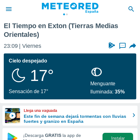
El Tiempo en Exton (Tierras Medias
privacidad
Orientales)
o de
tiempo.com)
23:09
Viernes
...
borado por
es para
Cielo despejado
ue la
 que se
17°
e calidad.
eder a este
Menguante
ediante las
Sensación de 17°
opciones:
Iluminada:
35%
ookies y
e forma
Llega una vaguada
Este fin de semana dejará tormentas con lluvias
fuertes y granizo en España
d digital
ada, basada
¡Descarga
GRATIS
la app de
mación
Instalar