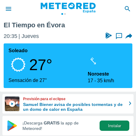
El Tiempo en Évora
privacidad
20:35
Jueves
...
o de
tiempo.com)
borado por
Soleado
es para
27°
ue la
 que se
e calidad.
Noroeste
eder a este
Sensación de 27°
17
35 km/h
ediante las
opciones:
Previsión para el eclipse
ookies y
Samuel Biener avisa de posibles tormentas y de
e forma
un domo de calor en España
d digital
¡Descarga
GRATIS
la app de
Instalar
ada, basada
Meteored!
mación