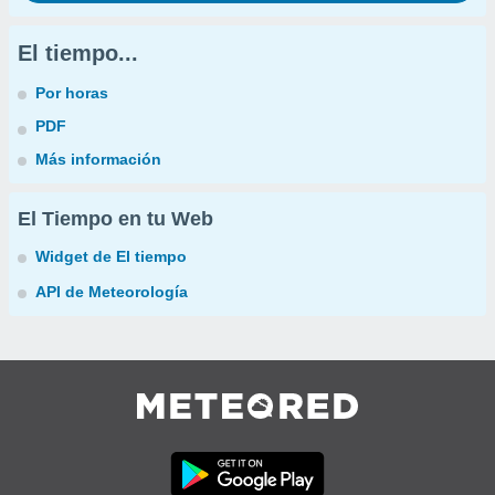
El tiempo...
Por horas
PDF
Más información
El Tiempo en tu Web
Widget de El tiempo
API de Meteorología