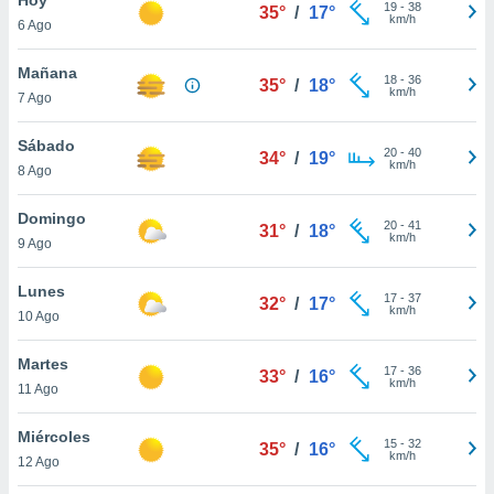
19
-
38
35°
/
17°
km/h
6 Ago
do en
 mismo.
sultar más
Mañana
18
-
36
35°
/
18°
 en nuestra
km/h
7 Ago
 Cookies
y
ualquier
Sábado
20
-
40
34°
/
19°
km/h
8 Ago
ento
 botón
ación de
Domingo
20
-
41
31°
/
18°
kies
km/h
9 Ago
 disponible
e nuestra
Lunes
17
-
37
.
32°
/
17°
km/h
10 Ago
IVAMENTE,
Martes
17
-
36
33°
/
16°
km/h
11 Ago
as
 a cookies
Miércoles
15
-
32
35°
/
16°
km/h
 no aceptar
12 Ago
ón de