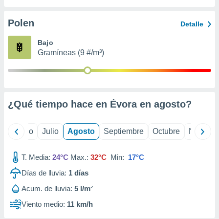
 seleccionar
o.
Polen
Detalle
calización
precisa e
Bajo
ión mediante
Gramíneas (9 #/m³)
, publicidad
dos,
 publicidad
,
¿Qué tiempo hace en Évora en
agosto
?
ón de
 desarrollo
s.
yo
Junio
Julio
Agosto
Septiembre
Octubre
Noviemb
tros 1199
ios
T. Media:
24°C
Max.:
32°C
Min:
17°C
Días de lluvia:
1
días
Acum. de lluvia:
5 l/m²
Viento medio:
11 km/h