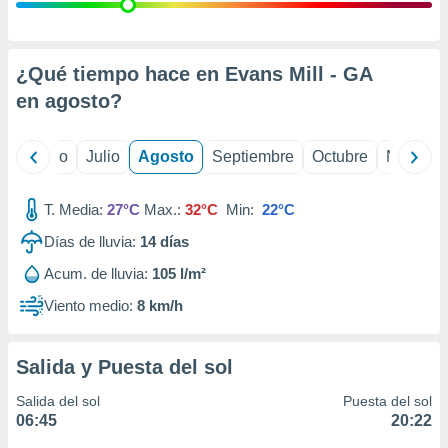
 seleccionar
o.
calización
precisa e
¿Qué tiempo hace en Evans Mill - GA
ión mediante
en
agosto
?
, publicidad
yo
Junio
Julio
Agosto
Septiembre
Octubre
Noviemb
dos,
 publicidad
,
T. Media:
27°C
Max.:
32°C
Min:
22°C
ón de
Días de lluvia:
14
días
 desarrollo
s.
Acum. de lluvia:
105 l/m²
tros 1199
Viento medio:
8 km/h
ios
Salida y Puesta del sol
Salida del sol
Puesta del sol
06:45
20:22