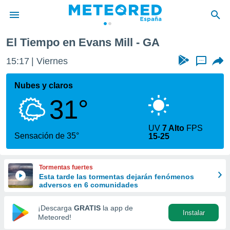
El Tiempo en Evans Mill - GA
privacidad
15:17
Viernes
...
o de
tiempo.com)
borado por
Nubes y claros
es para
31°
ue la
 que se
e calidad.
UV
7 Alto
FPS
eder a este
Sensación de 35°
15-25
ediante las
opciones:
Tormentas fuertes
ookies y
Esta tarde las tormentas dejarán fenómenos
e forma
adversos en 6 comunidades
d digital
¡Descarga
GRATIS
la app de
Instalar
ada, basada
Meteored!
mación