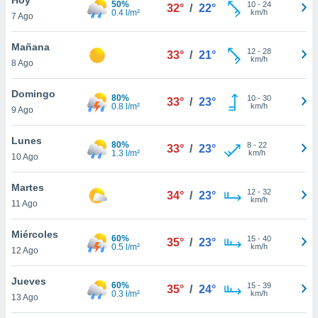
50%
10
-
24
32°
/
22°
0.4 l/m²
km/h
7 Ago
do en
 mismo.
sultar más
Mañana
12
-
28
33°
/
21°
 en nuestra
km/h
8 Ago
 Cookies
y
ualquier
Domingo
80%
10
-
30
33°
/
23°
0.8 l/m²
km/h
9 Ago
ento
 botón
ación de
Lunes
80%
8
-
22
33°
/
23°
kies
1.3 l/m²
km/h
10 Ago
 disponible
e nuestra
Martes
12
-
32
.
34°
/
23°
km/h
11 Ago
IVAMENTE,
Miércoles
60%
15
-
40
35°
/
23°
0.5 l/m²
km/h
12 Ago
as
 a cookies
Jueves
60%
15
-
39
35°
/
24°
0.3 l/m²
km/h
 no aceptar
13 Ago
ón de