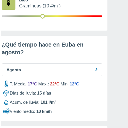
Gramíneas (10 #/m³)
¿Qué tiempo hace en Euba en
agosto
?
Agosto
T. Media:
17°C
Max.:
22°C
Min:
12°C
Días de lluvia:
15
días
Acum. de lluvia:
101 l/m²
Viento medio:
10 km/h