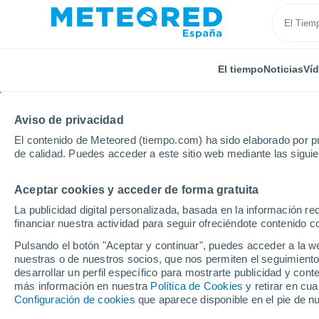
El tiempo
Noticias
Ví
Aviso de privacidad
El contenido de Meteored (tiempo.com) ha sido elaborado por pr
de calidad. Puedes acceder a este sitio web mediante las sigui
Aceptar cookies y acceder de forma gratuita
Inicio
Alemania
Sajonia
Euba
La publicidad digital personalizada, basada en la información r
financiar nuestra actividad para seguir ofreciéndote contenido c
El Tiempo en Euba
Pulsando el botón "Aceptar y continuar", puedes acceder a la w
nuestras o de nuestros socios, que nos permiten el seguimiento
07:16
Viernes
desarrollar un perfil específico para mostrarte publicidad y co
más información en nuestra
Política de Cookies
y retirar en cu
Configuración de cookies
que aparece disponible en el pie de n
Soleado