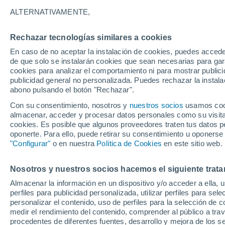
15°
ALTERNATIVAMENTE,
Rechazar tecnologías similares a cookies
Noroeste
En caso de no aceptar la instalación de cookies, puedes acced
Sensación de 15°
6
-
12 km/
de que solo se instalarán cookies que sean necesarias para garan
cookies para analizar el comportamiento ni para mostrar publici
publicidad general no personalizada. Puedes rechazar la instala
abono pulsando el botón "Rechazar".
Previsión para el eclipse
Samuel Biener avisa de posibles tormentas y
Con su consentimiento, nosotros y
nuestros socios
usamos cooki
un domo de calor en España
almacenar, acceder y procesar datos personales como su visita e
cookies. Es posible que algunos proveedores traten tus datos pe
El Tiempo 1 - 7 días
Por horas
Actualidad
Mapa d
oponerte. Para ello, puede retirar su consentimiento u oponerse
"Configurar"
o en nuestra
Política de Cookies
en este sitio web.
Nosotros y nuestros socios hacemos el siguiente trata
Mañana
Domingo
Hoy
Almacenar la información en un dispositivo y/o acceder a ella, 
8 Ago
9 Ago
7 Ago
perfiles para publicidad personalizada, utilizar perfiles para sele
personalizar el contenido, uso de perfiles para la selección de c
medir el rendimiento del contenido, comprender al público a tra
procedentes de diferentes fuentes, desarrollo y mejora de los se