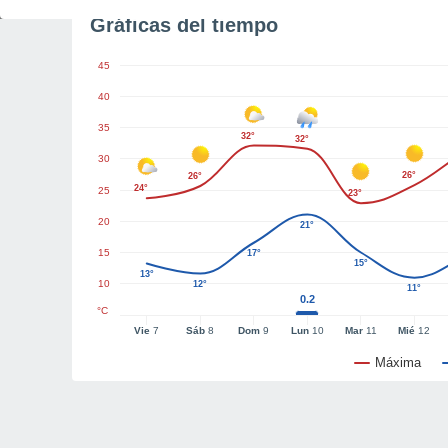
Gráficas del tiempo
45
40
35
32°
32°
30
26°
26°
24°
25
23°
20
21°
15
17°
15°
13°
10
12°
11°
0.2
°C
Vie
7
Sáb
8
Dom
9
Lun
10
Mar
11
Mié
12
Máxima