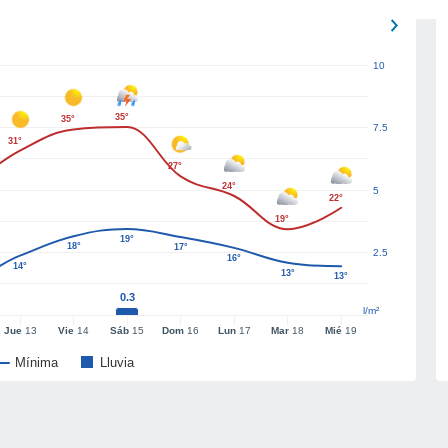
10
35°
35°
7.5
31°
27°
24°
5
22°
19°
19°
18°
17°
2.5
16°
14°
13°
13°
0.3
l/m²
Jue
13
Vie
14
Sáb
15
Dom
16
Lun
17
Mar
18
Mié
19
Mínima
Lluvia