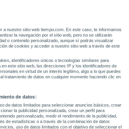
er a nuestro sitio web tiempo.com. En este caso, te informamos
h
tizar la navegación por el sitio web, pero no se utilizarán
dad o contenido personalizado, aunque sí podrás visualizar
ción de cookies y acceder a nuestro sitio web a través de este
 de
es, identificadores únicos o tecnologías similares para
n este sitio web, las direcciones IP y los identificadores de
rsonales en virtud de un interés legítimo, algo a lo que puedes
e nubosidad
Radar de lluvia
Satélites
Modelos
 al tratamiento de datos en cualquier momento haciendo clic en
miento de datos:
Lunes
Martes
Miércoles
Jueves
uso de datos limitados para seleccionar anuncios básicos, crear
10 Ago
11 Ago
12 Ago
13 Ago
ccionar la publicidad personalizada, crear un perfil para
ontenido personalizado, medir el rendimiento de la publicidad,
vés de estadísticas o a través de la combinación de datos
rvicios, uso de datos limitados con el objetivo de seleccionar el
40%