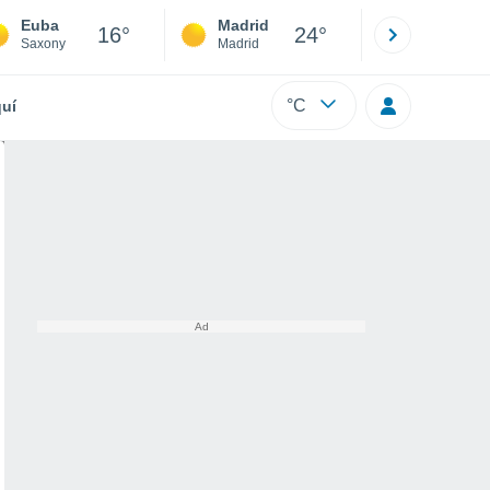
Euba
Madrid
Barcelona
16°
24°
Saxony
Madrid
Barcelona
°C
uí