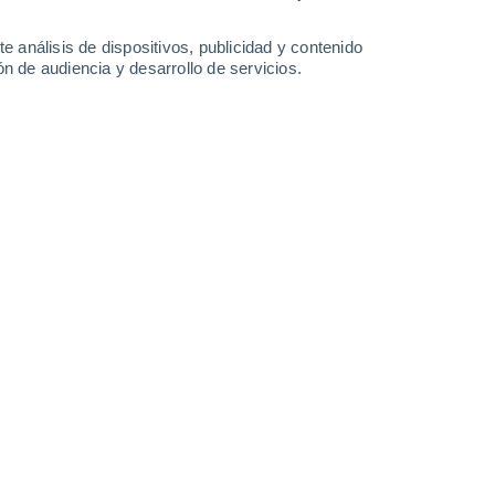
0.2 l/m²
32°
/
21°
23°
/
15°
26°
/
11°
31°
/
14°
e análisis de dispositivos, publicidad y contenido
n de audiencia y desarrollo de servicios.
-
46
km/h
12
-
32
km/h
10
-
26
km/h
9
-
21
km/h
Noroeste
0 Bajo
6
-
12 km/h
FPS:
no
Norte
1 Bajo
5
-
15 km/h
FPS:
no
Norte
2 Bajo
6
-
18 km/h
FPS:
no
Norte
4 Medio
6
-
20 km/h
FPS:
6-10