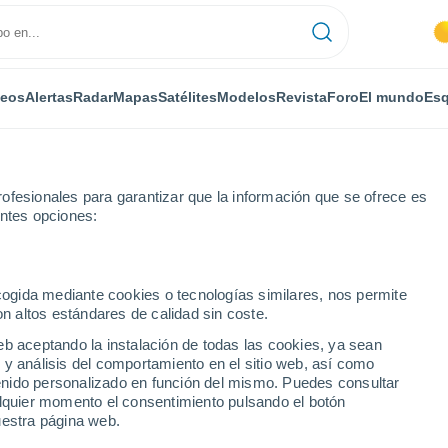
deos
Alertas
Radar
Mapas
Satélites
Modelos
Revista
Foro
El mundo
Esq
ofesionales para garantizar que la información que se ofrece es
entes opciones:
ecogida mediante cookies o tecnologías similares, nos permite
on altos estándares de calidad sin coste.
eb aceptando la instalación de todas las cookies, ya sean
 y análisis del comportamiento en el sitio web, así como
...
ntenido personalizado en función del mismo. Puedes consultar
alquier momento el consentimiento pulsando el botón
Por horas
uestra página web.
Intervalos nubosos en las
próximas horas