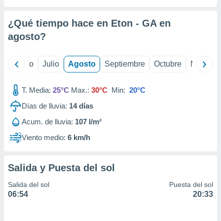
 seleccionar
o.
¿Qué tiempo hace en Eton - GA en
calización
precisa e
agosto
?
ión mediante
, publicidad
yo
Junio
Julio
Agosto
Septiembre
Octubre
Noviemb
dos,
T. Media:
25°C
Max.:
30°C
Min:
20°C
 publicidad
,
Días de lluvia:
14
días
ón de
 desarrollo
Acum. de lluvia:
107 l/m²
s.
Viento medio:
6 km/h
tros 1199
ios
Salida y Puesta del sol
Salida del sol
Puesta del sol
06:54
20:33