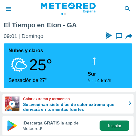
El Tiempo en Eton - GA
privacidad
09:01
Domingo
...
o de
tiempo.com)
borado por
Nubes y claros
es para
25°
ue la
 que se
e calidad.
Sur
eder a este
Sensación de 27°
5
14 km/h
ediante las
opciones:
Calor extremo y tormentas
ookies y
Se avecinan siete días de calor extremo que
e forma
derivará en tormentas fuertes
d digital
¡Descarga
GRATIS
la app de
Instalar
ada, basada
Meteored!
mación