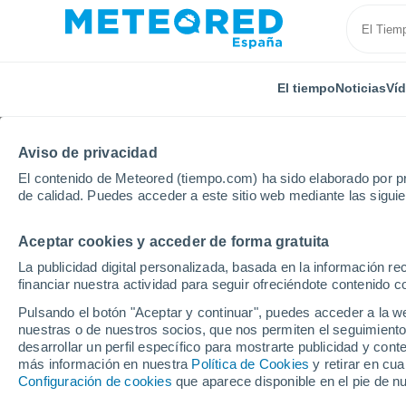
El tiempo
Noticias
Ví
Aviso de privacidad
El contenido de Meteored (tiempo.com) ha sido elaborado por pr
de calidad. Puedes acceder a este sitio web mediante las sigui
Aceptar cookies y acceder de forma gratuita
Inicio
Estados Unidos
Estado de Nueva York
Pa
La publicidad digital personalizada, basada en la información r
financiar nuestra actividad para seguir ofreciéndote contenido c
El tiempo en Patterson
Pulsando el botón "Aceptar y continuar", puedes acceder a la w
nuestras o de nuestros socios, que nos permiten el seguimiento
desarrollar un perfil específico para mostrarte publicidad y co
El Tiempo 1 - 7 días
Por horas
más información en nuestra
Política de Cookies
y retirar en cu
Configuración de cookies
que aparece disponible en el pie de n