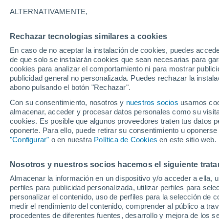
Gráfica del tiempo por horas en P
ALTERNATIVAMENTE,
SÍMBOLO
TEMPERATURA
Rechazar tecnologías similares a cookies
En caso de no aceptar la instalación de cookies, puedes acced
00
03
06
09
12
15
18
21
00
03
06
09
de que solo se instalarán cookies que sean necesarias para garan
cookies para analizar el comportamiento ni para mostrar publici
publicidad general no personalizada. Puedes rechazar la instala
abono pulsando el botón "Rechazar".
30°
Con su consentimiento, nosotros y
nuestros socios
usamos cooki
26°
almacenar, acceder y procesar datos personales como su visita e
25°
cookies. Es posible que algunos proveedores traten tus datos pe
22°
22°
oponerte. Para ello, puede retirar su consentimiento u oponerse
22°
21°
21°
20°
"Configurar"
o en nuestra
Política de Cookies
en este sitio web.
20°
20°
Nosotros y nuestros socios hacemos el siguiente trata
Almacenar la información en un dispositivo y/o acceder a ella, 
perfiles para publicidad personalizada, utilizar perfiles para sele
2.7
personalizar el contenido, uso de perfiles para la selección de c
medir el rendimiento del contenido, comprender al público a tra
1
0.7
0.7
0.4
0.2
procedentes de diferentes fuentes, desarrollo y mejora de los se
0.1