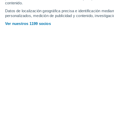
Sábado
8
Domingo
9
contenido.
Datos de localización geográfica precisa e identificación mediant
personalizados, medición de publicidad y contenido, investigació
Ver nuestros 1199 socios
La previsión del tiempo por horas en
SÁBADO, 08 DE AGOSTO
Por la tarde
Chubascos tormentosos con
cielo parcialmente nuboso
Salida del sol a las
05:55
Puesta del sol a las
20:08
Primera luz a las
05:23
Última luz a las
20:39
Fase Lunar