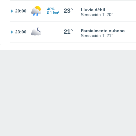
40%
23°
Lluvia débil
20:00
0.1 l/m²
Sensación T.
20°
21°
Parcialmente nuboso
23:00
Sensación T.
21°