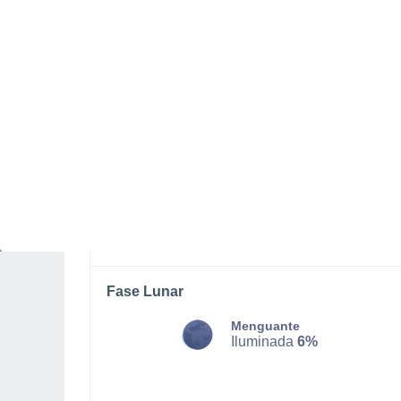
LUNES, 10 DE AGOSTO
Por la tarde
Chubascos tormentosos con
cielo parcialmente nuboso
Salida del sol a las
05:57
Puesta del sol a las
20:05
Primera luz a las
05:26
Última luz a las
20:36
Fase Lunar
Menguante
Iluminada
6%