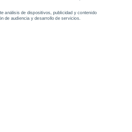
Lunes
10
e análisis de dispositivos, publicidad y contenido
n de audiencia y desarrollo de servicios.
 Pattersonville
70%
21°
Lluvia débil
02:00
1 l/m²
Sensación T.
21°
60%
20°
Lluvia débil
05:00
0.7 l/m²
Sensación T.
20°
22°
Parcialmente nuboso
08:00
Sensación T.
19°
30%
26°
Lluvia débil
11:00
0.4 l/m²
Sensación T.
28°
40%