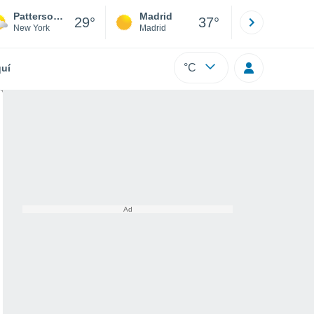
Pattersonville
Madrid
Barcelona
29°
37°
New York
Madrid
Barcelona
°C
uí