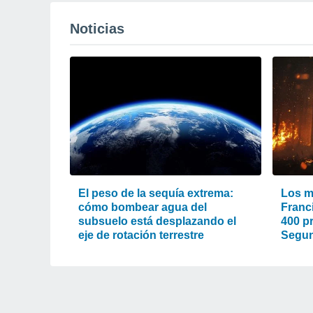
Noticias
El peso de la sequía extrema:
Los m
cómo bombear agua del
Franc
subsuelo está desplazando el
400 pr
eje de rotación terrestre
Segun