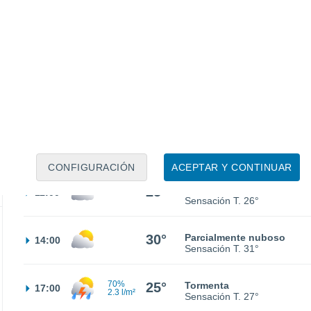
16°
Nubes y claros
02:00
Sensación T.
16°
15°
Parcialmente nuboso
05:00
Sensación T.
15°
19°
Cubierto
08:00
Sensación T.
19°
CONFIGURACIÓN
ACEPTAR Y CONTINUAR
25°
Parcialmente nuboso
11:00
Sensación T.
26°
30°
Parcialmente nuboso
14:00
Sensación T.
31°
70%
25°
Tormenta
17:00
2.3 l/m²
Sensación T.
27°