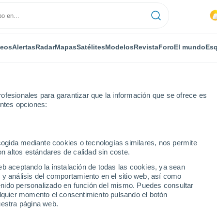
deos
Alertas
Radar
Mapas
Satélites
Modelos
Revista
Foro
El mundo
Esq
ofesionales para garantizar que la información que se ofrece es
entes opciones:
ttersonville
Por horas
ecogida mediante cookies o tecnologías similares, nos permite
on altos estándares de calidad sin coste.
ville - NY por horas
eb aceptando la instalación de todas las cookies, ya sean
 y análisis del comportamiento en el sitio web, así como
ntenido personalizado en función del mismo. Puedes consultar
alquier momento el consentimiento pulsando el botón
uestra página web.