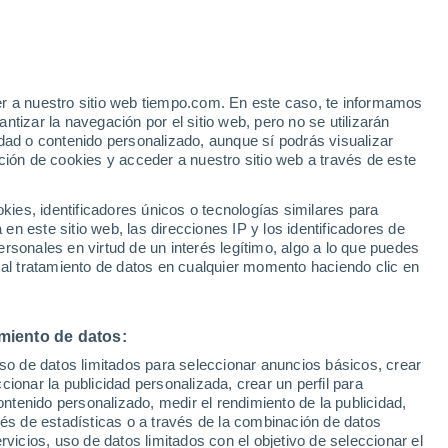
attersonville
VIENTO
PRECIPITACIÓN
er a nuestro sitio web tiempo.com. En este caso, te informamos
12
15
18
21
00
03
06
09
12
15
18
21
00
tizar la navegación por el sitio web, pero no se utilizarán
dad o contenido personalizado, aunque sí podrás visualizar
ción de cookies y acceder a nuestro sitio web a través de este
30°
es, identificadores únicos o tecnologías similares para
26°
26°
n este sitio web, las direcciones IP y los identificadores de
25°
25°
25°
rsonales en virtud de un interés legítimo, algo a lo que puedes
23°
 al tratamiento de datos en cualquier momento haciendo clic en
22°
21°
19°
18°
16°
miento de datos:
15°
uso de datos limitados para seleccionar anuncios básicos, crear
ccionar la publicidad personalizada, crear un perfil para
2.3
ontenido personalizado, medir el rendimiento de la publicidad,
vés de estadísticas o a través de la combinación de datos
0.2
rvicios, uso de datos limitados con el objetivo de seleccionar el
0.1