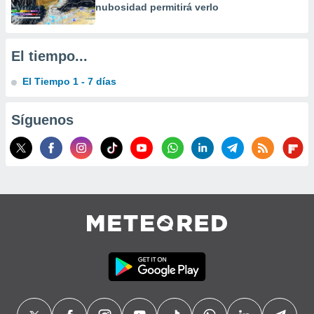
nubosidad permitirá verlo
precisa e
ión mediante
, publicidad
El tiempo...
dos,
El Tiempo 1 - 7 días
 publicidad
,
ón de
Síguenos
 desarrollo
s.
tros 1199
ios