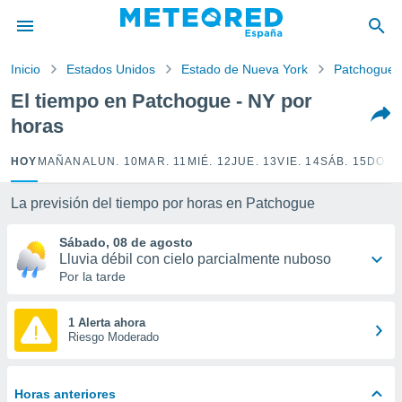
privacidad
o de
Inicio
Estados Unidos
Estado de Nueva York
Patchogue
tiempo.com)
borado por
El tiempo en Patchogue - NY por
es para
horas
ue la
 que se
e calidad.
HOY
MAÑANA
LUN. 10
MAR. 11
MIÉ. 12
JUE. 13
VIE. 14
SÁB. 15
DOM.
eder a este
ediante las
La previsión del tiempo por horas en Patchogue
opciones:
Sábado, 08 de agosto
ookies y
Lluvia débil con cielo parcialmente nuboso
e forma
Por la tarde
d digital
ada, basada
1 Alerta ahora
Riesgo Moderado
mación
ediante
ecnologías
nos permite
Horas anteriores