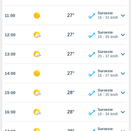
estra
ara seguir
e contenido
Suroeste
27°
11:00
16
-
31
km/h
stándares
ACEPTAR
sin coste.
Y
CONTINUAR
Suroeste
 botón
27°
12:00
19
-
35
km/h
continuar",
der a la
CONFIGURACIÓN
ndo la
Suroeste
27°
13:00
 de todas
20
-
37
km/h
, ya sean
de nuestros
Suroeste
 nos
27°
14:00
18
-
37
km/h
 y análisis
tamiento en
Suroeste
28°
15:00
b, así como
18
-
35
km/h
un perfil
para
Suroeste
ublicidad y
28°
16:00
18
-
34
km/h
do en
 mismo.
Suroeste