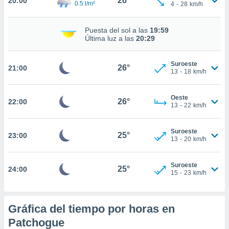
26°
20:00
te
0.5 l/m²
4
-
28
km/h
 de que
talarán
Puesta del sol a las
19:59
e sean
Última luz a las
20:29
para
a
por el sitio
Suroeste
26°
21:00
o se
13
-
18
km/h
cookies para
Oeste
nto ni para
26°
22:00
13
-
22
km/h
licidad o
ado, aunque
Suroeste
25°
23:00
sualizar
13
-
20
km/h
general no
ada. Puedes
Suroeste
 instalación
25°
24:00
15
-
23
km/h
y acceder a
io web a
ste abono
Gráfica del tiempo por horas en
 botón
.
Patchogue