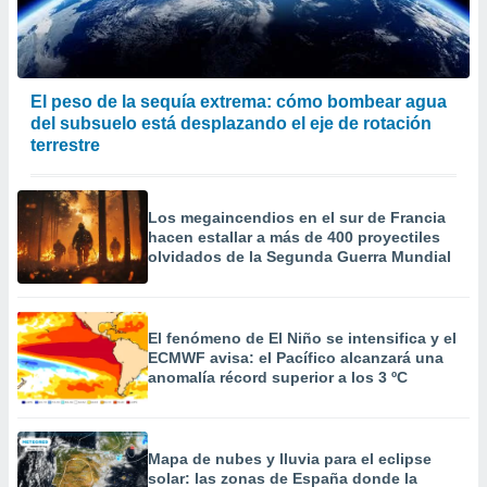
 la
da, crear un
personalizar
o, uso de
El peso de la sequía extrema: cómo bombear agua
a la
del subsuelo está desplazando el eje de rotación
e contenido
terrestre
do, medir el
 de la
medir el
Los megaincendios en el sur de Francia
 del
hacen estallar a más de 400 proyectiles
 comprender
olvidados de la Segunda Guerra Mundial
 través de
s o a través
nación de
edentes de
El fenómeno de El Niño se intensifica y el
fuentes,
ECMWF avisa: el Pacífico alcanzará una
y mejora de
anomalía récord superior a los 3 ºC
os, uso de
ados con el
 seleccionar
o.
Mapa de nubes y lluvia para el eclipse
solar: las zonas de España donde la
calización