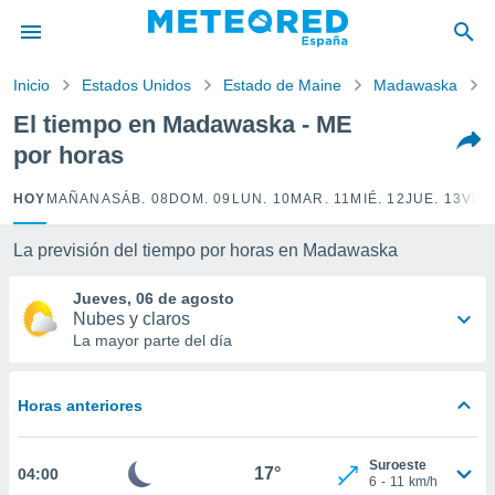
privacidad
o de
Inicio
Estados Unidos
Estado de Maine
Madawaska
tiempo.com)
borado por
El tiempo en Madawaska - ME
es para
por horas
ue la
 que se
e calidad.
HOY
MAÑANA
SÁB. 08
DOM. 09
LUN. 10
MAR. 11
MIÉ. 12
JUE. 13
VIE.
eder a este
ediante las
La previsión del tiempo por horas en Madawaska
opciones:
Jueves, 06 de agosto
ookies y
Nubes y claros
e forma
La mayor parte del día
d digital
ada, basada
Horas anteriores
mación
ediante
ecnologías
Suroeste
17°
04:00
nos permite
6
-
11
km/h