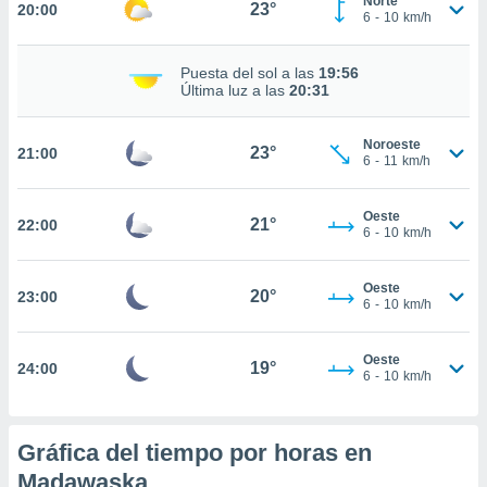
Norte
23°
20:00
6
-
10
km/h
nto,
cios
Puesta del sol a las
19:56
Última luz a las
20:31
kies,
ores únicos
as similares
Noroeste
23°
nar,
21:00
6
-
11
km/h
rocesar
onales como
 este sitio
Oeste
21°
22:00
6
-
10
km/h
recciones IP
ficadores de
 posible
Oeste
20°
23:00
s
6
-
10
km/h
 traten tus
nales en
 interés
Oeste
19°
24:00
6
-
10
km/h
go a lo que
nerte. Para
retirar su
ento u
Gráfica del tiempo por horas en
Madawaska
 de datos