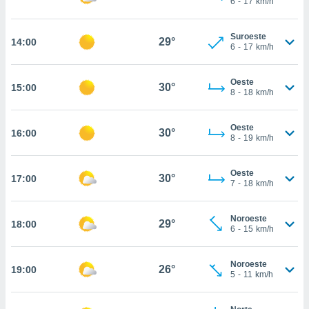
6
-
17
km/h
te
 de que
talarán
Suroeste
29°
14:00
e sean
6
-
17
km/h
para
a
Oeste
por el sitio
30°
15:00
8
-
18
km/h
o se
cookies para
Oeste
30°
16:00
nto ni para
8
-
19
km/h
licidad o
Oeste
ado, aunque
30°
17:00
7
-
18
km/h
sualizar
general no
ada. Puedes
Noroeste
29°
18:00
 instalación
6
-
15
km/h
y acceder a
io web a
Noroeste
ste abono
26°
19:00
5
-
11
km/h
 botón
.