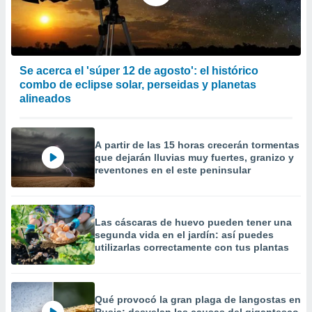
precisa e
ión mediante
, publicidad
Se acerca el 'súper 12 de agosto': el histórico
dos,
combo de eclipse solar, perseidas y planetas
 publicidad
alineados
,
ón de
 desarrollo
s.
A partir de las 15 horas crecerán tormentas
que dejarán lluvias muy fuertes, granizo y
tros 1199
reventones en el este peninsular
ios
Las cáscaras de huevo pueden tener una
segunda vida en el jardín: así puedes
utilizarlas correctamente con tus plantas
Qué provocó la gran plaga de langostas en