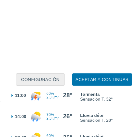
24°
Cielo despejado
02:00
Sensación T.
22°
23°
Parcialmente nuboso
05:00
Sensación T.
21°
25°
Nubes y claros
08:00
Sensación T.
26°
CONFIGURACIÓN
ACEPTAR Y CONTINUAR
60%
28°
Tormenta
11:00
2.3 l/m²
Sensación T.
32°
70%
26°
Lluvia débil
14:00
2.3 l/m²
Sensación T.
28°
60%
Lluvia débil