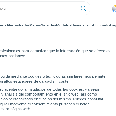
deos
Alertas
Radar
Mapas
Satélites
Modelos
Revista
Foro
El mundo
Esq
ofesionales para garantizar que la información que se ofrece es
entes opciones:
tate Mobile Home Park
Por horas
ecogida mediante cookies o tecnologías similares, nos permite
on altos estándares de calidad sin coste.
e Mobile Home Park - NC
eb aceptando la instalación de todas las cookies, ya sean
 y análisis del comportamiento en el sitio web, así como
ntenido personalizado en función del mismo. Puedes consultar
alquier momento el consentimiento pulsando el botón
uestra página web.