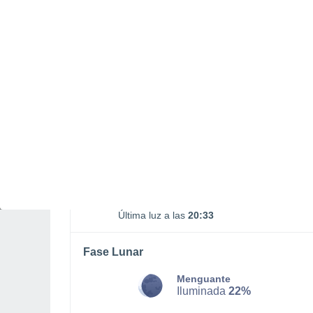
SÁBADO, 08 DE AGOSTO
Por la mañana
Chubascos tormentosos con
cielo parcialmente nuboso
Salida del sol a las
06:27
Puesta del sol a las
20:06
Primera luz a las
06:00
Última luz a las
20:33
Fase Lunar
Menguante
Iluminada
22%