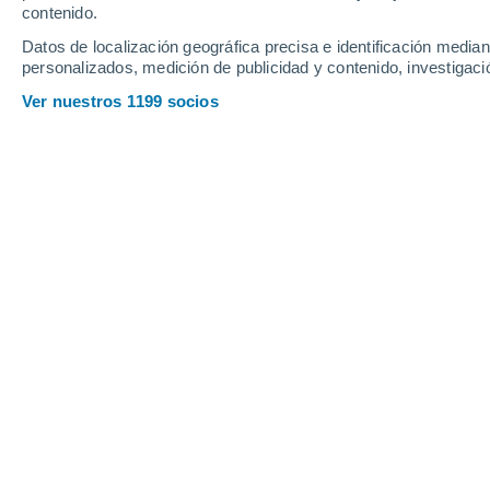
contenido.
0.8
0.4
0.1
Datos de localización geográfica precisa e identificación mediant
Jueves
6
Viernes
7
personalizados, medición de publicidad y contenido, investigació
Ver nuestros 1199 socios
La previsión del tiempo por horas e
JUEVES, 06 DE AGOSTO
Por la tarde
Chubascos tormentosos con
cielo parcialmente nuboso
Salida del sol a las
06:25
Puesta del sol a las
20:08
Primera luz a las
05:58
Última luz a las
20:35