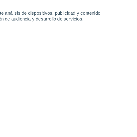
1.1
0.3
0.1
e análisis de dispositivos, publicidad y contenido
Sábado
8
n de audiencia y desarrollo de servicios.
n Interstate Mobile Home Park
25°
Nubes y claros
02:00
Sensación T.
24°
24°
Nubes y claros
05:00
Sensación T.
23°
25°
Nubes y claros
08:00
Sensación T.
26°
50%
29°
Lluvia débil
11:00
0.4 l/m²
Sensación T.
35°