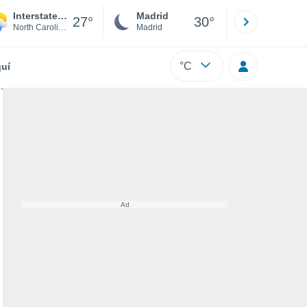
Interstate Mobile Home Park
Madrid
Barcelona
27°
30°
North Carolina
Madrid
Barcelona
°C
uí