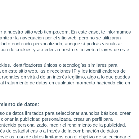
Interstate Mobile Home Park
er a nuestro sitio web tiempo.com. En este caso, te informamos
VIENTO
PRECIPITACIÓN
tizar la navegación por el sitio web, pero no se utilizarán
dad o contenido personalizado, aunque sí podrás visualizar
12
15
18
21
00
03
06
09
12
15
18
21
00
ción de cookies y acceder a nuestro sitio web a través de este
es, identificadores únicos o tecnologías similares para
n este sitio web, las direcciones IP y los identificadores de
rsonales en virtud de un interés legítimo, algo a lo que puedes
 al tratamiento de datos en cualquier momento haciendo clic en
32°
30°
29°
28°
miento de datos:
26°
26°
26°
25°
24°
uso de datos limitados para seleccionar anuncios básicos, crear
24°
24°
24°
23°
ccionar la publicidad personalizada, crear un perfil para
ontenido personalizado, medir el rendimiento de la publicidad,
vés de estadísticas o a través de la combinación de datos
2.3
2.3
2.3
rvicios, uso de datos limitados con el objetivo de seleccionar el