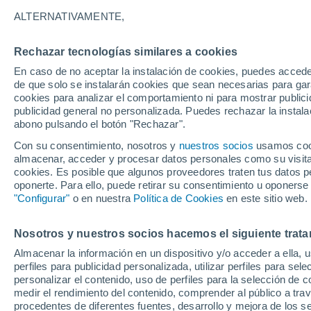
ALTERNATIVAMENTE,
Gráfica del tiempo por horas en 
Rechazar tecnologías similares a cookies
En caso de no aceptar la instalación de cookies, puedes acced
SÍMBOLO
TEMPERATURA
de que solo se instalarán cookies que sean necesarias para garan
cookies para analizar el comportamiento ni para mostrar publici
00
03
06
09
12
15
18
21
00
03
06
09
publicidad general no personalizada. Puedes rechazar la instala
abono pulsando el botón "Rechazar".
Con su consentimiento, nosotros y
nuestros socios
usamos cooki
almacenar, acceder y procesar datos personales como su visita e
cookies. Es posible que algunos proveedores traten tus datos pe
oponerte. Para ello, puede retirar su consentimiento u oponerse
"Configurar"
o en nuestra
Política de Cookies
en este sitio web.
29°
28°
Nosotros y nuestros socios hacemos el siguiente trata
26°
26°
26°
25°
25°
25°
Almacenar la información en un dispositivo y/o acceder a ella, 
24°
24°
24°
perfiles para publicidad personalizada, utilizar perfiles para sele
personalizar el contenido, uso de perfiles para la selección de c
3.6
medir el rendimiento del contenido, comprender al público a tra
procedentes de diferentes fuentes, desarrollo y mejora de los se