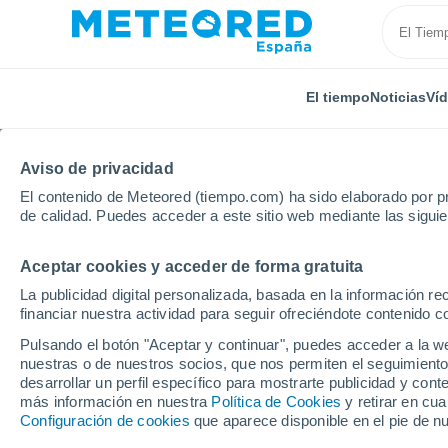
El tiempo
Noticias
Ví
Aviso de privacidad
El contenido de Meteored (tiempo.com) ha sido elaborado por pr
de calidad. Puedes acceder a este sitio web mediante las sigui
Aceptar cookies y acceder de forma gratuita
Inicio
Estados Unidos
Carolina del Norte
Inters
La publicidad digital personalizada, basada en la información r
financiar nuestra actividad para seguir ofreciéndote contenido c
El tiempo en Interstat
Pulsando el botón "Aceptar y continuar", puedes acceder a la w
por horas
nuestras o de nuestros socios, que nos permiten el seguimiento
desarrollar un perfil específico para mostrarte publicidad y co
más información en nuestra
Política de Cookies
y retirar en cu
Configuración de cookies
que aparece disponible en el pie de n
El Tiempo 1 - 7 días
Por horas