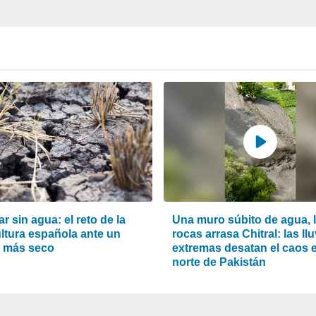
ar sin agua: el reto de la
Una muro súbito de agua, 
ultura española ante un
rocas arrasa Chitral: las ll
o más seco
extremas desatan el caos e
norte de Pakistán