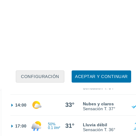
24°
Nubes y claros
02:00
Sensación T.
22°
23°
Nubes y claros
05:00
Sensación T.
20°
25°
Nubes y claros
08:00
Sensación T.
25°
CONFIGURACIÓN
ACEPTAR Y CONTINUAR
29°
Nubes y claros
11:00
Sensación T.
34°
33°
Nubes y claros
14:00
Sensación T.
37°
50%
31°
Lluvia débil
17:00
0.1 l/m²
Sensación T.
36°