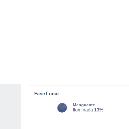
DOMINGO, 09 DE AGOSTO
Por la tarde
Lluvia débil con cielo
parcialmente nuboso
Salida del sol a las
06:25
Puesta del sol a las
20:04
Primera luz a las
05:58
Última luz a las
20:31
Fase Lunar
Menguante
Iluminada
13%