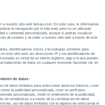
eerfield
VIENTO
PRECIPITACIÓN
er a nuestro sitio web tiempo.com. En este caso, te informamos
12
15
18
21
00
03
06
09
12
15
18
21
00
tizar la navegación por el sitio web, pero no se utilizarán
dad o contenido personalizado, aunque sí podrás visualizar
ción de cookies y acceder a nuestro sitio web a través de este
es, identificadores únicos o tecnologías similares para
33°
n este sitio web, las direcciones IP y los identificadores de
31°
rsonales en virtud de un interés legítimo, algo a lo que puedes
30°
30°
29°
 al tratamiento de datos en cualquier momento haciendo clic en
29°
27°
26°
26°
25°
24°
24°
miento de datos:
23°
uso de datos limitados para seleccionar anuncios básicos, crear
ccionar la publicidad personalizada, crear un perfil para
ontenido personalizado, medir el rendimiento de la publicidad,
0.6
vés de estadísticas o a través de la combinación de datos
0.1
0.1
rvicios, uso de datos limitados con el objetivo de seleccionar el