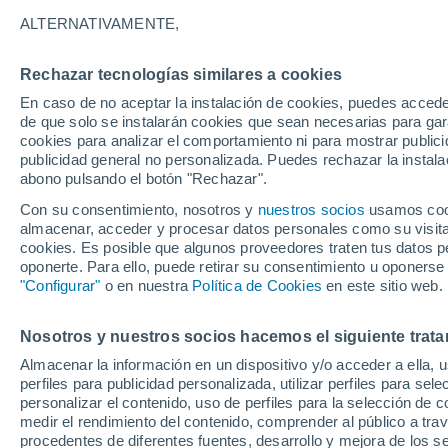
Gráfica del tiempo por horas en D
ALTERNATIVAMENTE,
SÍMBOLO
TEMPERATURA
Rechazar tecnologías similares a cookies
En caso de no aceptar la instalación de cookies, puedes acced
00
03
06
09
12
15
18
21
00
03
06
09
de que solo se instalarán cookies que sean necesarias para garan
cookies para analizar el comportamiento ni para mostrar publici
publicidad general no personalizada. Puedes rechazar la instala
abono pulsando el botón "Rechazar".
Con su consentimiento, nosotros y
nuestros socios
usamos cooki
almacenar, acceder y procesar datos personales como su visita e
32°
cookies. Es posible que algunos proveedores traten tus datos pe
30°
oponerte. Para ello, puede retirar su consentimiento u oponerse
29°
"Configurar"
o en nuestra
Política de Cookies
en este sitio web.
27°
25°
25°
24°
24°
24°
Nosotros y nuestros socios hacemos el siguiente trata
23°
22°
Almacenar la información en un dispositivo y/o acceder a ella, 
perfiles para publicidad personalizada, utilizar perfiles para sele
personalizar el contenido, uso de perfiles para la selección de c
medir el rendimiento del contenido, comprender al público a tra
0.5
0.3
0.1
procedentes de diferentes fuentes, desarrollo y mejora de los se