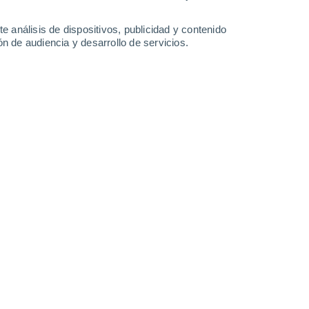
Domingo
9
e análisis de dispositivos, publicidad y contenido
n de audiencia y desarrollo de servicios.
 Deerfield
24°
Nubes y claros
02:00
Sensación T.
23°
24°
Nubes y claros
05:00
Sensación T.
22°
24°
Nubes y claros
08:00
Sensación T.
24°
30%
29°
Lluvia débil
11:00
0.3 l/m²
Sensación T.
35°
30%