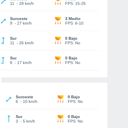
11
-
28 km/h
FPS:
15-25
Suroeste
3 Medio
9
-
27 km/h
FPS:
6-10
Sur
0 Bajo
11
-
26 km/h
FPS:
No
Sur
0 Bajo
8
-
17 km/h
FPS:
No
Suroeste
0 Bajo
6
-
10 km/h
FPS:
No
Sur
0 Bajo
3
-
5 km/h
FPS:
No