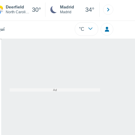
Deerfield
Madrid
Barcelona
30°
34°
North Carolina
Madrid
Barcelona
°C
uí