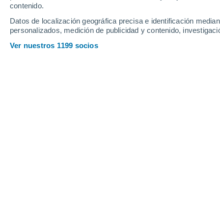
Viernes
7
Sábado
8
contenido.
Datos de localización geográfica precisa e identificación mediant
personalizados, medición de publicidad y contenido, investigació
Ver nuestros 1199 socios
La previsión del tiempo por horas en
VIERNES, 07 DE AGOSTO
Por la tarde
Lluvia débil con cielo
parcialmente nuboso
Salida del sol a las
06:24
Puesta del sol a las
20:06
Primera luz a las
05:56
Última luz a las
20:33
Fase Lunar