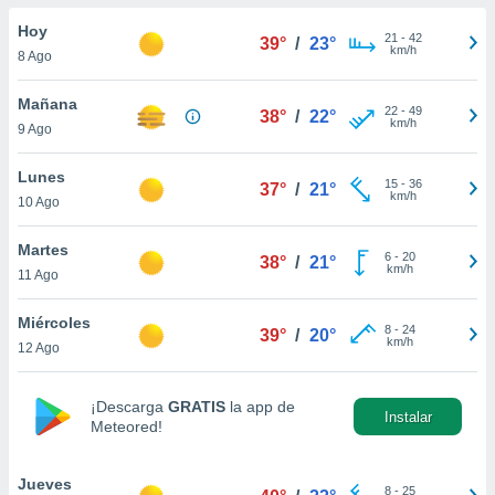
do en
Hoy
21
-
42
39°
/
23°
 mismo.
km/h
8 Ago
sultar más
 en nuestra
Mañana
22
-
49
 Cookies
y
38°
/
22°
km/h
9 Ago
ualquier
ento
Lunes
15
-
36
37°
/
21°
 botón
km/h
10 Ago
ación de
kies
Martes
6
-
20
 disponible
38°
/
21°
km/h
11 Ago
e nuestra
.
Miércoles
8
-
24
39°
/
20°
km/h
IVAMENTE,
12 Ago
¡Descarga
GRATIS
la app de
as
Instalar
Meteored!
 a cookies
 no aceptar
ón de
Jueves
8
-
25