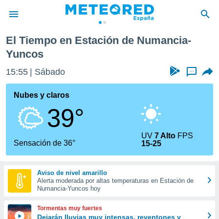
 Numancia-Yuncos
El Tiempo en Estación de Numancia-
privacidad
Yuncos
o de
tiempo.com)
15:55
Sábado
...
borado por
es para
Nubes y claros
ue la
 que se
39°
e calidad.
eder a este
ediante las
UV
7 Alto
FPS
Sensación de 36°
opciones:
15-25
ookies y
e forma
Aviso de nivel amarillo
Alerta moderada por altas temperaturas en Estación de
Numancia-Yuncos hoy
d digital
ada, basada
Tormentas muy fuertes
mación
Dejarán lluvias muy intensas, reventones y