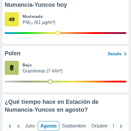
 seleccionar
Numancia-Yuncos hoy
o.
calización
Moderada
49
precisa e
PM₁₀ (61 µg/m³)
ión mediante
, publicidad
dos,
Polen
Detalle
 publicidad
,
Bajo
ón de
 desarrollo
Gramíneas (7 #/m³)
s.
tros 1199
ios
¿Qué tiempo hace en Estación de
Numancia-Yuncos en
agosto
?
yo
Junio
Julio
Agosto
Septiembre
Octubre
Noviemb