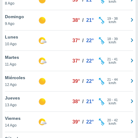
km/h
8 Ago
do en
 mismo.
Domingo
19
-
38
sultar más
38°
/
21°
km/h
9 Ago
 en nuestra
 Cookies
y
Lunes
ualquier
18
-
39
37°
/
22°
km/h
10 Ago
ento
 botón
Martes
21
-
41
37°
/
22°
ación de
km/h
11 Ago
kies
 disponible
Miércoles
e nuestra
21
-
44
39°
/
22°
km/h
.
12 Ago
IVAMENTE,
Jueves
20
-
41
38°
/
21°
km/h
13 Ago
as
Viernes
 a cookies
20
-
42
39°
/
22°
km/h
14 Ago
 no aceptar
ón de