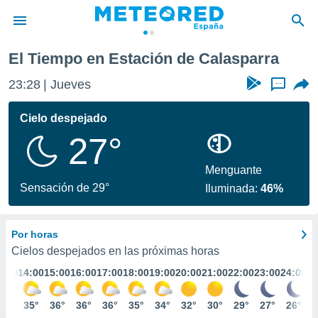
El Tiempo en Estación de Calasparra
privacidad
23:28
Jueves
...
o de
tiempo.com)
borado por
Cielo despejado
es para
27°
ue la
 que se
e calidad.
Menguante
eder a este
Sensación de 29°
Iluminada:
46%
ediante las
opciones:
Por horas
ookies y
e forma
Cielos despejados en las próximas horas
3:00
14:00
15:00
16:00
17:00
18:00
19:00
20:00
21:00
22:00
23:00
24:00
d digital
ada, basada
34°
35°
36°
36°
36°
35°
34°
32°
30°
29°
27°
26°
mación