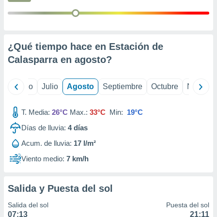
 seleccionar
o.
calización
precisa e
ión mediante
¿Qué tiempo hace en Estación de
Calasparra en
agosto
?
, publicidad
dos,
yo
Junio
Julio
Agosto
Septiembre
Octubre
Noviemb
 publicidad
,
ón de
T. Media:
26°C
Max.:
33°C
Min:
19°C
 desarrollo
s.
Días de lluvia:
4
días
tros 1199
Acum. de lluvia:
17 l/m²
ios
Viento medio:
7 km/h
Salida y Puesta del sol
Salida del sol
Puesta del sol
07:13
21:11