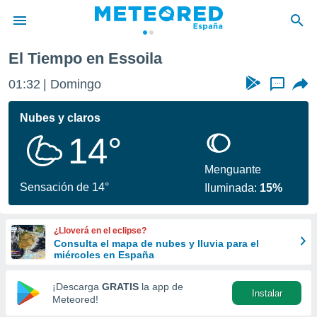
El Tiempo en Essoila
privacidad
01:32
Domingo
...
o de
tiempo.com)
borado por
Nubes y claros
es para
14°
ue la
 que se
e calidad.
Menguante
eder a este
Sensación de 14°
Iluminada:
15%
ediante las
opciones:
¿Lloverá en el eclipse?
ookies y
Consulta el mapa de nubes y lluvia para el
e forma
miércoles en España
d digital
¡Descarga
GRATIS
la app de
Instalar
ada, basada
Meteored!
mación