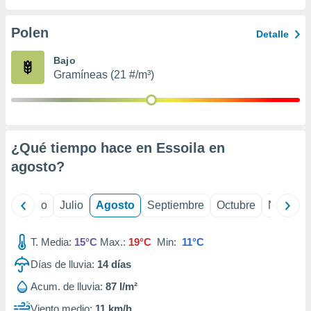
 seleccionar
o.
Polen
Detalle
calización
precisa e
Bajo
ión mediante
Gramíneas (21 #/m³)
, publicidad
dos,
 publicidad
,
¿Qué tiempo hace en Essoila en
ón de
agosto
?
 desarrollo
s.
tros 1199
yo
Junio
Julio
Agosto
Septiembre
Octubre
Noviemb
ios
T. Media:
15°C
Max.:
19°C
Min:
11°C
Días de lluvia:
14
días
Acum. de lluvia:
87 l/m²
Viento medio:
11 km/h