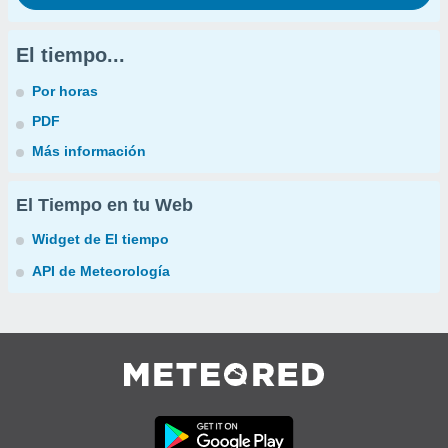
El tiempo...
Por horas
PDF
Más información
El Tiempo en tu Web
Widget de El tiempo
API de Meteorología