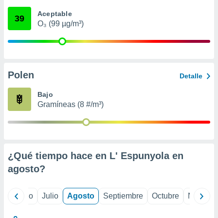
 seleccionar
o.
Aceptable
39
O₃ (99 µg/m³)
calización
precisa e
ión mediante
, publicidad
Polen
Detalle
dos,
 publicidad
Bajo
,
Gramíneas (8 #/m³)
ón de
 desarrollo
s.
tros 1199
ios
¿Qué tiempo hace en L' Espunyola en
agosto
?
yo
Junio
Julio
Agosto
Septiembre
Octubre
Noviemb