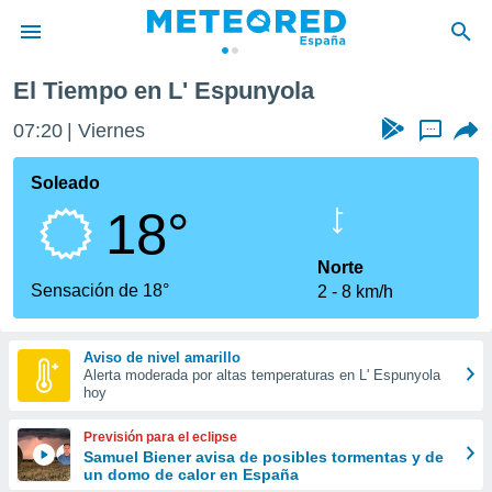
El Tiempo en L' Espunyola
privacidad
07:20
Viernes
...
o de
tiempo.com)
borado por
Soleado
es para
18°
ue la
 que se
e calidad.
Norte
eder a este
Sensación de 18°
2
8 km/h
ediante las
opciones:
Aviso de nivel amarillo
ookies y
Alerta moderada por altas temperaturas en L' Espunyola
e forma
hoy
d digital
Previsión para el eclipse
ada, basada
Samuel Biener avisa de posibles tormentas y de
un domo de calor en España
mación